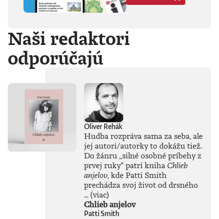
Hegela, Boha, GG
Allina, Biafru,
duchovno,
Naši redaktori
psychické diagnózy,
lásku, násilie,
odporúčajú
rómstvo, working
class, anarchizmus,
okultizmus,
socializmus,
fašizmus, revolúciu,
politickú
imagináciu, Garáže,
gitaru, klavír,
mamu, otca aj
Oliver Rehák
brata.Štyri
Hudba rozpráva sama za seba, ale
medzihry vo forme
jej autori/autorky to dokážu tiež.
posluchových
Do žánru
„
silné osobné príbehy z
jukeboxov testujú
prvej ruky
“
patrí kniha
Chlieb
Denisov hudobný
anjelov
, kde Patti Smith
rozhľad. Body
prechádza svoj život od drsného
pozbiera takmer za
všetko.Za rozhovor
...
(viac)
s Denisom Bangom
Chlieb anjelov
o Beatles, ktorý je
Patti Smith