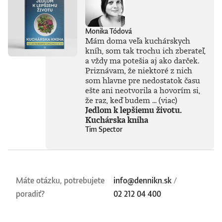
Monika Tódová
Mám doma veľa kuchárskych
kníh, som tak trochu ich zberateľ,
a vždy ma potešia aj ako darček.
Priznávam, že niektoré z nich
som hlavne pre nedostatok času
ešte ani neotvorila a hovorím si,
že raz, keď budem ...
(viac)
Jedlom k lepšiemu životu.
Kuchárska kniha
Tim Spector
Máte otázku, potrebujete
info@dennikn.sk
/
poradiť?
02 212 04 400