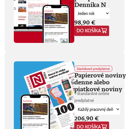
Denníka N
fanúšikovia aj
kritika dávajú palec
hore. Hrá pred
tisíckami ľudí na
98,90 €
festivaloch, vo
DO KOŠÍKA
vypredaných sálach
aj v malých
punkových
kluboch. 11
stretnutí, 25 hodín
materiálu. Dvaja
ľudia, ktorí sa
predtým nepoznali,
Darčekové predplatné
vedú intenzívny
Papierové noviny
dialóg o hudbe a
denne alebo
stave sveta. V
štrnástich
piatkové noviny
tematicky
+ štandardné online
zameraných
predplatné
kapitolách príde
okrem iného reč na
punk, trap,
206,90 €
rock’n’roll, Beatles,
Sex Pistols,
DO KOŠÍKA
Dostojevského,