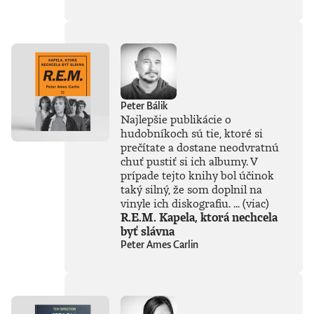
súčasťou
tejto knihy, získal
Patrik Garaj
Novinársku cenu.
Peter Bálik
Najlepšie publikácie o
hudobníkoch sú tie, ktoré si
prečítate a dostane neodvratnú
chuť pustiť si ich albumy. V
prípade tejto knihy bol účinok
taký silný, že som doplnil na
vinyle ich diskografiu. ...
(viac)
R.E.M. Kapela, ktorá nechcela
byť slávna
Peter Ames Carlin