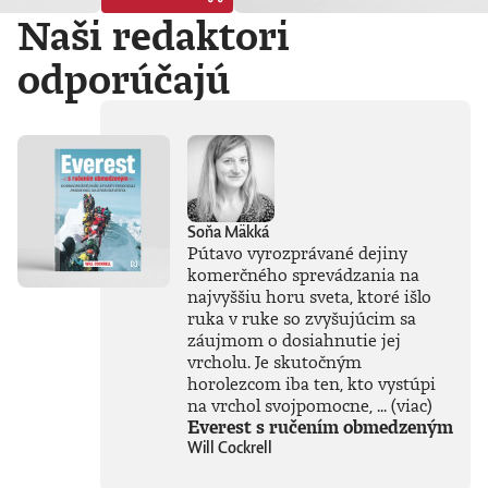
Vyvádza umelú
Naši redaktori
inteligenciu z prísne
strážených
počítačových
odporúčajú
laboratórií
technologických
gigantov priamo do
nášho
každodenného
života. Od príchodu
systému ChatGPT
zaplavila verejnosť
Soňa Mäkká
vlna záujmu o AI,
Pútavo vyrozprávané dejiny
no zároveň
komerčného sprevádzania na
zavládol zmätok.
najvyššiu horu sveta, ktoré išlo
Čo vlastne umelá
inteligencia dokáže
ruka v ruke so zvyšujúcim sa
a kde sú jej limity?
záujmom o dosiahnutie jej
Čo nás ešte len
vrcholu. Je skutočným
čaká? Je pre ľudstvo
horolezcom iba ten, kto vystúpi
spásou alebo
na vrchol svojpomocne, ...
(viac)
najväčšou
Everest s ručením obmedzeným
existenčnou
Will Cockrell
hrozbou? Susskind
sa nevyhýba ani