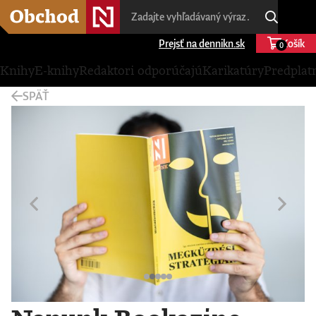
Prejsť na dennikn.sk
Košík
0
Knihy
E-knihy
Redaktori odporúčajú
Karikatúry
Predplat
SPÄŤ