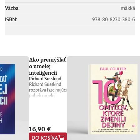
Väzba:
mäkká
ISBN:
978-80-8230-380-6
Ako premýšľať
o umelej
inteligencii
Richard Susskind
Richard Susskind
rozpráva fascinujúci
príbeh umelej
inteligencie a
prináša stručného
sprievodcu, ktorý
nás núti
prehodnotiť
16,90 €
všetko, čo sme si o
nej doteraz mysleli.
DO KOŠÍKA