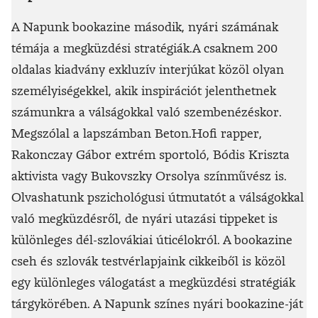
A Napunk bookazine második, nyári számának
témája a megküzdési stratégiák.
A csaknem 200
oldalas kiadvány exkluzív interjúkat közöl olyan
személyiségekkel, akik inspirációt jelenthetnek
számunkra a válságokkal való szembenézéskor.
Megszólal a lapszámban Beton.Hofi rapper,
Rakonczay Gábor extrém sportoló, Bódis Kriszta
aktivista vagy Bukovszky Orsolya színművész is.
Olvashatunk pszichológusi útmutatót a válságokkal
való megküzdésről, de nyári utazási tippeket is
különleges dél-szlovákiai úticélokról.
A bookazine
cseh és szlovák testvérlapjaink cikkeiből is közöl
egy különleges válogatást a megküzdési stratégiák
tárgykörében.
A Napunk színes nyári bookazine-ját