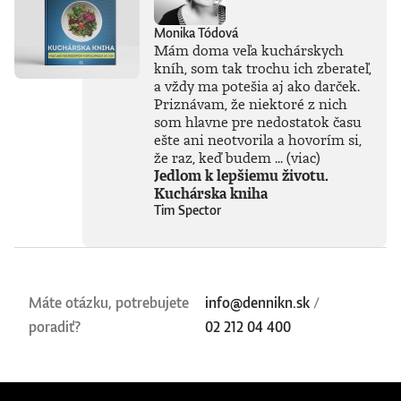
vníma len ako
najnovšiu kapitolu
Monika Tódová
v dlhom príbehu a
Mám doma veľa kuchárskych
tvrdí, že sme stále
kníh, som tak trochu ich zberateľ,
iba na začiatku
a vždy ma potešia aj ako darček.
skutočného
technického
Priznávam, že niektoré z nich
rozmachu.
som hlavne pre nedostatok času
Naznačuje, že
ešte ani neotvorila a hovorím si,
technológie, ktoré
že raz, keď budem ...
(viac)
ešte neboli ani
Jedlom k lepšiemu životu.
vynájdené,
Kuchárska kniha
ovplyvnia naše
Tim Spector
životy v 30. rokoch
tohto storočia
oveľa zásadnejšie
než čokoľvek, čo
máme k dispozícii
dnes. Otvára tým
Máte otázku, potrebujete
info@dennikn.sk
/
fascinujúcu diskusiu
poradiť?
02 212 04 400
o možnostiach
vedomých strojov,
o veľkolepých
virtuálnych svetoch
a o vplyve AI na