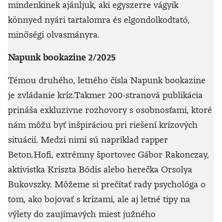
mindenkinek ajánljuk, aki egyszerre vágyik
könnyed nyári tartalomra és elgondolkodtató,
minőségi olvasmányra.
Napunk bookazine 2/2025
Témou druhého, letného čísla Napunk bookazine
je zvládanie kríz.
Takmer 200-stranová publikácia
prináša exkluzivne rozhovory s osobnosťami, ktoré
nám môžu byť inšpiráciou pri riešení krízových
situácií. Medzi nimi sú napríklad rapper
Beton.Hofi, extrémny športovec Gábor Rakonczay,
aktivistka Kriszta Bódis alebo herečka Orsolya
Bukovszky. Môžeme si prečítať rady psychológa o
tom, ako bojovať s krízami, ale aj letné tipy na
výlety do zaujímavých miest južného