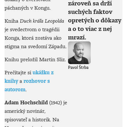
zároveň sa drží
páchaných v Kongu.
suchých faktov
opretých o dôkazy
Kniha
Duch kráľa Leopolda
a o to viac z nej
je svedectvom o tragédii
mrazí.
Konga, ktorá zostáva ako
stigma na svedomí Západu.
Knihu preložil Martin Sliz.
Pavol Štrba
Prečítajte si
ukážku z
knihy
a
rozhovor s
autorom
.
Adam Hochschild
(1942) je
americký novinár,
spisovateľ a historik. Na