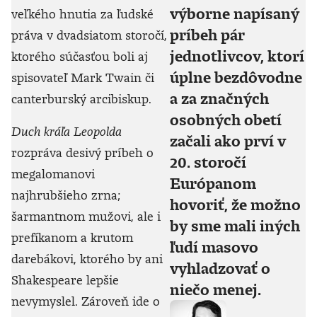
výborne napísaný
veľkého hnutia za ľudské
príbeh pár
práva v dvadsiatom storočí,
jednotlivcov, ktorí
ktorého súčasťou boli aj
úplne bezdôvodne
spisovateľ Mark Twain či
a za značných
canterburský arcibiskup.
osobných obetí
Duch kráľa Leopolda
začali ako prví v
rozpráva desivý príbeh o
20. storočí
megalomanovi
Európanom
najhrubšieho zrna;
hovoriť, že možno
šarmantnom mužovi, ale i
by sme mali iných
prefíkanom a krutom
ľudí masovo
darebákovi, ktorého by ani
vyhladzovať o
Shakespeare lepšie
niečo menej.
nevymyslel. Zároveň ide o