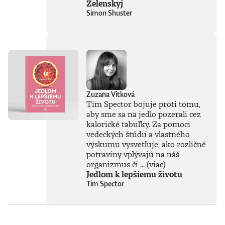
Zelenskyj
Vyváženie prínosov
Simon Shuster
a hrozieb AI
považuje za
kľúčovú výzvu našej
doby. Jeho pohľady
sú často
nekonvenčné –
ChatGPT a
generatívnu AI
vníma len ako
Zuzana Vitková
najnovšiu kapitolu
Tim Spector bojuje proti tomu,
v dlhom príbehu a
aby sme sa na jedlo pozerali cez
tvrdí, že sme stále
kalorické tabuľky. Za pomoci
iba na začiatku
vedeckých štúdií a vlastného
skutočného
technického
výskumu vysvetľuje, ako rozličné
rozmachu.
potraviny vplývajú na náš
Naznačuje, že
organizmus či ...
(viac)
technológie, ktoré
Jedlom k lepšiemu životu
ešte neboli ani
Tim Spector
vynájdené,
ovplyvnia naše
životy v 30. rokoch
tohto storočia
oveľa zásadnejšie