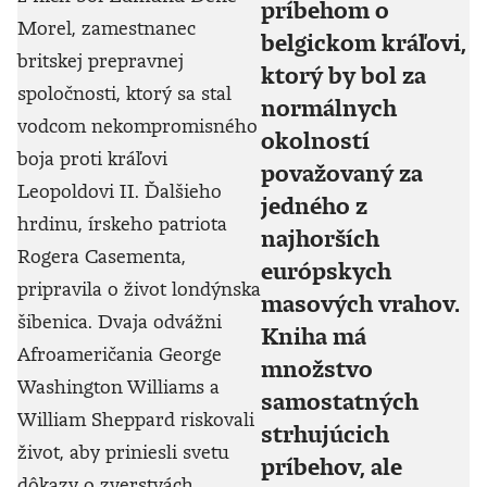
príbehom o
Morel, zamestnanec
belgickom kráľovi,
britskej prepravnej
ktorý by bol za
spoločnosti, ktorý sa stal
normálnych
vodcom nekompromisného
okolností
boja proti kráľovi
považovaný za
Leopoldovi II. Ďalšieho
jedného z
hrdinu, írskeho patriota
najhorších
Rogera Casementa,
európskych
pripravila o život londýnska
masových vrahov.
šibenica. Dvaja odvážni
Kniha má
Afroameričania George
množstvo
Washington Williams a
samostatných
William Sheppard riskovali
strhujúcich
život, aby priniesli svetu
príbehov, ale
dôkazy o zverstvách