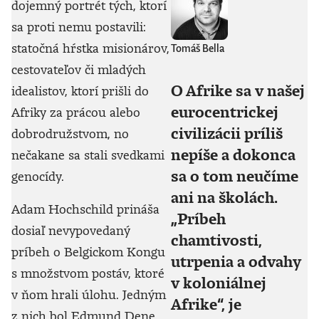
dojemný portrét tých, ktorí
sa proti nemu postavili:
statočná hŕstka misionárov,
Tomáš Bella
cestovateľov či mladých
O Afrike sa v našej
idealistov, ktorí prišli do
eurocentrickej
Afriky za prácou alebo
civilizácii príliš
dobrodružstvom, no
nepíše a dokonca
nečakane sa stali svedkami
sa o tom neučíme
genocídy.
ani na školách.
Adam Hochschild prináša
„Príbeh
dosiaľ nevypovedaný
chamtivosti,
príbeh o Belgickom Kongu
utrpenia a odvahy
s množstvom postáv, ktoré
v koloniálnej
v ňom hrali úlohu. Jedným
Afrike“, je
z nich bol Edmund Dene