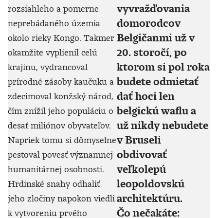
vyvražďovania
rozsiahleho a pomerne
domorodcov
neprebádaného územia
Belgičanmi už v
okolo rieky Kongo. Takmer
20. storočí, po
okamžite vyplienil celú
ktorom si pol roka
krajinu, vydrancoval
budete odmietať
prírodné zásoby kaučuku a
dať hoci len
zdecimoval konžský národ,
belgickú waflu a
čím znížil jeho populáciu o
už nikdy nebudete
desať miliónov obyvateľov.
v Bruseli
Napriek tomu si dômyselne
obdivovať
pestoval povesť významnej
veľkolepú
humanitárnej osobnosti.
leopoldovskú
Hrdinské snahy odhaliť
architektúru.
jeho zločiny napokon viedli
Čo nečakáte:
k vytvoreniu prvého