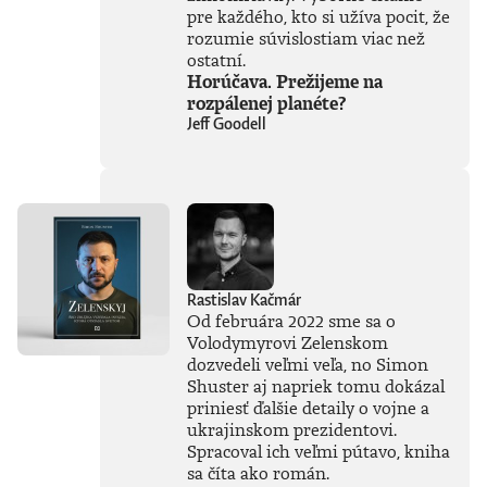
inteligencia dokáže
pre každého, kto si užíva pocit, že
a kde sú jej limity?
rozumie súvislostiam viac než
Čo nás ešte len
ostatní.
čaká? Je pre ľudstvo
Horúčava. Prežijeme na
spásou alebo
rozpálenej planéte?
najväčšou
Jeff Goodell
existenčnou
hrozbou? Susskind
sa nevyhýba ani
pálčivým otázkam
o regulácii a
morálnych
hraniciach, ktoré by
sme pri jej
používaní mali
Rastislav Kačmár
jasne stanoviť.V
Od februára 2022 sme sa o
knihe Ako
Volodymyrovi Zelenskom
premýšľať o umelej
dozvedeli veľmi veľa, no Simon
inteligencii autor
Shuster aj napriek tomu dokázal
čerpá zo svojich
bohatých
priniesť ďalšie detaily o vojne a
skúseností, keďže
ukrajinskom prezidentovi.
tejto téme sa
Spracoval ich veľmi pútavo, kniha
venuje už od
sa číta ako román.
začiatku 80. rokov.