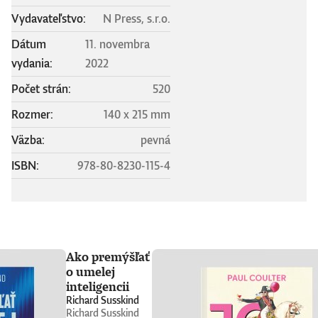
Vydavateľstvo:
N Press, s.r.o.
Dátum
11. novembra
vydania:
2022
Počet strán:
520
Rozmer:
140 x 215 mm
Väzba:
pevná
ISBN:
978-80-8230-115-4
Ako premýšľať
o umelej
inteligencii
Richard Susskind
Richard Susskind