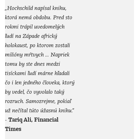
„Hochschild napísal knihu,
ktorá nemá obdobu. Pred sto
rokmi trápil uvedomelých
ľudí na Západe africký
holokaust, po ktorom zostali
milióny mŕtvych ... Napriek
tomu by ste dnes medzi
tisíckami ľudí márne hľadali
čo i len jedného človeka, ktorý
by vedel, čo vyvolalo taký
rozruch. Samozrejme, pokiaľ
už nečítal túto úžasnú knihu.“
-
Tariq Ali, Financial
Times