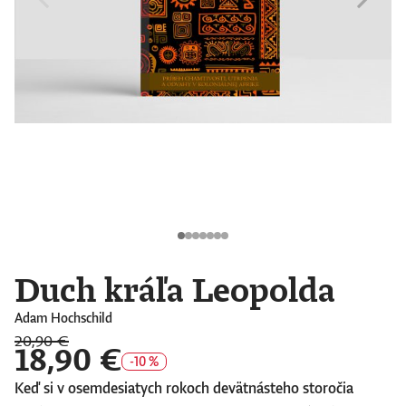
Duch kráľa Leopolda
Adam Hochschild
20,90 €
18,90 €
-10 %
Keď si v osemdesiatych rokoch devätnásteho storočia