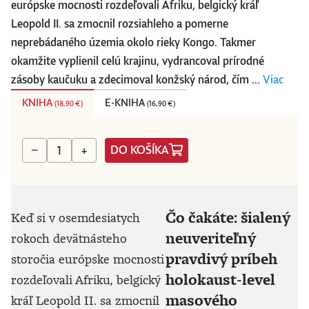
európske mocnosti rozdeľovali Afriku, belgický kráľ
Leopold II. sa zmocnil rozsiahleho a pomerne
neprebádaného územia okolo rieky Kongo. Takmer
okamžite vyplienil celú krajinu, vydrancoval prírodné
zásoby kaučuku a zdecimoval konžský národ, čím ...
Viac
KNIHA
E-KNIHA
(
18,90 €
)
(
16,90 €
)
DO KOŠÍKA
−
+
Čo čakáte: šialený
Keď si v osemdesiatych
neuveriteľný
rokoch devätnásteho
pravdivý príbeh
storočia európske mocnosti
holokaust-level
rozdeľovali Afriku, belgický
masového
kráľ Leopold II. sa zmocnil