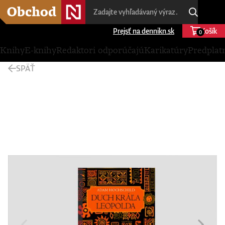
Prejsť na dennikn.sk
Košík
0
Knihy
E-knihy
Redaktori odporúčajú
Karikatúry
Predplat
SPÄŤ