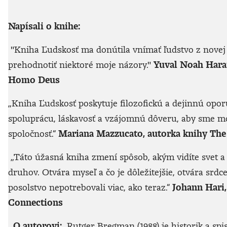
Napísali o knihe:
"Kniha Ľudskosť ma donútila vnímať ľudstvo z novej 
prehodnotiť niektoré moje názory."
Yuval Noah Harar
Homo Deus
„Kniha Ľudskosť poskytuje filozofickú a dejinnú oporu
spoluprácu, láskavosť a vzájomnú dôveru, aby sme mo
spoločnosť.“
Mariana Mazzucato, autorka knihy The 
„Táto úžasná kniha zmení spôsob, akým vidíte svet a
druhov. Otvára myseľ a čo je dôležitejšie, otvára srdc
posolstvo nepotrebovali viac, ako teraz.“
Johann Hari,
Connections
O autorovi:
Rutger Bregman (1988) je historik a spi