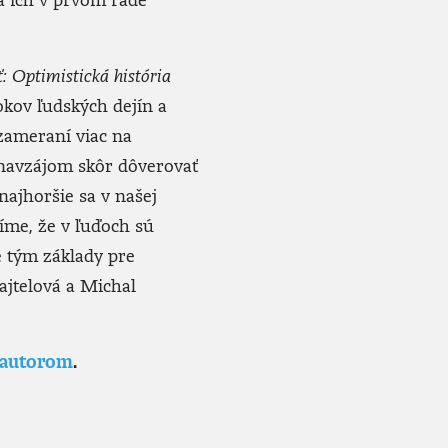
: Optimistická história
kov ľudských dejín a
 zameraní viac na
 navzájom skôr dôverovať
najhoršie sa v našej
íme, že v ľuďoch sú
e tým základy pre
ajtelová a Michal
 autorom
.