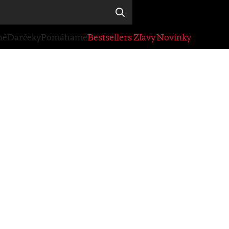
né
Darčeky
Pomáhame
Bestsellers
Zľavy
Novinky