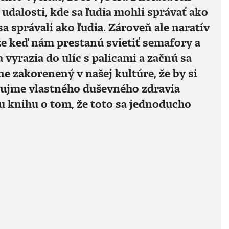
 udalosti, kde sa ľudia mohli správať ako
sa správali ako ľudia. Zároveň ale naratív
že keď nám prestanú svietiť semafory a
ia vyrazia do ulíc s palicami a začnú sa
ľne zakorenený v našej kultúre, že by si
áujme vlastného duševného zdravia
u knihu o tom, že toto sa jednoducho