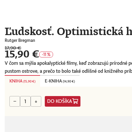
Ľudskosť. Optimistická h
Rutger Bregman
17,90 €
15,90 €
-11 %
V čom sa mýlia apokalyptické filmy, keď zobrazujú prírodné p
pustom ostrove, a prečo to bolo také odlišné od knižného p
KNIHA
E-KNIHA
(
15,90 €
)
(
14,90 €
)
DO KOŠÍKA
−
+