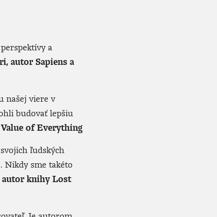
perspektívy a
i, autor Sapiens a
 našej viere v
hli budovať lepšiu
Value of Everything
 svojich ľudských
e. Nikdy sme takéto
 autor knihy Lost
sovateľ. Je autorom