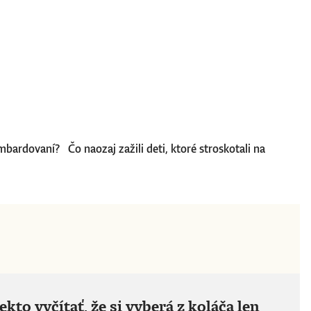
bardovaní? Čo naozaj zažili deti, ktoré stroskotali na
to vyčítať, že si vyberá z koláča len