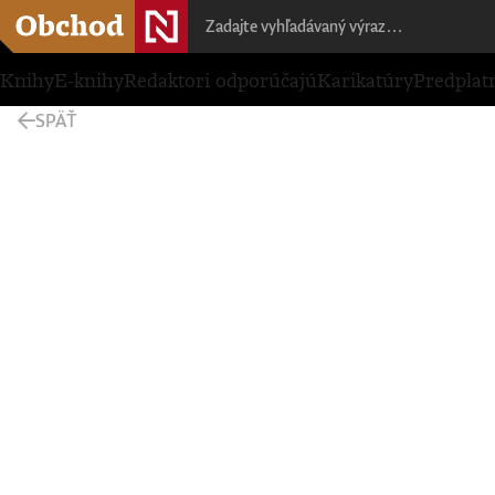
Knihy
E-knihy
Redaktori odporúčajú
Karikatúry
Predplat
SPÄŤ