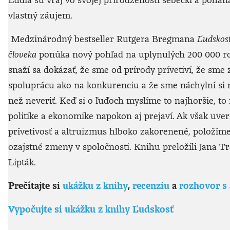
vlastný záujem.
Medzinárodný bestseller Rutgera Bregmana
Ľudskosť
človeka
ponúka nový pohľad na uplynulých 200 000 ro
snaží sa dokázať, že sme od prírody prívetiví, že sme
spoluprácu ako na konkurenciu a že sme náchylní si
než neveriť. Keď si o ľuďoch myslíme to najhoršie, to 
politike a ekonomike napokon aj prejaví. Ak však uver
prívetivosť a altruizmus hlboko zakorenené, položím
ozajstné zmeny v spoločnosti. Knihu preložili Jana Tr
Lipták.
Prečítajte si
ukážku z knihy
,
recenziu
a
rozhovor s
Vypočujte si ukážku z knihy Ľudskosť