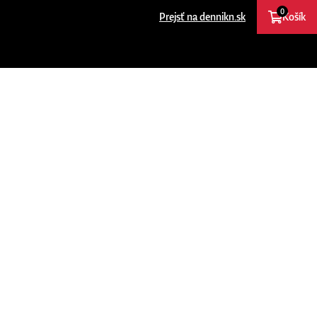
0
Prejsť na dennikn.sk
Košík