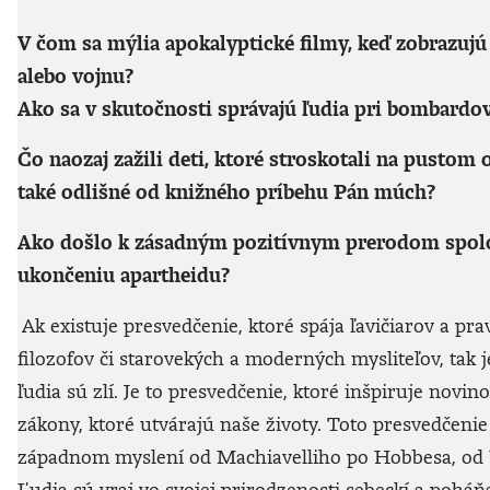
V čom sa mýlia apokalyptické filmy, keď zobrazuj
alebo vojnu?
Ako sa v skutočnosti správajú ľudia pri bombardo
Čo naozaj zažili deti, ktoré stroskotali na pustom 
také odlišné od knižného príbehu Pán múch?
Ako došlo k zásadným pozitívnym prerodom spoloč
ukončeniu apartheidu?
Ak existuje presvedčenie, ktoré spája ľavičiarov a pra
filozofov či starovekých a moderných mysliteľov, tak j
ľudia sú zlí. Je to presvedčenie, ktoré inšpiruje novi
zákony, ktoré utvárajú naše životy. Toto presvedčeni
západnom myslení od Machiavelliho po Hobbesa, od 
Ľudia sú vraj vo svojej prirodzenosti sebeckí a pohá