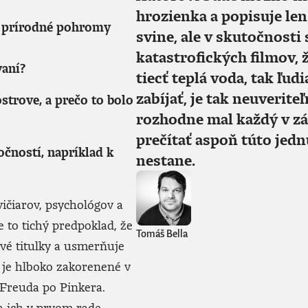
hrozienka a popisuje len
ú prírodné pohromy
svine, ale v skutočnosti 
katastrofických filmov, 
vaní?
tiecť teplá voda, tak ľud
zabíjať, je tak neuverite
ostrove, a prečo to bolo
rozhodne mal každý v z
prečítať aspoň túto jedn
ností, napríklad k
nestane.
vičiarov, psychológov a
e to tichý predpoklad, že
Tomáš Bella
nové titulky a usmerňuje
e je hlboko zakorenené v
Freuda po Pinkera.
ňa ich v prvom rade