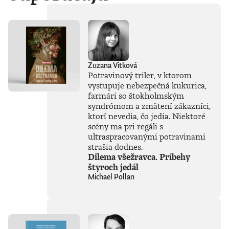
spánok poslal ku
dnu pýchu
lodiarstva.Britský
historik a komik
Paul Coulter si
posvietil na kľúčové
postavy a udalosti
Zuzana Vitková
posledných dvoch
Potravinový triler, v ktorom
tisícročí. Za
vystupuje nebezpečná kukurica,
nablýskanou
farmári so štokholmským
fasádou moci a
egom božských
syndrómom a zmätení zákazníci,
rozmerov – či išlo o
ktorí nevedia, čo jedia. Niektoré
fascinujúcu
scény ma pri regáli s
Kleopatru, alebo o
ultraspracovanými potravinami
tragédiu Titanicu –
strašia dodnes.
sa totiž často
Dilema všežravca. Príbehy
skrývali až príliš
štyroch jedál
obyčajné ľudské
Michael Pollan
zlyhania.Zabudnite
na nudné učebnice.
Prichádza dejepis,
ktorý vás bude
baviť: hitparáda
katastrofálnych