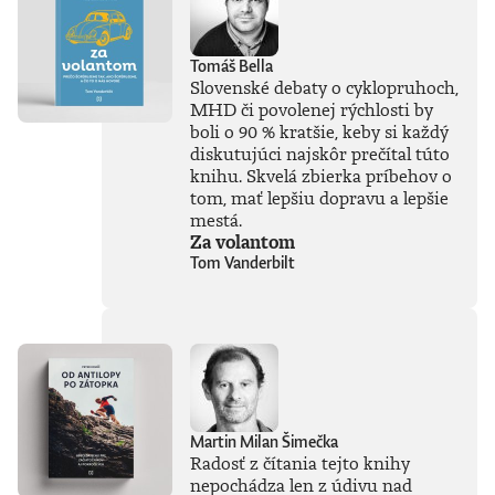
rozhodnutí,
pomýleného
hrdinstva a totálnej
Tomáš Bella
straty súdnosti.
Slovenské debaty o cyklopruhoch,
Autor rozpráva
MHD či povolenej rýchlosti by
príbehy, ktoré
formovali náš svet
boli o 90 % kratšie, keby si každý
a mali priam
diskutujúci najskôr prečítal túto
neuveriteľné
knihu. Skvelá zbierka príbehov o
následky. Napokon,
tom, mať lepšiu dopravu a lepšie
človeku sa hneď
mestá.
lepšie zaspáva s
Za volantom
vedomím, že nech
Tom Vanderbilt
už dnes pokazil
hocičo, najväčšie
postavy histórie to
dokázali zbabrať
ešte oveľa
ukážkovejšie.Knihu
preložil Igor
Otčenáš.Prečítajte
si ukážku z
Martin Milan Šimečka
knihy.Paul Coulter
Radosť z čítania tejto knihy
je britský
nepochádza len z údivu nad
spisovateľ, komik a