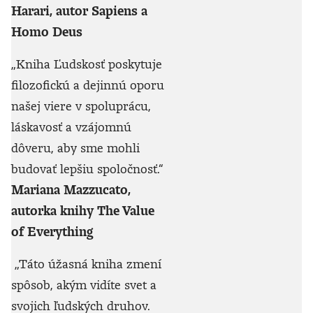
Harari, autor Sapiens a
Homo Deus
„Kniha Ľudskosť poskytuje
filozofickú a dejinnú oporu
našej viere v spoluprácu,
láskavosť a vzájomnú
dôveru, aby sme mohli
budovať lepšiu spoločnosť.“
Mariana Mazzucato,
autorka knihy The Value
of Everything
„Táto úžasná kniha zmení
spôsob, akým vidíte svet a
svojich ľudských druhov.