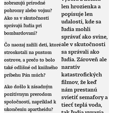
zobrazujú prírodné
len hrozienka a
pohromy alebo vojnu?
popisuje len
Ako sa v skutočnosti
udalosti, kde sa
správajú ľudia pri
ľudia mohli
bombardovaní?
správať ako svine,
ale v skutočnosti
Čo naozaj zažili deti, ktoré
sa správali ako
stroskotali na pustom
ľudia. Zároveň ale
ostrove, a prečo to bolo
naratív
také odlišné od knižného
katastrofických
príbehu Pán múch?
filmov, že keď
Ako došlo k zásadným
nám prestanú
pozitívnym prerodom
svietiť semafory a
spoločností, napríklad k
tiecť teplá voda,
ukončeniu apartheidu?
tak ľudia vyrazia