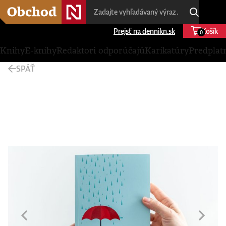
Prejsť na dennikn.sk
Košík
0
Knihy
E-knihy
Redaktori odporúčajú
Karikatúry
Predplat
SPÄŤ