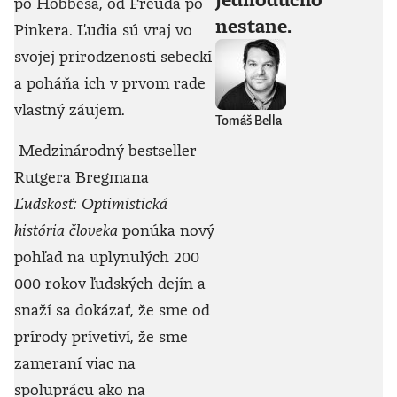
po Hobbesa, od Freuda po
nestane.
Pinkera. Ľudia sú vraj vo
svojej prirodzenosti sebeckí
a poháňa ich v prvom rade
vlastný záujem.
Tomáš Bella
Medzinárodný bestseller
Rutgera Bregmana
Ľudskosť: Optimistická
história človeka
ponúka nový
pohľad na uplynulých 200
000 rokov ľudských dejín a
snaží sa dokázať, že sme od
prírody prívetiví, že sme
zameraní viac na
spoluprácu ako na