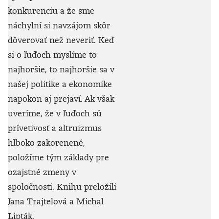
konkurenciu a že sme
náchylní si navzájom skôr
dôverovať než neveriť. Keď
si o ľuďoch myslíme to
najhoršie, to najhoršie sa v
našej politike a ekonomike
napokon aj prejaví. Ak však
uveríme, že v ľuďoch sú
prívetivosť a altruizmus
hlboko zakorenené,
položíme tým základy pre
ozajstné zmeny v
spoločnosti. Knihu preložili
Jana Trajtelová a Michal
Lipták.