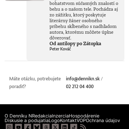
bohatstvom súčasných znalostí o
historik, ktorého
kritikmi oceňované
behu a o našom tele. Pochádza aj
živé vystúpenie Päť
zo zážitku, ktorý poskytuje
omylov, ktoré
literárny žáner osobného
zmenili dejiny sa
príbehu skĺbeného s nadhľadom
stalo hitom a dva
autora, ktorému môžete úplne
roky po sebe bolo
dôverovať.
vypredané na
Od antilopy po Zátopka
festivaloch
Peter Kováč
Edinburgh Fringe aj
Adelaide Fringe.
Diváci so záujmom
o históriu si ho
mimoriadne
obľúbili a webová
Máte otázku, potrebujete
info@dennikn.sk
/
stránka British
poradiť?
Comedy Guide ho
02 212 04 400
ocenila ako
najlepšiu šou na
festivale v
Edinburghu.
Coulter pochádza z
O Denníku N
Redakcia
Inzercia
Hospodárenie
Dorsetu a
Diskusie a podujatia
Logo
Kontakt
VOP
Ochrana údajov
vyštudoval históriu
na University