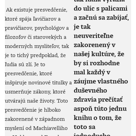
do ulíc s palicami
Ak existuje presvedčenie,
a začnú sa zabíjať,
ktoré spája ľavičiarov a
je tak
pravičiarov, psychológov a
neuveriteľne
filozofov či starovekých a
zakorenený v
moderných mysliteľov, tak
našej kultúre, že
je to tichý predpoklad, že
by si rozhodne
ľudia sú zlí. Je to
mal každý v
presvedčenie, ktoré
záujme vlastného
inšpiruje novinové titulky a
duševného
usmerňuje zákony, ktoré
zdravia prečítať
utvárajú naše životy. Toto
aspoň túto jednu
presvedčenie je hlboko
knihu o tom, že
zakorenené v západnom
toto sa
myslení od Machiavelliho
jednoducho