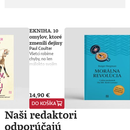
EKNIHA. 10
omylov, ktoré
zmenili dejiny
Paul Coulter
Všetci robíme
chyby, no len
málokto svojím
prešľapom zmení
chod dejín. Kniha 10
omylov, ktoré
zmenili dejiny
prináša vtipný a
14,90 €
osviežujúci výber
neúmyselných
DO KOŠÍKA
pochybení, ktorým
Naši redaktori
sa to podarilo – raz
to bol rozchod, čo
pochoval
odporúčajú
impérium, inokedy