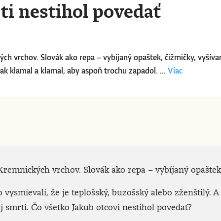
ti nestihol povedať
h vrchov. Slovák ako repa – vybíjaný opaštek, čižmičky, vyšívan
tak klamal a klamal, aby aspoň trochu zapadol. ...
Viac
remnických vrchov. Slovák ako repa – vybíjaný opaštek,
o vysmievali, že je teplošský, buzošský alebo zženštilý. 
 smrti. Čo všetko Jakub otcovi nestihol povedať?