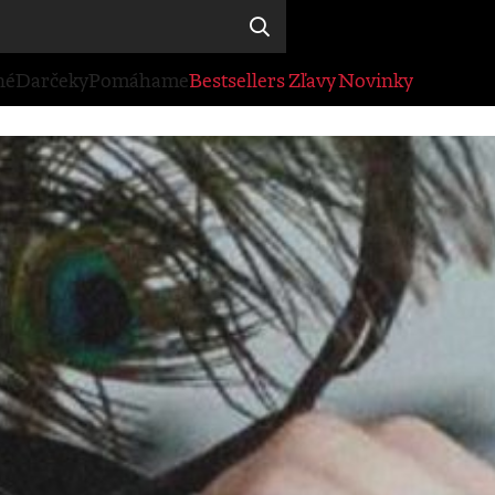
né
Darčeky
Pomáhame
Bestsellers
Zľavy
Novinky