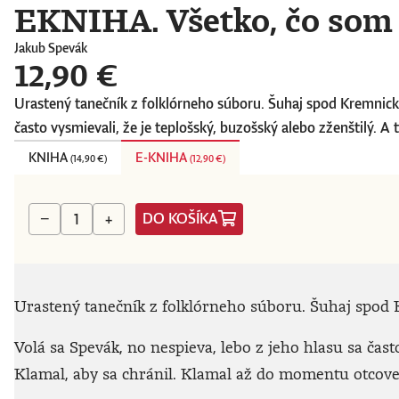
EKNIHA. Všetko, čo som 
Jakub Spevák
12,90 €
Urastený tanečník z folklórneho súboru. Šuhaj spod Kremnickýc
často vysmievali, že je teplošský, buzošský alebo zženštilý. A 
KNIHA
E-KNIHA
(
14,90 €
)
(
12,90 €
)
DO KOŠÍKA
−
+
Urastený tanečník z folklórneho súboru. Šuhaj spod K
Volá sa Spevák, no nespieva, lebo z jeho hlasu sa čast
Klamal, aby sa chránil. Klamal až do momentu otcovej