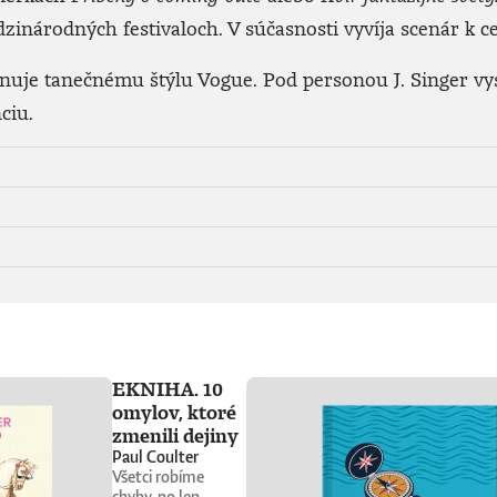
zinárodných festivaloch. V súčasnosti vyvíja scenár k 
enuje tanečnému štýlu Vogue. Pod personou J. Singer vy
ciu.
EKNIHA. 10
omylov, ktoré
zmenili dejiny
Paul Coulter
Všetci robíme
chyby, no len