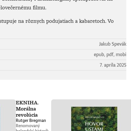
celovečernému filmu.
stupuje na rôznych podujatiach a kabaretoch. Vo
Jakub Spevák
epub, pdf, mobi
7. apríla 2025
EKNIHA.
Morálna
revolúcia
Rutger Bregman
Renomovaný
holandský historik