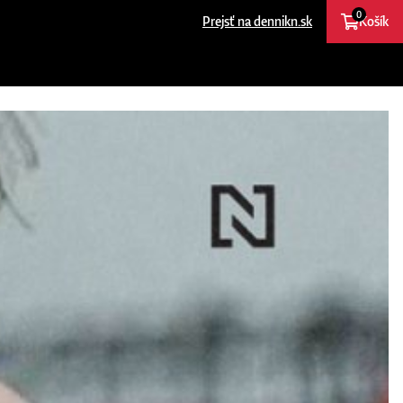
0
Prejsť na dennikn.sk
Košík