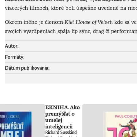
viacerých filmoch, ktoré boli úspešne uvedené na med
Okrem iného je členom
Kiki House of Velvet
, kde sa v
svojich vystúpeniach spája lip sync, drag či performan
Autor:
Formáty:
Dátum publikovania:
EKNIHA. Ako
premýšľať o
umelej
inteligencii
Richard Susskind