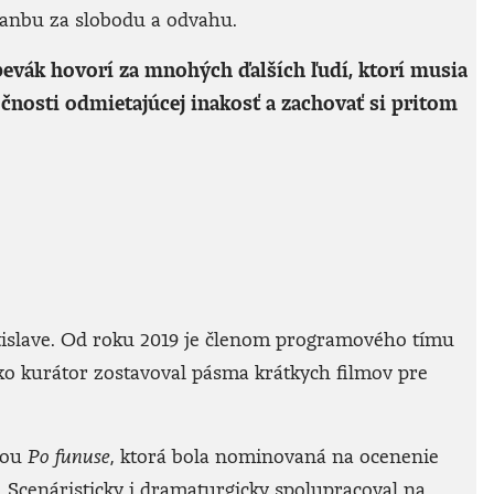
hanbu za slobodu a odvahu.
evák hovorí za mnohých ďalších ľudí, ktorí musia
ločnosti odmietajúcej inakosť a zachovať si pritom
atislave. Od roku 2019 je členom programového tímu
o kurátor zostavoval pásma krátkych filmov pre
lou
Po funuse
, ktorá bola nominovaná na ocenenie
.
Scenáristicky i dramaturgicky spolupracoval na