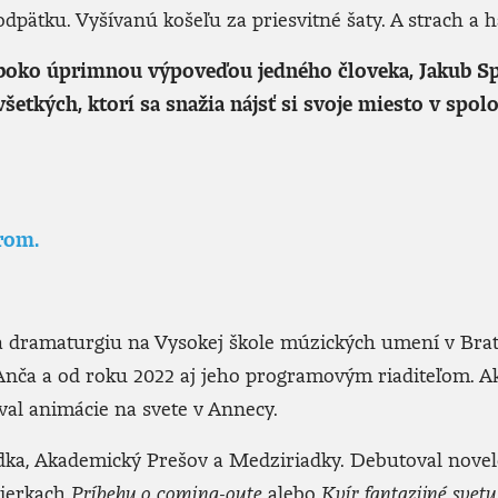
pätku. Vyšívanú košeľu za priesvitné šaty. A strach a 
lboko úprimnou výpoveďou jedného človeka, Jakub Sp
šetkých, ktorí sa snažia nájsť si svoje miesto v spo
rom.
u a dramaturgiu na Vysokej škole múzických umení v Br
nča a od roku 2022 aj jeho programovým riaditeľom. Ak
tival animácie na svete v Annecy.
iedka, Akademický Prešov a Medziriadky. Debutoval nove
bierkach
Príbehy o coming-oute
alebo
Kvír fantazijné svety