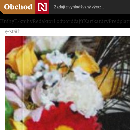
Knihy
E-knihy
Redaktori odporúčajú
Karikatúry
Predplat
SPÄŤ