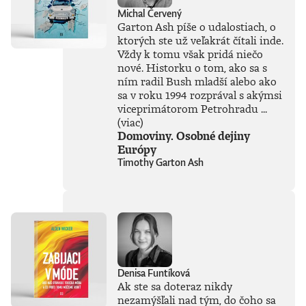
zaplavila verejnosť
Michal Červený
vlna záujmu o AI,
Garton Ash píše o udalostiach, o
no zároveň
ktorých ste už veľakrát čítali inde.
zavládol zmätok.
Vždy k tomu však pridá niečo
Čo vlastne umelá
inteligencia dokáže
nové. Historku o tom, ako sa s
a kde sú jej limity?
ním radil Bush mladší alebo ako
Čo nás ešte len
sa v roku 1994 rozprával s akýmsi
čaká? Je pre ľudstvo
viceprimátorom Petrohradu ...
spásou alebo
(viac)
najväčšou
Domoviny. Osobné dejiny
existenčnou
Európy
hrozbou? Susskind
Timothy Garton Ash
sa nevyhýba ani
pálčivým otázkam
o regulácii a
morálnych
hraniciach, ktoré by
sme pri jej
používaní mali
jasne stanoviť.V
knihe Ako
Denisa Funtíková
premýšľať o umelej
Ak ste sa doteraz nikdy
inteligencii autor
nezamýšľali nad tým, do čoho sa
čerpá zo svojich