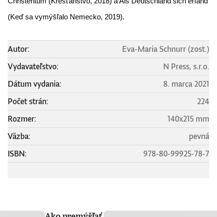
Christentum (Kresťanstvo, 2018) a Als Deutschland sich erfand 
(Keď sa vymýšľalo Nemecko, 2019).
Autor:
Eva-Maria Schnurr (zost.)
Vydavateľstvo:
N Press, s.r.o.
Dátum vydania:
8. marca 2021
Počet strán:
224
Rozmer:
140x215 mm
Väzba:
pevná
ISBN:
978-80-99925-78-7
Ako premýšľať