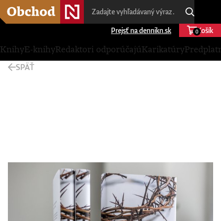
Prejsť na dennikn.sk
Košík
0
Knihy
E-knihy
Redaktori odporúčajú
Karikatúry
Predplat
SPÄŤ