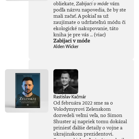
bohatých
obliekate,
Zabijaci v móde
vám
skúseností, keďže
podľa názvu napovedia, že by ste
tejto téme sa
mali začať. A pokiaľ sa už
venuje už od
zaujímate o udržateľnú módu či
začiatku 80. rokov.
ekologické nakupovanie, táto
Vyváženie prínosov
kniha je pre vás ...
(viac)
a hrozieb AI
Zabijaci v móde
považuje za
Alden Wicker
kľúčovú výzvu našej
doby. Jeho pohľady
sú často
nekonvenčné –
ChatGPT a
generatívnu AI
vníma len ako
najnovšiu kapitolu
v dlhom príbehu a
Rastislav Kačmár
tvrdí, že sme stále
Od februára 2022 sme sa o
iba na začiatku
Volodymyrovi Zelenskom
skutočného
technického
dozvedeli veľmi veľa, no Simon
rozmachu.
Shuster aj napriek tomu dokázal
Naznačuje, že
priniesť ďalšie detaily o vojne a
technológie, ktoré
ukrajinskom prezidentovi.
ešte neboli ani