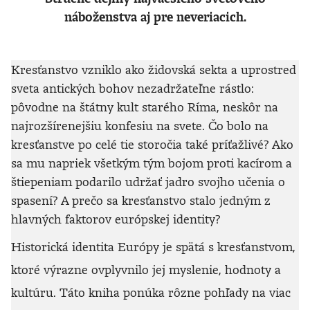
náboženstva aj pre neveriacich.
Kresťanstvo vzniklo ako židovská sekta a uprostred
sveta antických bohov nezadržateľne rástlo:
pôvodne na štátny kult starého Ríma, neskôr na
najrozšírenejšiu konfesiu na svete.
Čo bolo na
kresťanstve po celé tie storočia také príťažlivé?
Ako
sa mu napriek všetkým tým bojom proti kacírom a
štiepeniam podarilo udržať jadro svojho učenia o
spasení? A prečo sa kresťanstvo stalo jedným z
hlavných faktorov európskej identity?
Historická identita Európy je spätá s kresťanstvom,
ktoré výrazne ovplyvnilo jej myslenie, hodnoty a
kultúru. Táto kniha ponúka rôzne pohľady na viac