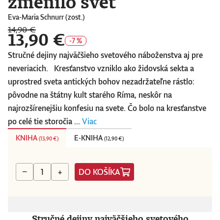
zmenilo svet
Eva-Maria Schnurr (zost.)
14,90 €
13,90 €
-7 %
Stručné dejiny najväčšieho svetového náboženstva aj pre
neveriacich. Kresťanstvo vzniklo ako židovská sekta a
uprostred sveta antických bohov nezadržateľne rástlo:
pôvodne na štátny kult starého Ríma, neskôr na
najrozšírenejšiu konfesiu na svete. Čo bolo na kresťanstve
po celé tie storočia ...
Viac
KNIHA
E-KNIHA
(
13,90 €
)
(
12,90 €
)
DO KOŠÍKA
−
+
Stručné dejiny najväčšieho svetového