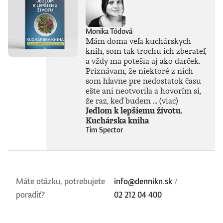
Monika Tódová
Mám doma veľa kuchárskych
kníh, som tak trochu ich zberateľ,
a vždy ma potešia aj ako darček.
Priznávam, že niektoré z nich
som hlavne pre nedostatok času
ešte ani neotvorila a hovorím si,
že raz, keď budem ...
(viac)
Jedlom k lepšiemu životu.
Kuchárska kniha
Tim Spector
Máte otázku, potrebujete
info@dennikn.sk
/
poradiť?
02 212 04 400