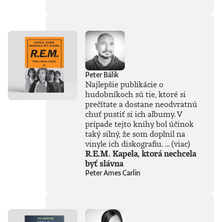
súčasťou
tejto knihy, získal
Patrik Garaj
Novinársku cenu.
Peter Bálik
Najlepšie publikácie o
hudobníkoch sú tie, ktoré si
prečítate a dostane neodvratnú
chuť pustiť si ich albumy. V
prípade tejto knihy bol účinok
taký silný, že som doplnil na
vinyle ich diskografiu. ...
(viac)
R.E.M. Kapela, ktorá nechcela
byť slávna
Peter Ames Carlin