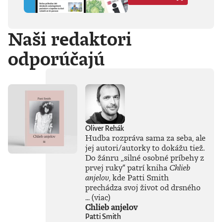
Hegela, Boha, GG
Allina, Biafru,
duchovno,
Naši redaktori
psychické diagnózy,
lásku, násilie,
odporúčajú
rómstvo, working
class, anarchizmus,
okultizmus,
socializmus,
fašizmus, revolúciu,
politickú
imagináciu, Garáže,
gitaru, klavír,
mamu, otca aj
Oliver Rehák
brata.Štyri
Hudba rozpráva sama za seba, ale
medzihry vo forme
jej autori/autorky to dokážu tiež.
posluchových
Do žánru
„
silné osobné príbehy z
jukeboxov testujú
prvej ruky
“
patrí kniha
Chlieb
Denisov hudobný
anjelov
, kde Patti Smith
rozhľad. Body
prechádza svoj život od drsného
pozbiera takmer za
všetko.Za rozhovor
...
(viac)
s Denisom Bangom
Chlieb anjelov
o Beatles, ktorý je
Patti Smith