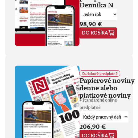
Denníka N
fanúšikovia aj
kritika dávajú palec
hore. Hrá pred
tisíckami ľudí na
98,90 €
festivaloch, vo
DO KOŠÍKA
vypredaných sálach
aj v malých
punkových
kluboch. 11
stretnutí, 25 hodín
materiálu. Dvaja
ľudia, ktorí sa
predtým nepoznali,
Darčekové predplatné
vedú intenzívny
Papierové noviny
dialóg o hudbe a
denne alebo
stave sveta. V
štrnástich
piatkové noviny
tematicky
+ štandardné online
zameraných
predplatné
kapitolách príde
okrem iného reč na
punk, trap,
206,90 €
rock’n’roll, Beatles,
Sex Pistols,
DO KOŠÍKA
Dostojevského,