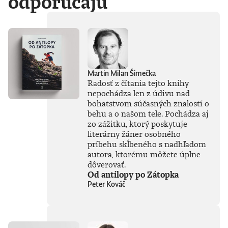
odporúčajú
laboratórií
technologických
gigantov priamo do
nášho
každodenného
života. Od príchodu
systému ChatGPT
zaplavila verejnosť
Martin Milan Šimečka
vlna záujmu o AI,
Radosť z čítania tejto knihy
no zároveň
nepochádza len z údivu nad
zavládol zmätok.
bohatstvom súčasných znalostí o
Čo vlastne umelá
inteligencia dokáže
behu a o našom tele. Pochádza aj
a kde sú jej limity?
zo zážitku, ktorý poskytuje
Čo nás ešte len
literárny žáner osobného
čaká? Je pre ľudstvo
príbehu skĺbeného s nadhľadom
spásou alebo
autora, ktorému môžete úplne
najväčšou
dôverovať.
existenčnou
Od antilopy po Zátopka
hrozbou? Susskind
Peter Kováč
sa nevyhýba ani
pálčivým otázkam
o regulácii a
morálnych
hraniciach, ktoré by