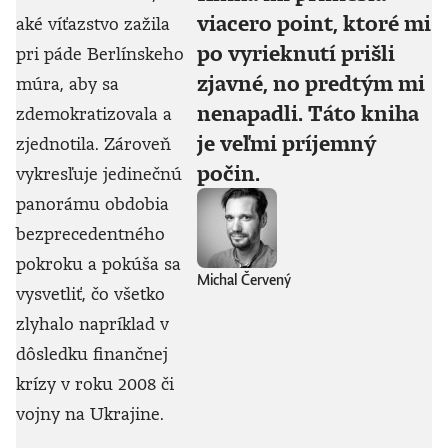
viacero point, ktoré mi
aké víťazstvo zažila
po vyrieknutí prišli
pri páde Berlínskeho
zjavné, no predtým mi
múra, aby sa
nenapadli. Táto kniha
zdemokratizovala a
je veľmi príjemný
zjednotila. Zároveň
počin.
vykresľuje jedinečnú
panorámu obdobia
bezprecedentného
pokroku a pokúša sa
Michal Červený
vysvetliť, čo všetko
zlyhalo napríklad v
dôsledku finančnej
krízy v roku 2008 či
vojny na Ukrajine.