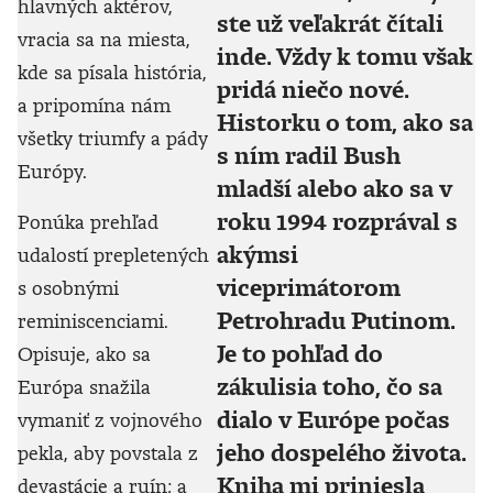
hlavných aktérov,
ste už veľakrát čítali
vracia sa na miesta,
inde. Vždy k tomu však
kde sa písala história,
pridá niečo nové.
a pripomína nám
Historku o tom, ako sa
všetky triumfy a pády
s ním radil Bush
Európy.
mladší alebo ako sa v
roku 1994 rozprával s
Ponúka prehľad
akýmsi
udalostí prepletených
viceprimátorom
s osobnými
Petrohradu Putinom.
reminiscenciami.
Je to pohľad do
Opisuje, ako sa
zákulisia toho, čo sa
Európa snažila
dialo v Európe počas
vymaniť z vojnového
jeho dospelého života.
pekla, aby povstala z
Kniha mi priniesla
devastácie a ruín; a