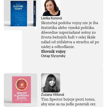
sme pri jej
používaní mali
jasne stanoviť.V
knihe Ako
Lenka Kunová
premýšľať o umelej
Skutočná podoba vojny nie je iba
inteligencii autor
štatistika alebo vysoká politika.
čerpá zo svojich
bohatých
Abecedne usporiadané scény zo
skúseností, keďže
života bežných ľudí v celej škále
tejto téme sa
nálad od zúfalstva a strachu až po
venuje už od
nádej a odhodlanie.
začiatku 80. rokov.
Slovník vojny
Vyváženie prínosov
Ostap Slyvynsky
a hrozieb AI
považuje za
kľúčovú výzvu našej
doby. Jeho pohľady
sú často
nekonvenčné –
ChatGPT a
generatívnu AI
vníma len ako
Zuzana Vitková
najnovšiu kapitolu
Tim Spector bojuje proti tomu,
v dlhom príbehu a
aby sme sa na jedlo pozerali cez
tvrdí, že sme stále