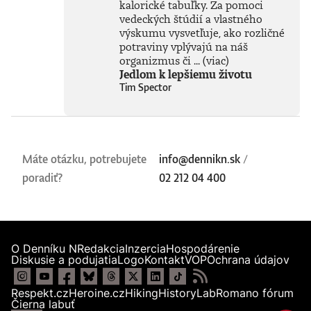
kalorické tabuľky. Za pomoci
iba na začiatku
vedeckých štúdií a vlastného
skutočného
technického
výskumu vysvetľuje, ako rozličné
rozmachu.
potraviny vplývajú na náš
Naznačuje, že
organizmus či ...
(viac)
technológie, ktoré
Jedlom k lepšiemu životu
ešte neboli ani
Tim Spector
vynájdené,
ovplyvnia naše
životy v 30. rokoch
tohto storočia
oveľa zásadnejšie
než čokoľvek, čo
Máte otázku, potrebujete
info@dennikn.sk
/
máme k dispozícii
poradiť?
02 212 04 400
dnes. Otvára tým
fascinujúcu diskusiu
o možnostiach
vedomých strojov,
o veľkolepých
virtuálnych svetoch
O Denníku N
Redakcia
Inzercia
Hospodárenie
a o vplyve AI na
Diskusie a podujatia
Logo
Kontakt
VOP
Ochrana údajov
samotnú evolúciu
človeka.Knihu
Respekt.cz
Heroine.cz
Hiking
HistoryLab
Romano fórum
preložil Marián
Čierna labuť
Hamada.Prečítajte