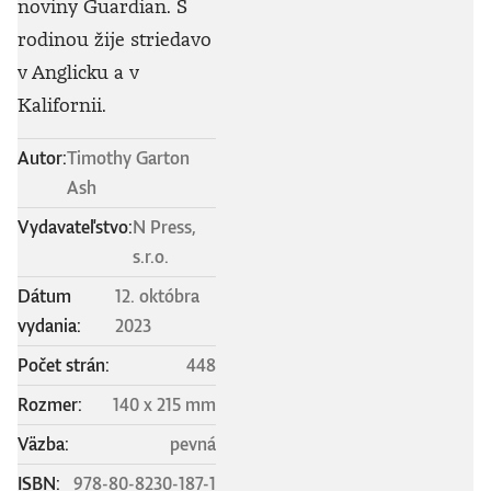
noviny Guardian. S
rodinou žije striedavo
v Anglicku a v
Kalifornii.
Autor:
Timothy Garton
Ash
Vydavateľstvo:
N Press,
s.r.o.
Dátum
12. októbra
vydania:
2023
Počet strán:
448
Rozmer:
140 x 215 mm
Väzba:
pevná
ISBN:
978-80-8230-187-1