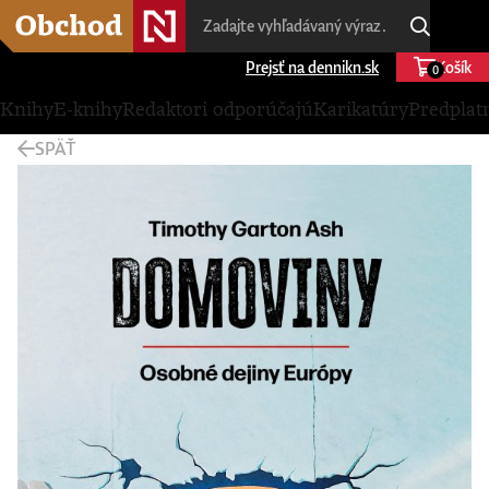
Prejsť na dennikn.sk
Košík
0
Knihy
E-knihy
Redaktori odporúčajú
Karikatúry
Predplat
SPÄŤ