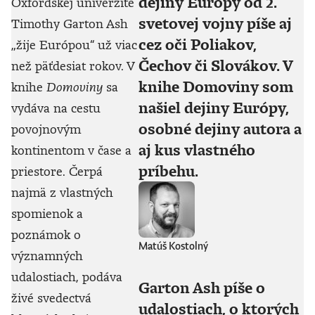
dejiny Európy od 2.
Oxfordskej univerzite
svetovej vojny píše aj
Timothy Garton Ash
cez oči Poliakov,
„žije Európou“ už viac
Čechov či Slovákov. V
než päťdesiat rokov. V
knihe Domoviny som
knihe
Domoviny
sa
našiel dejiny Európy,
vydáva na cestu
osobné dejiny autora a
povojnovým
aj kus vlastného
kontinentom v čase a
príbehu.
priestore. Čerpá
najmä z vlastných
spomienok a
poznámok o
Matúš Kostolný
významných
udalostiach, podáva
Garton Ash píše o
živé svedectvá
udalostiach, o ktorých