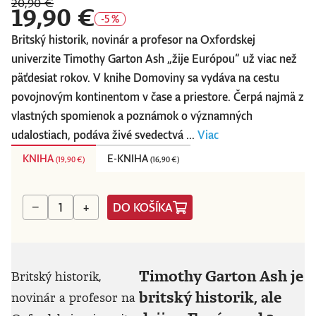
20,90 €
19,90 €
-5 %
Britský historik, novinár a profesor na Oxfordskej
univerzite Timothy Garton Ash „žije Európou“ už viac než
päťdesiat rokov. V knihe Domoviny sa vydáva na cestu
povojnovým kontinentom v čase a priestore. Čerpá najmä z
vlastných spomienok a poznámok o významných
udalostiach, podáva živé svedectvá ...
Viac
KNIHA
E-KNIHA
(
19,90 €
)
(
16,90 €
)
DO KOŠÍKA
−
+
Timothy Garton Ash je
Britský historik,
britský historik, ale
novinár a profesor na