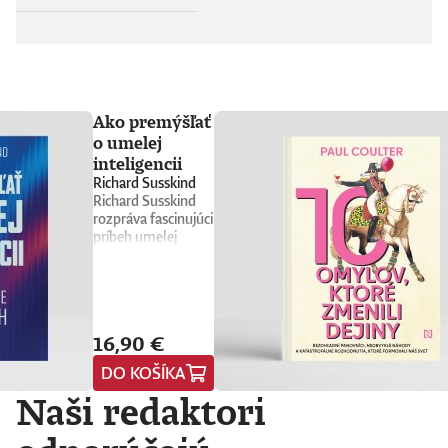
Ako premýšľať
o umelej
inteligencii
Richard Susskind
Richard Susskind
rozpráva fascinujúci
príbeh umelej
inteligencie a
prináša stručného
sprievodcu, ktorý
nás núti
prehodnotiť
16,90 €
všetko, čo sme si o
nej doteraz mysleli.
DO KOŠÍKA
Vyvádza umelú
Naši redaktori
inteligenciu z prísne
strážených
počítačových