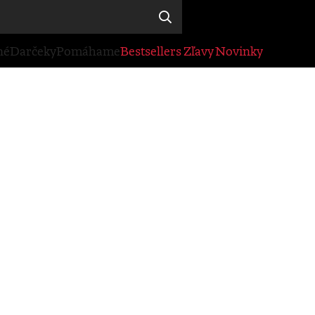
né
Darčeky
Pomáhame
Bestsellers
Zľavy
Novinky