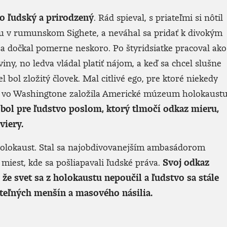
oko ľudský a prirodzený
. Rád spieval, s priateľmi si nôtil
ku v rumunskom Sighete, a neváhal sa pridať k divokým
dočkal pomerne neskoro. Po štyridsiatke pracoval ako
ny, no ledva vládal platiť nájom, a keď sa chcel slušne
 bol zložitý človek. Mal citlivé ego, pre ktoré niekedy
rá vo Washingtone založila Americké múzeum holokaustu
 bol pre ľudstvo poslom, ktorý tlmočí odkaz mieru,
viery.
 holokaust. Stal sa najobdivovanejším ambasádorom
iest, kde sa pošliapavali ľudské práva.
Svoj odkaz
, že svet sa z holokaustu nepoučil a ľudstvo sa stále
iteľných menšín a masového násilia.