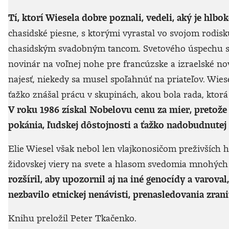
Tí, ktorí Wiesela dobre poznali, vedeli, aký je hlb
chasidské piesne, s ktorými vyrastal vo svojom rodis
chasidským svadobným tancom. Svetového úspechu sa 
novinár na voľnej nohe pre francúzske a izraelské novi
najesť, niekedy sa musel spoľahnúť na priateľov. Wiesel
ťažko znášal prácu v skupinách, akou bola rada, kto
V roku 1986 získal Nobelovu cenu za mier, pretože
pokánia, ľudskej dôstojnosti a ťažko nadobudnutej 
Elie Wiesel však nebol len vlajkonosičom preživších
židovskej viery na svete a hlasom svedomia mnohých m
rozšíril, aby upozornil aj na iné genocídy a varoval
nezbavilo etnickej nenávisti, prenasledovania zran
Knihu preložil Peter Tkačenko.