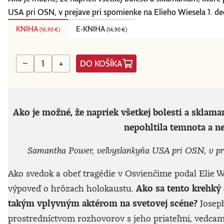
USA pri OSN, v prejave pri spomienke na Elieho Wiesela 1. d
KNIHA
E-KNIHA
(
16,90 €
)
(
14,90 €
)
DO KOŠÍKA
−
+
Ako je možné, že napriek všetkej bolesti a sklam
nepohltila temnota a n
Samantha Power, veľvyslankyňa USA pri OSN, v pre
Ako svedok a obeť tragédie v Osvienčime podal Elie 
výpoveď o hrôzach holokaustu.
Ako sa tento krehký 
takým vplyvným aktérom na svetovej scéne?
Joseph
prostredníctvom rozhovorov s jeho priateľmi, vedcami,