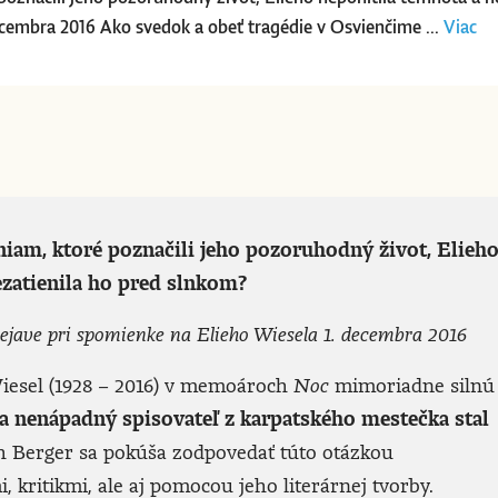
ecembra 2016 Ako svedok a obeť tragédie v Osvienčime ...
Viac
aniam, ktoré poznačili jeho pozoruhodný život, Elieh
ezatienila ho pred slnkom?
jave pri spomienke na Elieho Wiesela 1. decembra 2016
Wiesel (1928 – 2016) v memoároch
Noc
mimoriadne silnú
a nenápadný spisovateľ z karpatského mestečka stal
 Berger sa pokúša zodpovedať túto otázkou
 kritikmi, ale aj pomocou jeho literárnej tvorby.