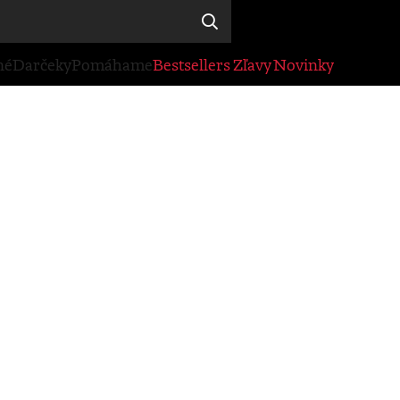
né
Darčeky
Pomáhame
Bestsellers
Zľavy
Novinky