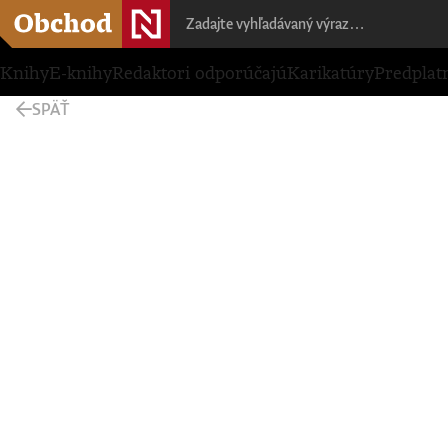
Knihy
E-knihy
Redaktori odporúčajú
Karikatúry
Predplat
SPÄŤ