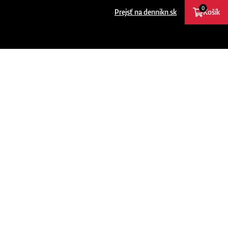
0
Prejsť na dennikn.sk
Košík