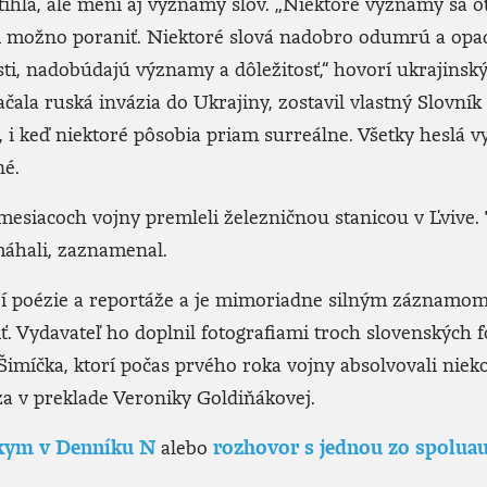
tihla, ale mení aj významy slov. „Niektoré významy sa o
nimi možno poraniť. Niektoré slová nadobro odumrú a opa
osti, nadobúdajú významy a dôležitosť,“ hovorí ukrajinsk
čala ruská invázia do Ukrajiny, zostavil vlastný Slovník 
e, i keď niektoré pôsobia priam surreálne. Všetky heslá v
né.
mesiacoch vojny premleli železničnou stanicou v Ľvive.
omáhali, zaznamenal.
 poézie a reportáže a je mimoriadne silným záznamom 
ť. Vydavateľ ho doplnil fotografiami troch slovenských 
imíčka, ktorí počas prvého roka vojny absolvovali niek
za v preklade Veroniky Goldiňákovej.
kym v Denníku N
alebo
rozhovor s jednou zo spoluau