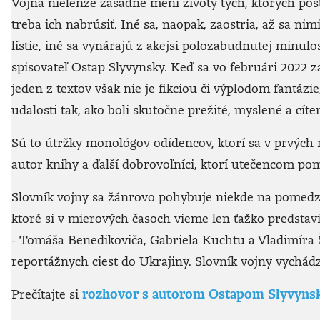
Vojna nielenže zásadne mení životy tých, ktorých pos
treba ich nabrúsiť. Iné sa, naopak, zaostria, až sa 
lístie, iné sa vynárajú z akejsi polozabudnutej minul
spisovateľ Ostap Slyvynsky. Keď sa vo februári 2022 za
jeden z textov však nie je fikciou či výplodom fantázi
udalosti tak, ako boli skutočne prežité, myslené a cíte
Sú to útržky monológov odídencov, ktorí sa v prvých 
autor knihy a ďalší dobrovoľníci, ktorí utečencom p
Slovník vojny sa žánrovo pohybuje niekde na pomedzí
ktoré si v mierových časoch vieme len ťažko predstavi
- Tomáša Benedikoviča, Gabriela Kuchtu a Vladimíra Š
reportážnych ciest do Ukrajiny. Slovník vojny vychád
Prečítajte si
rozhovor s autorom Ostapom Slyvyns