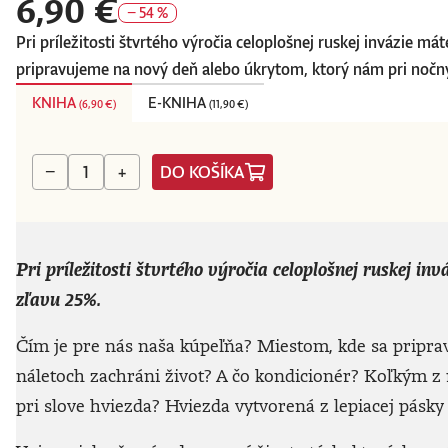
6,90 €
− 54 %
Pri príležitosti štvrtého výročia celoplošnej ruskej invázie m
pripravujeme na nový deň alebo úkrytom, ktorý nám pri nočný
KNIHA
E-KNIHA
(
6,90 €
)
(
11,90 €
)
DO KOŠÍKA
−
+
Pri príležitosti štvrtého výročia celoplošnej ruskej in
zľavu 25%.
Čím je pre nás naša kúpeľňa? Miestom, kde sa pripr
náletoch zachráni život? A čo kondicionér? Koľkým z 
pri slove hviezda? Hviezda vytvorená z lepiacej pásky