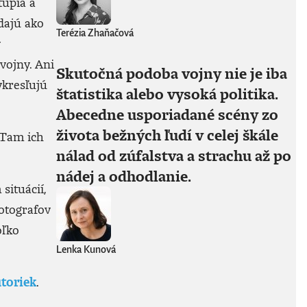
tupia a
dajú ako
Terézia Zhaňačová
ý
vojny. Ani
Skutočná podoba vojny nie je iba
ykresľujú
štatistika alebo vysoká politika.
Abecedne usporiadané scény zo
života bežných ľudí v celej škále
 Tam ich
nálad od zúfalstva a strachu až po
nádej a odhodlanie.
situácií,
fotografov
oľko
Lenka Kunová
toriek
.