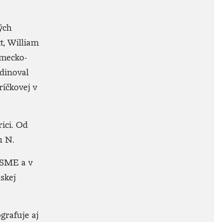
kých
t, William
emecko-
rdinoval
ríčkovej v
ici. Od
ku N.
u SME a v
skej
grafuje aj