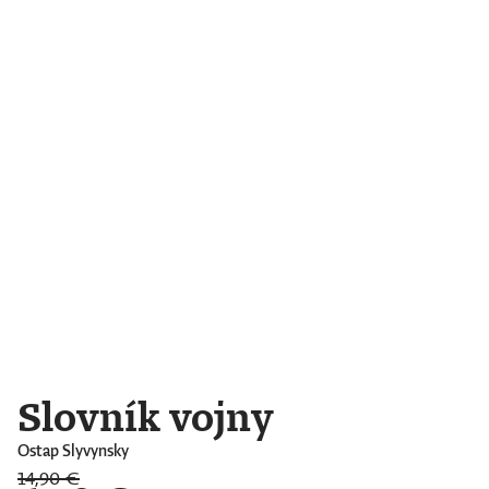
Slovník vojny
Ostap Slyvynsky
14,90 €