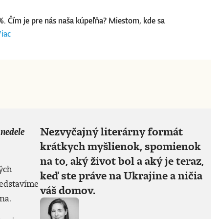
25%. Čím je pre nás naša kúpeľňa? Miestom, kde sa
iac
Nezvyčajný literárny formát
 nedele
krátkych myšlienok, spomienok
na to, aký život bol a aký je teraz,
ých
keď ste práve na Ukrajine a ničia
redstavíme
váš domov.
na.