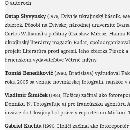
O autoroch:
Ostap Slyvynsky
(1978, Ľviv) je ukrajinský básnik, ese
zbierok. Pôsobí na Ľvivskej národnej univerzite Ivana
Carlos Williams) a poľštiny (Czesław Miłosz, Hanna K
ukrajinský literárny magazín Radar, spoluorganizoval
projekt Literatúra proti agresii. Jeho zbierka Piesok 
brnenskom vydavateľstve Větrné mlýny.
Tomáš Benedikovič
(1980, Bratislava) vyštudoval F
roku 2005 sa venuje novinárskej fotografii, najskôr
Vladimír Šimíček
(1983, Košice) začínal ako fotorep
Denníku N. Fotografuje aj pre francúzsku agentúru AF
invázie do Ukrajiny bol práve s reportérom Mirkom
Gabriel Kuchta
(1990, Holíč) začínal ako fotoreport