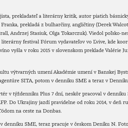
jista, prekladateľ a literárny kritik, autor piatich básnic
 Franka, prekladá z bulharčiny, angličtiny (Derek Walcot
rall, Andrzej Stasiuk, Olga Tokarczuk). Viedol poľsko-n
 literárny festival Fórum vydavateľov vo Ľvive, kde koo
a víno vyšla v roku 2015 v slovenskom preklade Valérie Ju
akultu výtvarných umení Akadémie umení v Banskej Bystr
 v agentúre SITA, potom v denníku SME a teraz v Denní
ortér v týždenníku Plus 7 dní, neskôr pracoval v denník
P. Do Ukrajiny jazdí pravidelne od roku 2014, v deň ru
 Tódom na ceste na Donbas.
ér v denníku SME, teraz pracuje v českom Deníku N. Foto