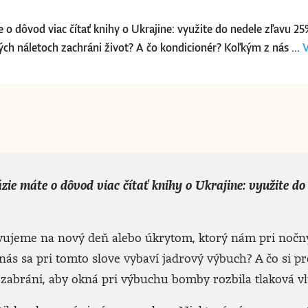
áte o dôvod viac čítať knihy o Ukrajine: využite do nedele zľavu 
ch náletoch zachráni život? A čo kondicionér? Koľkým z nás ...
V
vázie máte o dôvod viac čítať knihy o Ukrajine: využite do
avujeme na nový deň alebo úkrytom, ktorý nám pri nočn
nás sa pri tomto slove vybaví jadrový výbuch? A čo si p
 zabráni, aby okná pri výbuchu bomby rozbila tlaková vl