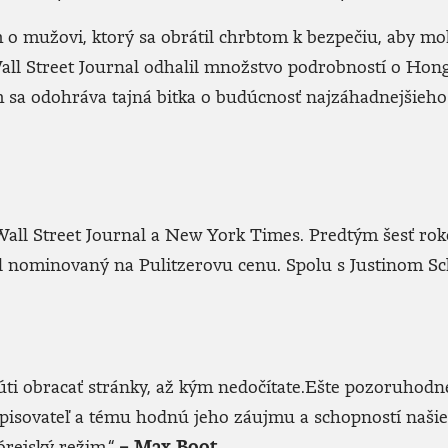
 o mužovi, ktorý sa obrátil chrbtom k bezpečiu, aby mo
Wall Street Journal odhalil množstvo podrobností o Ho
rom sa odohráva tajná bitka o budúcnosť najzáhadnejšieh
all Street Journal a New York Times. Predtým šesť ro
 nominovaný na Pulitzerovu cenu. Spolu s Justinom S
onúti obracať stránky, až kým nedočítate.Ešte pozoruhodne
 spisovateľ a tému hodnú jeho záujmu a schopností naši
órejský režim.“
– Max Boot