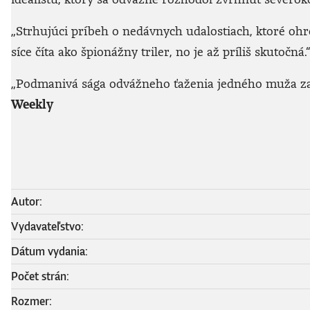
„Strhujúci príbeh o nedávnych udalostiach, ktoré ohro
síce číta ako špionážny triler, no je až príliš skutočná.
„Podmanivá sága odvážneho ťaženia jedného muža za osl
Weekly
Autor:
Vydavateľstvo:
Dátum vydania:
Počet strán:
Rozmer: