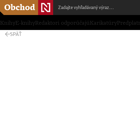
Knihy
E-knihy
Redaktori odporúčajú
Karikatúry
Predplat
SPÄŤ