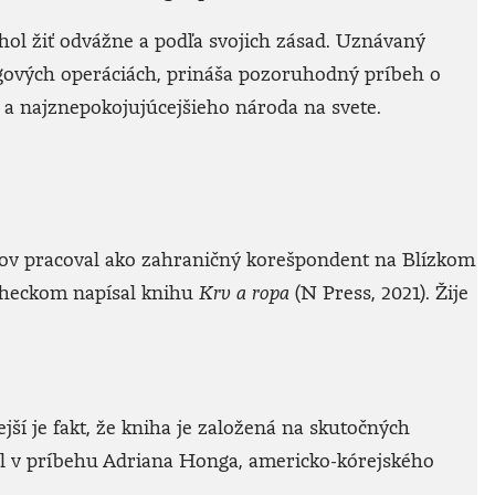
hol žiť odvážne a podľa svojich zásad. Uznávaný
ngových operáciách, prináša pozoruhodný príbeh o
o a najznepokojujúcejšieho národa na svete.
kov pracoval ako zahraničný korešpondent na Blízkom
checkom napísal knihu
Krv a ropa
(N Press, 2021). Žije
jší je fakt, že kniha je založená na skutočných
el v príbehu Adriana Honga, americko-kórejského