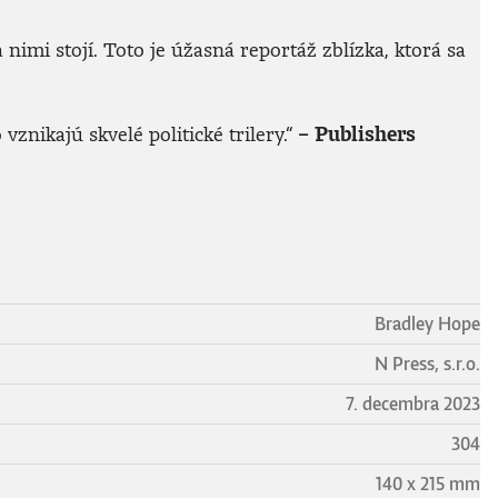
imi stojí. Toto je úžasná reportáž zblízka, ktorá sa
nikajú skvelé politické trilery.“
– Publishers
Bradley Hope
N Press, s.r.o.
7. decembra 2023
304
140 x 215 mm