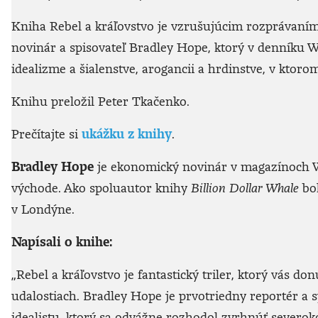
Kniha Rebel a kráľovstvo je vzrušujúcim rozprávaním
novinár a spisovateľ Bradley Hope, ktorý v denníku 
idealizme a šialenstve, arogancii a hrdinstve, v kto
Knihu preložil Peter Tkačenko.
Prečítajte si
ukážku z knihy
.
Bradley Hope
je ekonomický novinár v magazínoch W
východe. Ako spoluautor knihy
Billion Dollar Whale
bol
v Londýne.
Napísali o knihe:
„Rebel a kráľovstvo je fantastický triler, ktorý vás d
udalostiach. Bradley Hope je prvotriedny reportér a
idealistu, ktorý sa odvážne rozhodol zvrhnúť severok