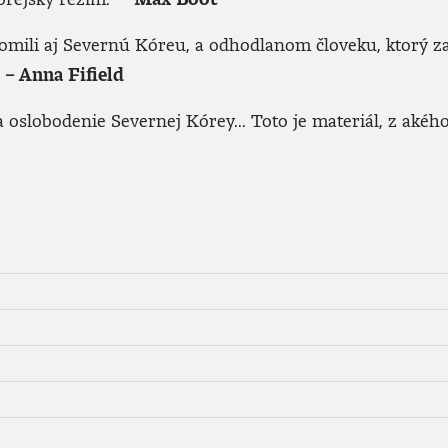
mili aj Severnú Kóreu, a odhodlanom človeku, ktorý za n
“
– Anna Fifield
obodenie Severnej Kórey... Toto je materiál, z akého vz