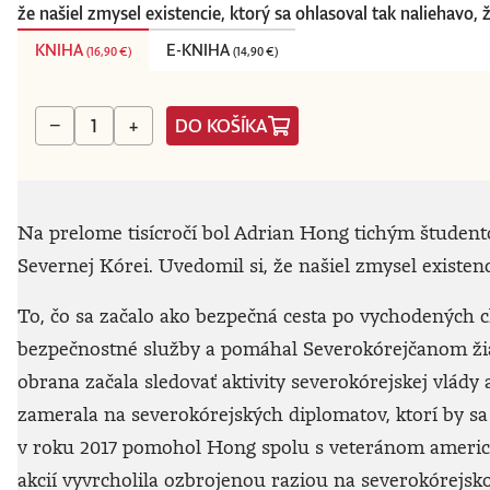
že našiel zmysel existencie, ktorý sa ohlasoval tak naliehavo,
KNIHA
E-KNIHA
(
16,90 €
)
(
14,90 €
)
DO KOŠÍKA
−
+
Na prelome tisícročí bol Adrian Hong tichým študentom
Severnej Kórei. Uvedomil si, že našiel zmysel existen
To, čo sa začalo ako bezpečná cesta po vychodených 
bezpečnostné služby a pomáhal Severokórejčanom žia
obrana začala sledovať aktivity severokórejskej vlády
zamerala na severokórejských diplomatov, ktorí by sa
v roku 2017 pomohol Hong spolu s veteránom ameri
akcií vyvrcholila ozbrojenou raziou na severokórejs