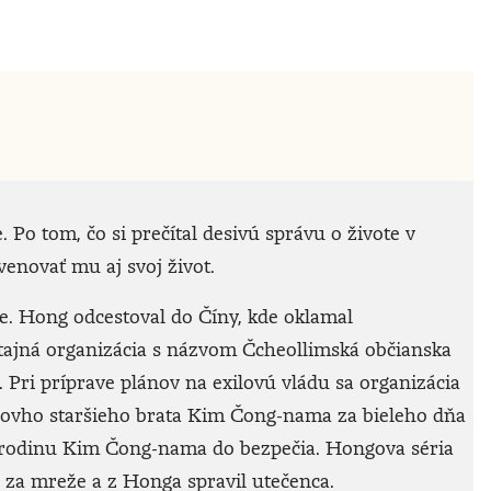
 Po tom, čo si prečítal desivú správu o živote v
 venovať mu aj svoj život.
e. Hong odcestoval do Číny, kde oklamal
tajná organizácia s názvom Čcheollimská občianska
. Pri príprave plánov na exilovú vládu sa organizácia
torovho staršieho brata Kim Čong-nama za bieleho dňa
rodinu Kim Čong-nama do bezpečia. Hongova séria
a za mreže a z Honga spravil utečenca.