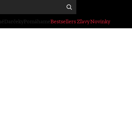
né
Darčeky
Pomáhame
Bestsellers
Zľavy
Novinky