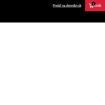
0
Prejsť na dennikn.sk
Košík