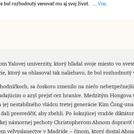
 že bol rozhodnutý venovať mu aj svoj život. ...
Viac
 Yalovej univerzity, ktorý hľadal svoje miesto vo svete.
cie, ktorý sa ohlasoval tak naliehavo, že bol rozhodnutý
chodníčkoch, sa čoskoro zmenilo na niečo nebezpečnejši
dajúcim o azyl prejsť cez hranice. Medzitým Hongova 
 a jej nestabilného vládcu tretej generácie Kim Čong-una
 dali presvedčiť, aby zbehli. Po šokujúcej vražde diktá
ckej námornej pechoty Christopherom Ahnom dopraviť 
kom veľvyslanectve v Madride – činom, ktorý dostal Ahn