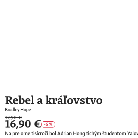
Rebel a kráľovstvo
Bradley Hope
17,90 €
16,90 €
-6 %
Na prelome tisícročí bol Adrian Hong tichým študentom Yalovej 