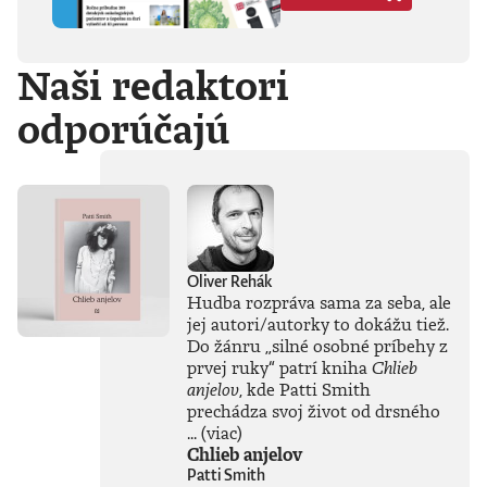
Hegela, Boha, GG
Allina, Biafru,
duchovno,
Naši redaktori
psychické diagnózy,
lásku, násilie,
odporúčajú
rómstvo, working
class, anarchizmus,
okultizmus,
socializmus,
fašizmus, revolúciu,
politickú
imagináciu, Garáže,
gitaru, klavír,
mamu, otca aj
Oliver Rehák
brata.Štyri
Hudba rozpráva sama za seba, ale
medzihry vo forme
jej autori/autorky to dokážu tiež.
posluchových
Do žánru
„
silné osobné príbehy z
jukeboxov testujú
prvej ruky
“
patrí kniha
Chlieb
Denisov hudobný
anjelov
, kde Patti Smith
rozhľad. Body
prechádza svoj život od drsného
pozbiera takmer za
všetko.Za rozhovor
...
(viac)
s Denisom Bangom
Chlieb anjelov
o Beatles, ktorý je
Patti Smith