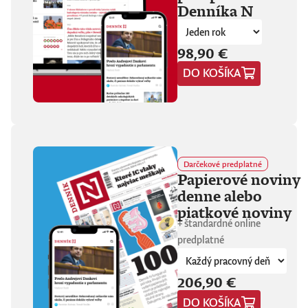
Denníka N
fanúšikovia aj
kritika dávajú palec
hore. Hrá pred
tisíckami ľudí na
98,90 €
festivaloch, vo
DO KOŠÍKA
vypredaných sálach
aj v malých
punkových
kluboch. 11
stretnutí, 25 hodín
materiálu. Dvaja
ľudia, ktorí sa
predtým nepoznali,
Darčekové predplatné
vedú intenzívny
Papierové noviny
dialóg o hudbe a
denne alebo
stave sveta. V
štrnástich
piatkové noviny
tematicky
+ štandardné online
zameraných
predplatné
kapitolách príde
okrem iného reč na
punk, trap,
206,90 €
rock’n’roll, Beatles,
Sex Pistols,
DO KOŠÍKA
Dostojevského,