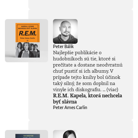
súčasťou
tejto knihy, získal
Patrik Garaj
Novinársku cenu.
Peter Bálik
Najlepšie publikácie o
hudobníkoch sú tie, ktoré si
prečítate a dostane neodvratnú
chuť pustiť si ich albumy. V
prípade tejto knihy bol účinok
taký silný, že som doplnil na
vinyle ich diskografiu. ...
(viac)
R.E.M. Kapela, ktorá nechcela
byť slávna
Peter Ames Carlin