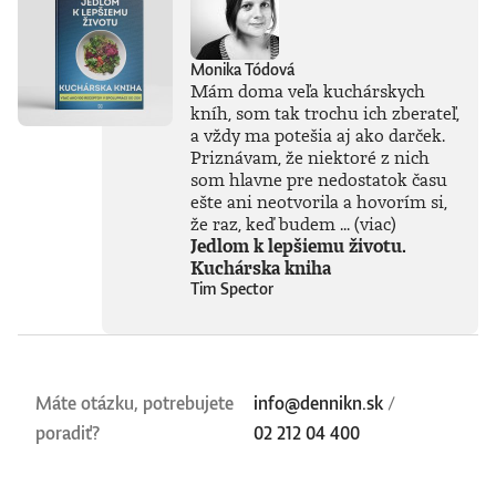
Monika Tódová
Mám doma veľa kuchárskych
kníh, som tak trochu ich zberateľ,
a vždy ma potešia aj ako darček.
Priznávam, že niektoré z nich
som hlavne pre nedostatok času
ešte ani neotvorila a hovorím si,
že raz, keď budem ...
(viac)
Jedlom k lepšiemu životu.
Kuchárska kniha
Tim Spector
Máte otázku, potrebujete
info@dennikn.sk
/
poradiť?
02 212 04 400