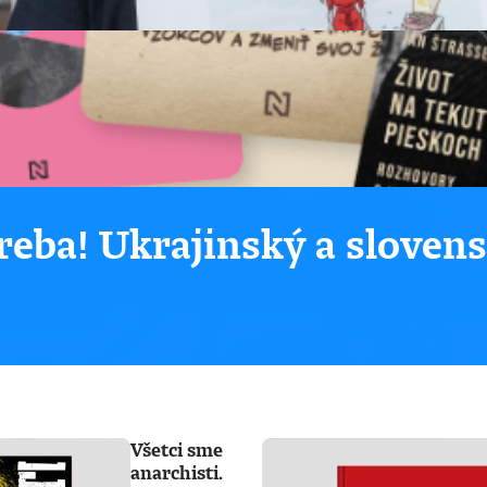
eba! Ukrajinský a sloven
Všetci sme
anarchisti.