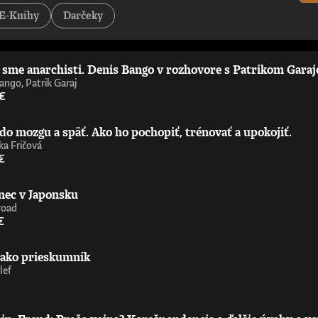
tejších a najzaujímavejších príspevkov k debate o umelej inteligencii – pov
E-Knihy
Darčeky
st Is Politics„Strhujúca kniha o umelej inteligencii od človeka, ktorý sa 
ď nemáte technické vzdelanie. Úprimne odporúčam.“ - Wendy Hall, profe
 príležitosťami, výzvami, nebezpečenstvami a benefitmi, ktoré prináša ume
níčka Ada Lovelace Institute„Richard Susskind je majster zrozumiteľného 
i sme anarchisti. Denis Bango v rozhovore s Patrikom Gara
ie upriamiť pozornosť na čoraz výkonnejšiu umelú inteligenciu zajtrajška. 
aoberá už celé desaťročia. Nemusíte súhlasiť s jeho závermi ani s metóda
ango, Patrik Garaj
ofesor informatiky, Oxfordská univerzita
 €
do mozgu a späť. Ako ho pochopiť, trénovať a upokojiť.
a Fričová
€
nec v Japonsku
road
€
 ako prieskumník
lef