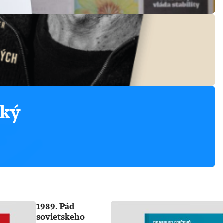
ský
1989. Pád
sovietskeho