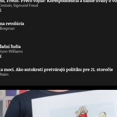
in, Freud: Prečo vojna? Korešpondencia a ďalšie úvahy o vo
Einstein, Sigmund Freud
€
na revolúcia
 Bregman
ľadní ľudia
Wynn-Williams
€
 moci. Ako autokrati pretvárajú politiku pre 21. storočie
 Naím