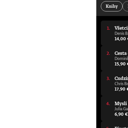
kancelár Oxfordskej univerzity„Jeden z najdôleži
Knihy
Alastair Campbell a Rory Stewart, podcast The Re
pomôže vám zorientovať sa v tejto téme, aj ke
napísal elegantného a zrozumiteľného sprievodcu
porozumieť budúcnosti.“ - Julie Maxton, predsed
Všetc
varovný signál, ktorého cieľom je čo najrýchlejš
mysliteľ, ktorý sa témou umelej inteligencie z
Denis B
sprievodcu premýšľaním o AI.“ - Tom Melham, pr
14,00
Cesta 
Dominik
15,90 
Cudzi
Chris B
17,90 
Mysli
Julia Ga
6,90 €