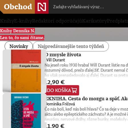
Knihy
E-knihy
Redaktori odporúčajú
Karikatúry
Predplat
Knihy Denníka N.
Len to, čo sami čítame.
Novinky
Najpredávanejšie tento týždeň
O zmysle života
Will Durant
Na jeseň roku 1930 hrabal Will Durant lístie n
rozumný dôvod, prečo ďalej žiť. Durant nemal č
ho však prenasledovalo aj ďalej. Durant sa preto
12,90 €
konkrétne oni sami nachádzajú zmysel, cieľ a na
1932. Keďže nemala žiadnu reklamu, tento malý k
DO KOŠÍKA
do rúk novej generácii čitateľov a čitateliek. Wi
univerzitní profesori, psychológovia, štátnici, v
EKNIHA. Cesta do mozgu a späť. Ako
spoločnú niť. Tá odhaľuje hlboké puto medzi ľuď
Dominika Fričová
americký spisovateľ, historik a filozof, ktorý z
Čo nás bolí, keď nás bolí hlava? Čo sa deje v 
Civilization), na ktorom vyše štyri desaťročia p
aktu alebo epileptického záchvatu? A je možné i
myšlienkach zrozumiteľným, ľudským a pútavým 
neuróny, nervové dráhy, rôzne bunky, molekuly 
zmysluplnejšieho života.
11,90 €
slovenská neurobiologička Dominika Fričová pri