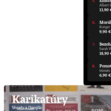
Einste
Albert 
13,90 
Morál
Rutger
9,90 €
Bezoh
Sarah 
18,90 
Pomsta
Moisés
6,90 €
Karikatúry
Shooty a Danglár.