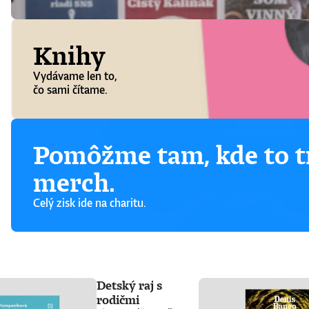
Knihy
Vydávame len to,
čo sami čítame.
Pomôžme tam, kde to tr
merch.
Celý zisk ide na charitu.
Detský raj s
rodičmi