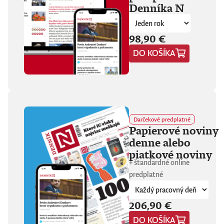
Denníka N
fanúšikovia aj
kritika dávajú palec
hore. Hrá pred
tisíckami ľudí na
98,90 €
festivaloch, vo
DO KOŠÍKA
vypredaných sálach
aj v malých
punkových
kluboch. 11
stretnutí, 25 hodín
materiálu. Dvaja
ľudia, ktorí sa
predtým nepoznali,
Darčekové predplatné
vedú intenzívny
Papierové noviny
dialóg o hudbe a
denne alebo
stave sveta. V
štrnástich
piatkové noviny
tematicky
+ štandardné online
zameraných
predplatné
kapitolách príde
okrem iného reč na
punk, trap,
206,90 €
rock’n’roll, Beatles,
Sex Pistols,
DO KOŠÍKA
Dostojevského,