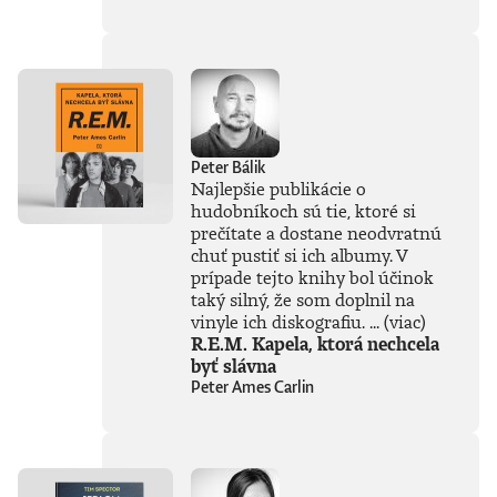
súčasťou
tejto knihy, získal
Patrik Garaj
Novinársku cenu.
Peter Bálik
Najlepšie publikácie o
hudobníkoch sú tie, ktoré si
prečítate a dostane neodvratnú
chuť pustiť si ich albumy. V
prípade tejto knihy bol účinok
taký silný, že som doplnil na
vinyle ich diskografiu. ...
(viac)
R.E.M. Kapela, ktorá nechcela
byť slávna
Peter Ames Carlin