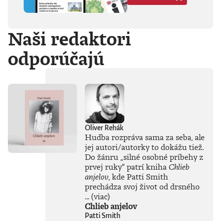
Hegela, Boha, GG
Allina, Biafru,
duchovno,
Naši redaktori
psychické diagnózy,
lásku, násilie,
odporúčajú
rómstvo, working
class, anarchizmus,
okultizmus,
socializmus,
fašizmus, revolúciu,
politickú
imagináciu, Garáže,
gitaru, klavír,
mamu, otca aj
Oliver Rehák
brata.Štyri
Hudba rozpráva sama za seba, ale
medzihry vo forme
jej autori/autorky to dokážu tiež.
posluchových
Do žánru
„
silné osobné príbehy z
jukeboxov testujú
prvej ruky
“
patrí kniha
Chlieb
Denisov hudobný
anjelov
, kde Patti Smith
rozhľad. Body
prechádza svoj život od drsného
pozbiera takmer za
všetko.Za rozhovor
...
(viac)
s Denisom Bangom
Chlieb anjelov
o Beatles, ktorý je
Patti Smith