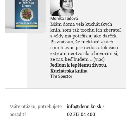
Monika Tódová
Mám doma veľa kuchárskych
kníh, som tak trochu ich zberateľ,
a vždy ma potešia aj ako darček.
Priznávam, že niektoré z nich
som hlavne pre nedostatok času
ešte ani neotvorila a hovorím si,
že raz, keď budem ...
(viac)
Jedlom k lepšiemu životu.
Kuchárska kniha
Tim Spector
Máte otázku, potrebujete
info@dennikn.sk
/
poradiť?
02 212 04 400