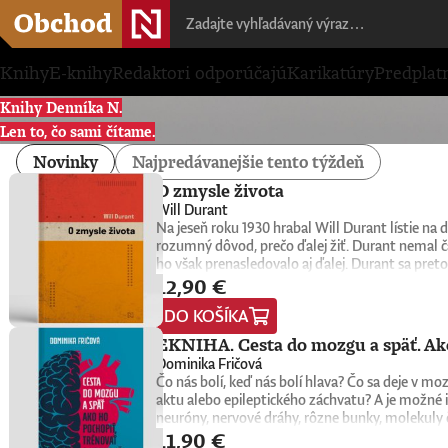
Knihy
E-knihy
Redaktori odporúčajú
Karikatúry
Predplat
Knihy Denníka N.
Len to, čo sami čítame.
Novinky
Najpredávanejšie tento týždeň
O zmysle života
Will Durant
Na jeseň roku 1930 hrabal Will Durant lístie n
rozumný dôvod, prečo ďalej žiť. Durant nemal č
ho však prenasledovalo aj ďalej. Durant sa preto
12,90 €
konkrétne oni sami nachádzajú zmysel, cieľ a na
1932. Keďže nemala žiadnu reklamu, tento malý k
DO KOŠÍKA
do rúk novej generácii čitateľov a čitateliek. Wi
univerzitní profesori, psychológovia, štátnici, v
EKNIHA. Cesta do mozgu a späť. Ako
spoločnú niť. Tá odhaľuje hlboké puto medzi ľuď
Dominika Fričová
americký spisovateľ, historik a filozof, ktorý z
Čo nás bolí, keď nás bolí hlava? Čo sa deje v 
Civilization), na ktorom vyše štyri desaťročia p
aktu alebo epileptického záchvatu? A je možné i
myšlienkach zrozumiteľným, ľudským a pútavým 
neuróny, nervové dráhy, rôzne bunky, molekuly 
zmysluplnejšieho života.
11,90 €
slovenská neurobiologička Dominika Fričová pri