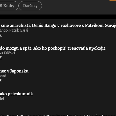
tejších a najzaujímavejších príspevkov k debate o umelej inteligencii – pov
E-Knihy
Darčeky
st Is Politics„Strhujúca kniha o umelej inteligencii od človeka, ktorý sa 
ď nemáte technické vzdelanie. Úprimne odporúčam.“ - Wendy Hall, profe
 príležitosťami, výzvami, nebezpečenstvami a benefitmi, ktoré prináša ume
níčka Ada Lovelace Institute„Richard Susskind je majster zrozumiteľného 
i sme anarchisti. Denis Bango v rozhovore s Patrikom Gara
ie upriamiť pozornosť na čoraz výkonnejšiu umelú inteligenciu zajtrajška. 
aoberá už celé desaťročia. Nemusíte súhlasiť s jeho závermi ani s metóda
ango, Patrik Garaj
ofesor informatiky, Oxfordská univerzita
 €
do mozgu a späť. Ako ho pochopiť, trénovať a upokojiť.
a Fričová
€
nec v Japonsku
road
€
 ako prieskumník
lef