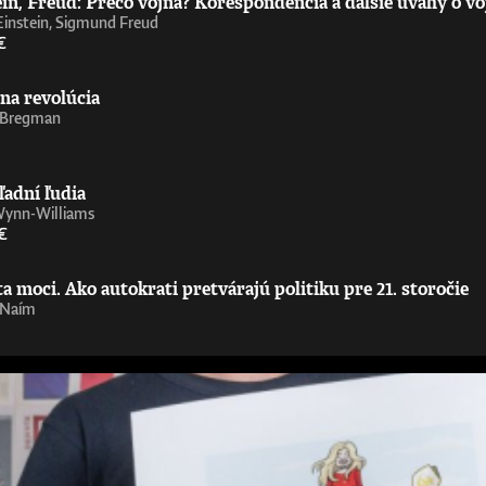
in, Freud: Prečo vojna? Korešpondencia a ďalšie úvahy o vo
Einstein, Sigmund Freud
€
na revolúcia
 Bregman
ľadní ľudia
Wynn-Williams
€
 moci. Ako autokrati pretvárajú politiku pre 21. storočie
 Naím