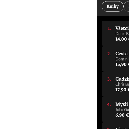
kancelár Oxfordskej univerzity„Jeden z najdôleži
Knihy
Alastair Campbell a Rory Stewart, podcast The Re
pomôže vám zorientovať sa v tejto téme, aj ke
napísal elegantného a zrozumiteľného sprievodcu
porozumieť budúcnosti.“ - Julie Maxton, predsed
Všetc
varovný signál, ktorého cieľom je čo najrýchlejš
mysliteľ, ktorý sa témou umelej inteligencie z
Denis B
sprievodcu premýšľaním o AI.“ - Tom Melham, pr
14,00
Cesta 
Dominik
15,90 
Cudzi
Chris B
17,90 
Mysli
Julia Ga
6,90 €