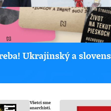
eba! Ukrajinský a sloven
Všetci sme
anarchisti.