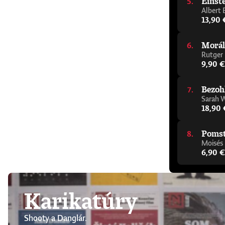
Einste
Albert 
13,90 
Morál
Rutger
9,90 €
Bezoh
Sarah 
18,90 
Pomsta
Moisés
6,90 €
Karikatúry
Shooty a Danglár.