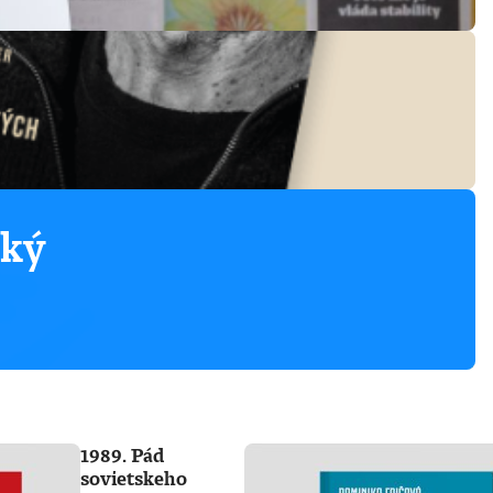
ský
1989. Pád
sovietskeho