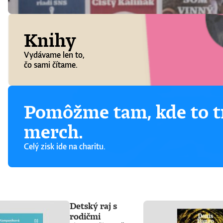
Knihy
Vydávame len to,
čo sami čítame.
Pomôžme tam, kde to tr
merch.
Celý zisk ide na charitu.
Detský raj s
rodičmi