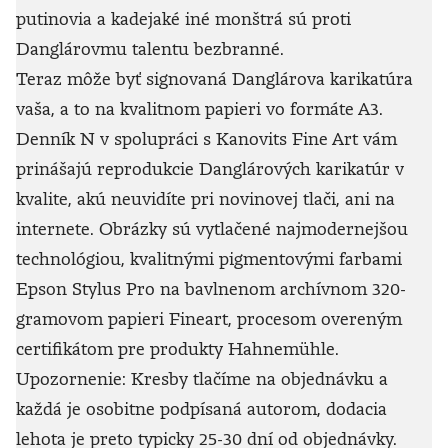
putinovia a kadejaké iné monštrá sú proti
Danglárovmu talentu bezbranné.
Teraz môže byť signovaná Danglárova karikatúra
vaša, a to na kvalitnom papieri vo formáte A3.
Denník N v spolupráci s Kanovits Fine Art vám
prinášajú reprodukcie Danglárových karikatúr v
kvalite, akú neuvidíte pri novinovej tlači, ani na
internete. Obrázky sú vytlačené najmodernejšou
technológiou, kvalitnými pigmentovými farbami
Epson Stylus Pro na bavlnenom archívnom 320-
gramovom papieri Fineart, procesom overeným
certifikátom pre produkty Hahnemühle.
Upozornenie: Kresby tlačíme na objednávku a
každá je osobitne podpísaná autorom, dodacia
lehota je preto typicky 25-30 dní od objednávky.