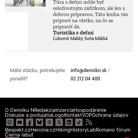
Túra s deťmi môže byť
celoživotným zážitkom, ale len s
dobrou prípravou. Táto kniha vás
pripraví na všetko, na čo sa
pripraviť dá.
Turistika s deťmi
Ľubomír Mäkký, Soňa Mäkká
Máte otázku, potrebujete
info@dennikn.sk
/
poradiť?
02 212 04 400
O Denníku N
Redakcia
Inzercia
Hospodárenie
Diskusie a podujatia
Logo
Kontakt
VOP
Ochrana údajov
Respekt.cz
Heroine.cz
Hiking
HistoryLab
Romano fórum
Čierna labuť