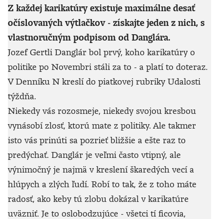
Z každej karikatúry existuje maximálne desať
očíslovaných výtlačkov - získajte jeden z nich, s
vlastnoručným podpisom od Danglára.
Jozef Gertli Danglár bol prvý, koho karikatúry o
politike po Novembri stáli za to - a platí to doteraz.
V Denníku N kreslí do piatkovej rubriky Udalosti
týždňa.
Niekedy vás rozosmeje, niekedy svojou kresbou
vynásobí zlosť, ktorú mate z politiky. Ale takmer
isto vás prinúti sa pozrieť bližšie a ešte raz to
predýchať. Danglár je veľmi často vtipný, ale
výnimočný je najmä v kreslení škaredých vecí a
hlúpych a zlých ľudí. Robí to tak, že z toho máte
radosť, ako keby tú zlobu dokázal v karikatúre
uväzniť. Je to oslobodzujúce - všetci tí ficovia,