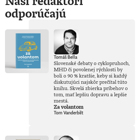
Naši redaktori
odporúčajú
Tomáš Bella
Slovenské debaty o cyklopruhoch,
MHD či povolenej rýchlosti by
boli o 90 % kratšie, keby si každý
diskutujúci najskôr prečítal túto
knihu. Skvelá zbierka príbehov o
tom, mať lepšiu dopravu a lepšie
mestá.
Za volantom
Tom Vanderbilt