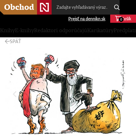
Prejsť na dennikn.sk
Košík
0
Knihy
E-knihy
Redaktori odporúčajú
Karikatúry
Predplat
SPÄŤ