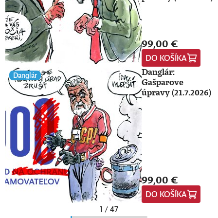
99,00 €
DO KOŠÍKA
Danglár:
Danglár
Gašparove
úpravy (21.7.2026)
99,00 €
DO KOŠÍKA
1 / 47