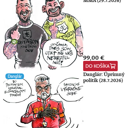
MMA (29.7.2026)
99,00 €
DO KOŠÍKA
Danglár: Úprimný
Danglár
politik (28.7.2026)