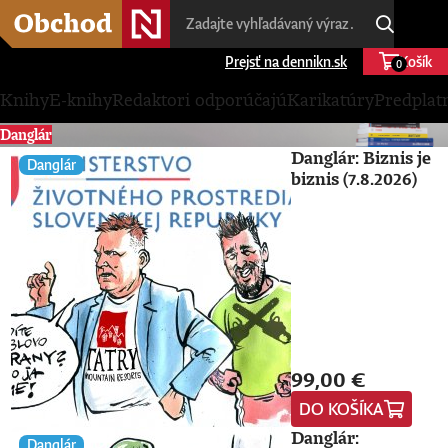
Prejsť na dennikn.sk
Košík
0
Knihy
E-knihy
Redaktori odporúčajú
Karikatúry
Predplat
Danglár
Danglár: Biznis je
Danglár
biznis (7.8.2026)
99,00 €
DO KOŠÍKA
Danglár:
Danglár