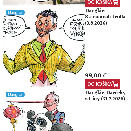
DO KOŠÍKA
Danglár:
Danglár
Skúsenosti trolla
(3.8.2026)
99,00 €
DO KOŠÍKA
Danglár: Darčeky
Danglár
z Číny (31.7.2026)