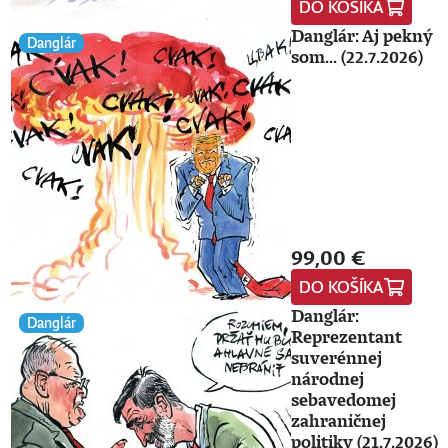
DO KOŠÍKA
Danglár: Aj pekný
Danglár
som... (22.7.2026)
99,00 €
DO KOŠÍKA
Danglár:
Danglár
Reprezentant
suverénnej
národnej
sebavedomej
zahraničnej
politiky (21.7.2026)