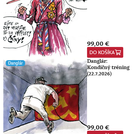
99,00 €
DO KOŠÍKA
Danglár:
Danglár
Kondičný tréning
(22.7.2026)
99,00 €