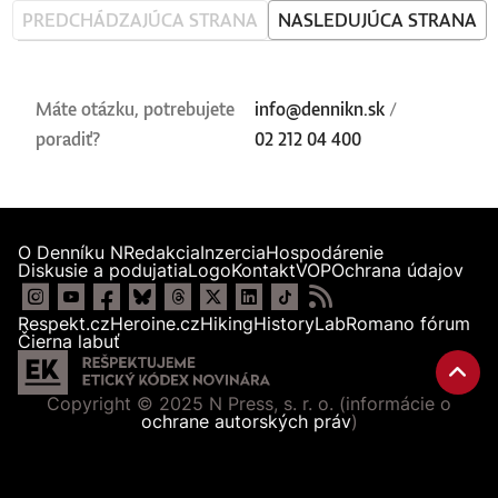
PREDCHÁDZAJÚCA STRANA
NASLEDUJÚCA STRANA
Máte otázku, potrebujete
info@dennikn.sk
/
poradiť?
02 212 04 400
O Denníku N
Redakcia
Inzercia
Hospodárenie
Diskusie a podujatia
Logo
Kontakt
VOP
Ochrana údajov
Respekt.cz
Heroine.cz
Hiking
HistoryLab
Romano fórum
Čierna labuť
Copyright © 2025 N Press, s. r. o. (informácie o
ochrane autorských práv
)