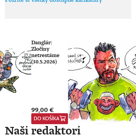
Danglár:
Zločiny
netrestáme
(30.5.2026)
99,00 €
DO KOŠÍKA
Naši redaktori