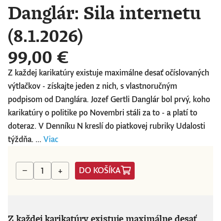
Danglár: Sila internetu
(8.1.2026)
99,00 €
Z každej karikatúry existuje maximálne desať očíslovaných
výtlačkov - získajte jeden z nich, s vlastnoručným
podpisom od Danglára. Jozef Gertli Danglár bol prvý, koho
karikatúry o politike po Novembri stáli za to - a platí to
doteraz. V Denníku N kreslí do piatkovej rubriky Udalosti
týždňa. ...
Viac
DO KOŠÍKA
−
+
Z každej karikatúry existuje maximálne desať