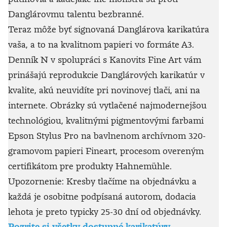
Danglárovmu talentu bezbranné.
Teraz môže byť signovaná Danglárova karikatúra
vaša, a to na kvalitnom papieri vo formáte A3.
Denník N v spolupráci s Kanovits Fine Art vám
prinášajú reprodukcie Danglárových karikatúr v
kvalite, akú neuvidíte pri novinovej tlači, ani na
internete. Obrázky sú vytlačené najmodernejšou
technológiou, kvalitnými pigmentovými farbami
Epson Stylus Pro na bavlnenom archívnom 320-
gramovom papieri Fineart, procesom overeným
certifikátom pre produkty Hahnemühle.
Upozornenie: Kresby tlačíme na objednávku a
každá je osobitne podpísaná autorom, dodacia
lehota je preto typicky 25-30 dní od objednávky.
Pozrite si všetky dostupné karikatúry