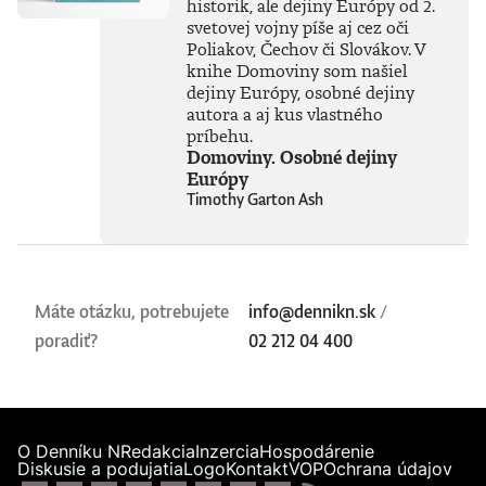
historik, ale dejiny Európy od 2.
svetovej vojny píše aj cez oči
Poliakov, Čechov či Slovákov. V
knihe Domoviny som našiel
dejiny Európy, osobné dejiny
autora a aj kus vlastného
príbehu.
Domoviny. Osobné dejiny
Európy
Timothy Garton Ash
Máte otázku, potrebujete
info@dennikn.sk
/
poradiť?
02 212 04 400
O Denníku N
Redakcia
Inzercia
Hospodárenie
Diskusie a podujatia
Logo
Kontakt
VOP
Ochrana údajov