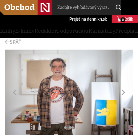
Prejsť na dennikn.sk
Košík
0
Knihy
E-knihy
Redaktori odporúčajú
Karikatúry
Predplat
SPÄŤ