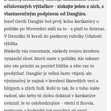
očíslovaných výtlačkov - získajte jeden z nich, s
vlastnoručným podpisom od Danglára.
Jozef Gertli Danglár bol prvý, koho karikatúry o
politike po Novembri stáli za to - a platí to doteraz.
V Denníku N kreslí do piatkovej rubriky Udalosti
týždňa.
Niekedy vás rozosmeje, niekedy svojou kresbou
vynásobí zlosť, ktorú mate z politiky. Ale takmer
isto vás prinúti sa pozrieť bližšie a ešte raz to
predýchať. Danglár je veľmi často vtipný, ale
výnimočný je najmä v kreslení škaredých vecí a
hlúpych a zlých ľudí. Robí to tak, že z toho máte
radosť, ako keby tú zlobu dokázal v karikatúre
uväzniť. Je to oslobodzujúce - všetci tí ficovia,
putinovia a kadejaké iné monštrá sú proti