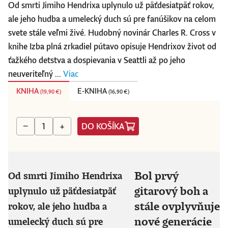
Od smrti Jimiho Hendrixa uplynulo už päťdesiatpäť rokov,
ale jeho hudba a umelecký duch sú pre fanúšikov na celom
svete stále veľmi živé. Hudobný novinár Charles R. Cross v
knihe Izba plná zrkadiel pútavo opisuje Hendrixov život od
ťažkého detstva a dospievania v Seattli až po jeho
neuveriteľný ...
Viac
KNIHA
E-KNIHA
(
19,90 €
)
(
16,90 €
)
DO KOŠÍKA
−
+
Bol prvý
Od smrti Jimiho Hendrixa
gitarový boh a
uplynulo už päťdesiatpäť
stále ovplyvňuje
rokov, ale jeho hudba a
nové generácie
umelecký duch sú pre