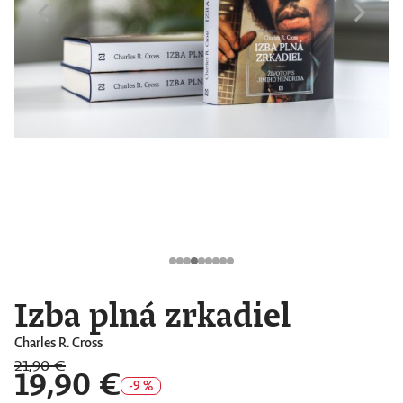
Izba plná zrkadiel
Charles R. Cross
21,90 €
19,90 €
-9 %