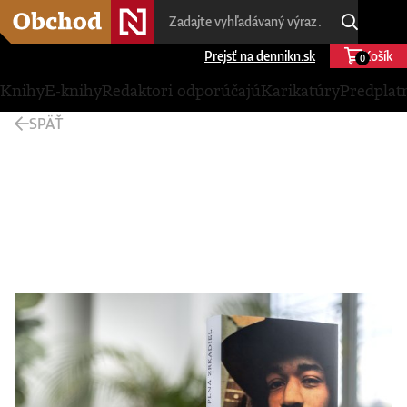
Prejsť na dennikn.sk
Košík
0
Knihy
E-knihy
Redaktori odporúčajú
Karikatúry
Predplat
SPÄŤ