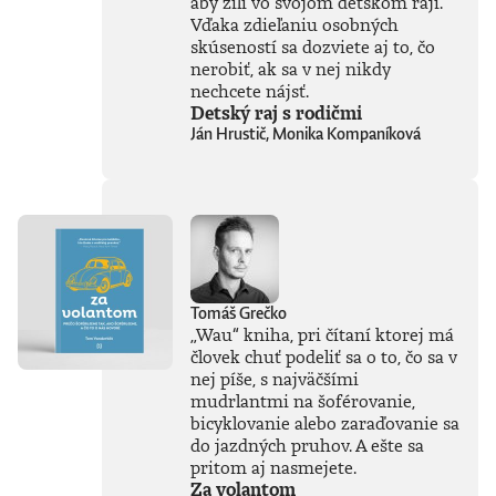
aby žili vo svojom detskom raji.
skúseností, keďže
Vďaka zdieľaniu osobných
tejto téme sa
skúseností sa dozviete aj to, čo
venuje už od
nerobiť, ak sa v nej nikdy
začiatku 80. rokov.
nechcete nájsť.
Vyváženie prínosov
Detský raj s rodičmi
a hrozieb AI
Ján Hrustič, Monika Kompaníková
považuje za
kľúčovú výzvu našej
doby. Jeho pohľady
sú často
nekonvenčné –
ChatGPT a
generatívnu AI
vníma len ako
najnovšiu kapitolu
Tomáš Grečko
v dlhom príbehu a
„Wau“ kniha, pri čítaní ktorej má
tvrdí, že sme stále
človek chuť podeliť sa o to, čo sa v
iba na začiatku
nej píše, s najväčšími
skutočného
technického
mudrlantmi na šoférovanie,
rozmachu.
bicyklovanie alebo zaraďovanie sa
Naznačuje, že
do jazdných pruhov. A ešte sa
technológie, ktoré
pritom aj nasmejete.
ešte neboli ani
Za volantom