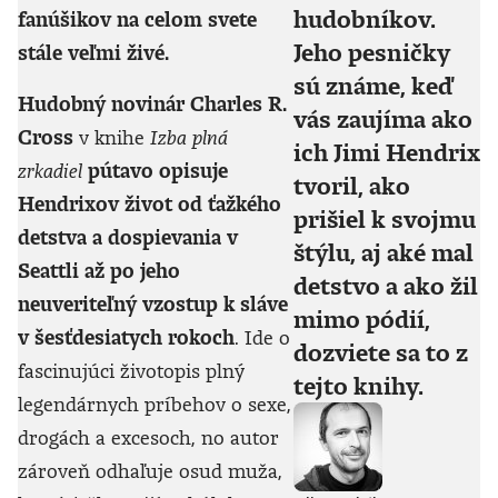
hudobníkov.
fanúšikov na celom svete
Jeho pesničky
stále veľmi živé.
sú známe, keď
Hudobný novinár Charles R.
vás zaujíma ako
Cross
v knihe
Izba plná
ich Jimi Hendrix
zrkadiel
pútavo opisuje
tvoril, ako
Hendrixov život od ťažkého
prišiel k svojmu
detstva a dospievania v
štýlu, aj aké mal
Seattli až po jeho
detstvo a ako žil
neuveriteľný vzostup k sláve
mimo pódií,
v šesťdesiatych rokoch
. Ide o
dozviete sa to z
fascinujúci životopis plný
tejto knihy.
legendárnych príbehov o sexe,
drogách a excesoch, no autor
zároveň odhaľuje osud muža,