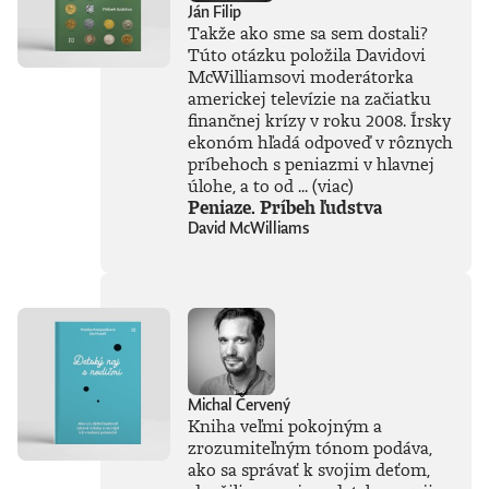
Ján Filip
vlna záujmu o AI,
Takže ako sme sa sem dostali?
no zároveň
Túto otázku položila Davidovi
zavládol zmätok.
McWilliamsovi moderátorka
Čo vlastne umelá
inteligencia dokáže
americkej televízie na začiatku
a kde sú jej limity?
finančnej krízy v roku 2008. Írsky
Čo nás ešte len
ekonóm hľadá odpoveď v rôznych
čaká? Je pre ľudstvo
príbehoch s peniazmi v hlavnej
spásou alebo
úlohe, a to od ...
(viac)
najväčšou
Peniaze. Príbeh ľudstva
existenčnou
David McWilliams
hrozbou? Susskind
sa nevyhýba ani
pálčivým otázkam
o regulácii a
morálnych
hraniciach, ktoré by
sme pri jej
používaní mali
jasne stanoviť.V
Michal Červený
knihe Ako
Kniha veľmi pokojným a
premýšľať o umelej
zrozumiteľným tónom podáva,
inteligencii autor
ako sa správať k svojim deťom,
čerpá zo svojich
bohatých