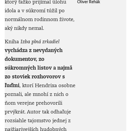
ktorý ťažko prijímal úlohu
Oliver Rehák
idola a v súkromí túžil po
normálnom rodinnom živote,
aký nikdy nemal.
Kniha
Izba plná zrkadiel
vychádza z nevydaných
dokumentov, zo
súkromných listov a najmä
zo stoviek rozhovorov s
ľuďmi
, ktorí Hendrixa osobne
poznali, ale mnohí z nich o
ňom verejne prehovorili
prvýkrát. Autor tak odhaľuje
rozsiahle tajomstvo jednej z
najžiarivejších hudobných