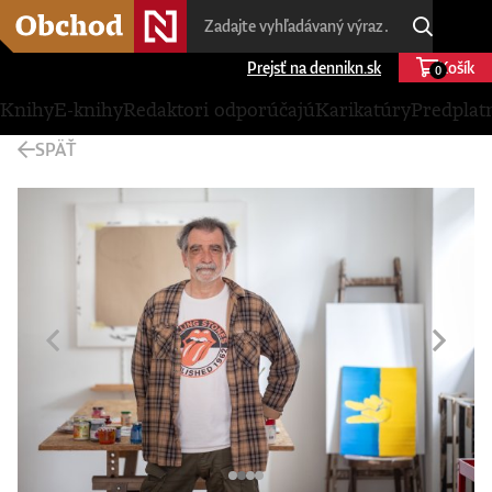
Prejsť na dennikn.sk
Košík
0
Knihy
E-knihy
Redaktori odporúčajú
Karikatúry
Predplat
SPÄŤ