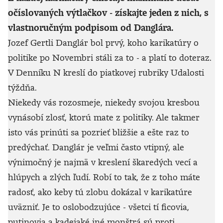
očíslovaných výtlačkov - získajte jeden z nich, s
vlastnoručným podpisom od Danglára.
Jozef Gertli Danglár bol prvý, koho karikatúry o
politike po Novembri stáli za to - a platí to doteraz.
V Denníku N kreslí do piatkovej rubriky Udalosti
týždňa.
Niekedy vás rozosmeje, niekedy svojou kresbou
vynásobí zlosť, ktorú mate z politiky. Ale takmer
isto vás prinúti sa pozrieť bližšie a ešte raz to
predýchať. Danglár je veľmi často vtipný, ale
výnimočný je najmä v kreslení škaredých vecí a
hlúpych a zlých ľudí. Robí to tak, že z toho máte
radosť, ako keby tú zlobu dokázal v karikatúre
uväzniť. Je to oslobodzujúce - všetci tí ficovia,
putinovia a kadejaké iné monštrá sú proti