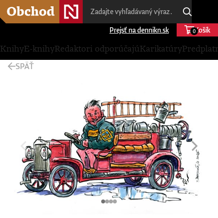
Prejsť na dennikn.sk
Košík
0
Knihy
E-knihy
Redaktori odporúčajú
Karikatúry
Predplat
SPÄŤ