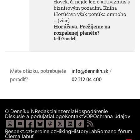
človek, či nejde len o aktivizmus s
biznisovým pozadím. Kniha
Horúčava však ponúka omnoho
...
(viac)
Horúčava. Prežijeme na
rozpálenej planéte?
Jeff Goodell
Máte otázku, potrebujete
info@dennikn.sk
/
poradiť?
02 212 04 400
O Denníku N
Redakcia
Inzercia
Hospodárenie
Diskusie a podujatia
Logo
Kontakt
VOP
Ochrana údajov
Respekt.cz
Heroine.cz
Hiking
HistoryLab
Romano fórum
Čierna labuť