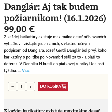
Danglár: Aj tak budem
požiarnikom! (16.1.2026)
99,00 €
Z každej karikatúry existuje maximálne desať očíslovaných
výtlačkov - získajte jeden z nich, s vlastnoručným
podpisom od Danglára. Jozef Gertli Danglár bol prvý, koho
karikatúry o politike po Novembri stáli za to - a platí to
doteraz. V Denníku N kreslí do piatkovej rubriky Udalosti
týždňa. ...
Viac
DO KOŠÍKA
−
+
Z každej karikatúry existuje maximálne desať