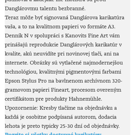
Danglárovmu talentu bezbranné.
Teraz môže byť signovaná Danglárova karikatúra
vaša, a to na kvalitnom papieri vo formáte A3.
Denník N v spolupráci s Kanovits Fine Art vám
prinášajú reprodukcie Danglárových karikatúr v
kvalite, akú neuvidíte pri novinovej tlači, ani na
internete. Obrázky sú vytlačené najmodernejšou
technológiou, kvalitnými pigmentovými farbami
Epson Stylus Pro na bavlnenom archívnom 320-
gramovom papieri Fineart, procesom overeným
certifikátom pre produkty Hahnemühle.
Upozornenie: Kresby tlačíme na objednávku a
každá je osobitne podpísaná autorom, dodacia
lehota je preto typicky 25-30 dní od objednávky.
Pozrite si všetky dostupné karikatúry