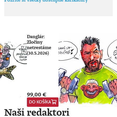
Danglár:
Zločiny
netrestáme
(30.5.2026)
99,00 €
DO KOŠÍKA
Naši redaktori