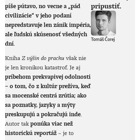
pripustiť.
píše pútavo, no vecne a „pád
civilizácie“ v jeho podaní
nepredstavuje len zánik impéria,
ale ľudskú skúsenosť všedných
Tomáš Čorej
dní
.
Kniha
Z výšin do prachu
však nie
je len kronikou katastrof. Je aj
príbehom prekvapivej odolnosti
– o tom, čo z kultúr prežíva, keď
sa mocenské centrá zrútia; ako
sa poznatky, jazyky a mýty
preskupujú a pokračujú inde
.
Autor tak
ponúka viac než
historickú reportáž
– je to