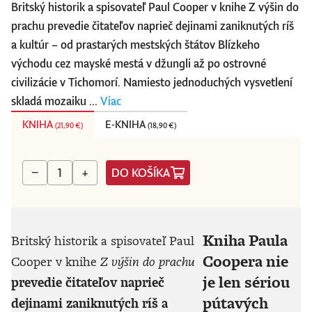
Britský historik a spisovateľ Paul Cooper v knihe Z výšin do
prachu prevedie čitateľov naprieč dejinami zaniknutých ríš
a kultúr – od prastarých mestských štátov Blízkeho
východu cez mayské mestá v džungli až po ostrovné
civilizácie v Tichomorí. Namiesto jednoduchých vysvetlení
skladá mozaiku ...
Viac
KNIHA
E-KNIHA
(
21,90 €
)
(
18,90 €
)
DO KOŠÍKA
−
+
Kniha Paula
Britský historik a spisovateľ Paul
Coopera nie
Cooper v knihe
Z výšin do prachu
je len sériou
prevedie čitateľov naprieč
pútavých
dejinami zaniknutých ríš a