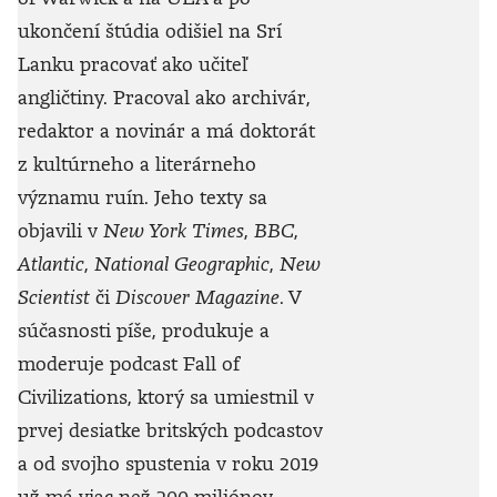
ukončení štúdia odišiel na Srí
Lanku pracovať ako učiteľ
angličtiny. Pracoval ako archivár,
redaktor a novinár a má doktorát
z kultúrneho a literárneho
významu ruín. Jeho texty sa
objavili v
New York Times
,
BBC
,
Atlantic
,
National Geographic
,
New
Scientist
či
Discover Magazine
. V
súčasnosti píše, produkuje a
moderuje podcast Fall of
Civilizations, ktorý sa umiestnil v
prvej desiatke britských podcastov
a od svojho spustenia v roku 2019
už má viac než 200 miliónov