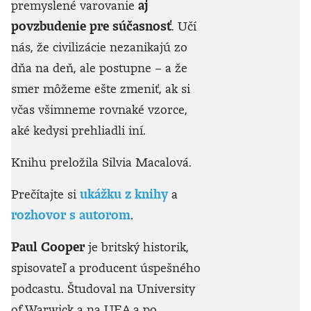
premyslené varovanie
aj
povzbudenie pre súčasnosť
. Učí
nás, že civilizácie nezanikajú zo
dňa na deň, ale postupne – a že
smer môžeme ešte zmeniť, ak si
včas všimneme rovnaké vzorce,
aké kedysi prehliadli iní.
Knihu preložila Silvia Macalová.
Prečítajte si
ukážku z knihy
a
rozhovor s autorom
.
Paul Cooper
je britský historik,
spisovateľ a producent úspešného
podcastu. Študoval na University
of Warwick a na UEA a po