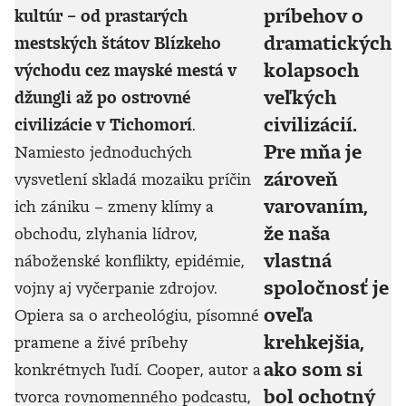
príbehov o
kultúr – od prastarých
dramatických
mestských štátov Blízkeho
kolapsoch
východu cez mayské mestá v
veľkých
džungli až po ostrovné
civilizácií.
civilizácie v Tichomorí
.
Pre mňa je
Namiesto jednoduchých
zároveň
vysvetlení skladá mozaiku príčin
varovaním,
ich zániku – zmeny klímy a
že naša
obchodu, zlyhania lídrov,
vlastná
náboženské konflikty, epidémie,
spoločnosť je
vojny aj vyčerpanie zdrojov.
oveľa
Opiera sa o archeológiu, písomné
krehkejšia,
pramene a živé príbehy
ako som si
konkrétnych ľudí. Cooper, autor a
bol ochotný
tvorca rovnomenného podcastu,