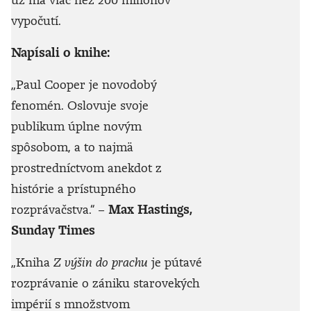
vypočutí.
Napísali o knihe:
„Paul Cooper je novodobý
fenomén. Oslovuje svoje
publikum úplne novým
spôsobom, a to najmä
prostredníctvom anekdot z
histórie a prístupného
rozprávačstva.“
–
Max Hastings,
Sunday Times
„Kniha
Z výšin do prachu
je pútavé
rozprávanie o zániku starovekých
impérií s množstvom