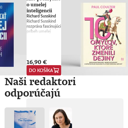
o umelej
inteligencii
Richard Susskind
Richard Susskind
rozpráva fascinujúci
príbeh umelej
inteligencie a
prináša stručného
sprievodcu, ktorý
nás núti
prehodnotiť
16,90 €
všetko, čo sme si o
nej doteraz mysleli.
DO KOŠÍKA
Vyvádza umelú
Naši redaktori
inteligenciu z prísne
strážených
počítačových
odporúčajú
laboratórií
technologických
gigantov priamo do
nášho
každodenného
života. Od príchodu
systému ChatGPT