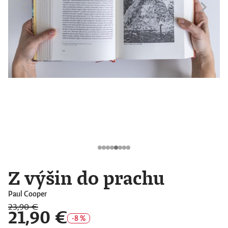
Z výšin do prachu
Paul Cooper
23,90 €
21,90 €
-8 %