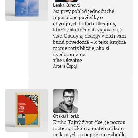
zaplavila verejnosť
Lenka Kunová
vlna záujmu o AI,
Na prvý pohľad jednoduché
no zároveň
reportážne poviedky o
zavládol zmätok.
obyčajných ľuďoch Ukrajiny,
Čo vlastne umelá
inteligencia dokáže
ktoré v skutočnosti vypovedajú
a kde sú jej limity?
viac. Osudy aj dialógy v nich vám
Čo nás ešte len
budú povedomé – k tejto krajine
čaká? Je pre ľudstvo
máme totiž bližšie, ako si
spásou alebo
uvedomujeme.
najväčšou
The Ukraine
existenčnou
Artem Čapaj
hrozbou? Susskind
sa nevyhýba ani
pálčivým otázkam
o regulácii a
morálnych
hraniciach, ktoré by
sme pri jej
používaní mali
jasne stanoviť.V
Otakar Horák
knihe Ako
Kniha Tajný život čísel je poctou
premýšľať o umelej
matematičkám a matematikom,
inteligencii autor
na ktorých sa neprávom zabudlo,
čerpá zo svojich