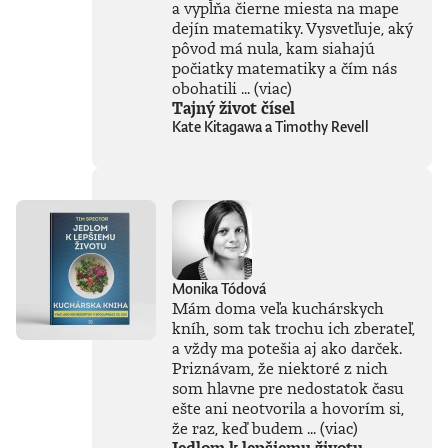
bohatých
a vypĺňa čierne miesta na mape
skúseností, keďže
dejín matematiky. Vysvetľuje, aký
tejto téme sa
pôvod má nula, kam siahajú
venuje už od
počiatky matematiky a čím nás
začiatku 80. rokov.
obohatili ...
(viac)
Vyváženie prínosov
Tajný život čísel
a hrozieb AI
Kate Kitagawa a Timothy Revell
považuje za
kľúčovú výzvu našej
doby. Jeho pohľady
sú často
nekonvenčné –
ChatGPT a
generatívnu AI
vníma len ako
najnovšiu kapitolu
Monika Tódová
v dlhom príbehu a
Mám doma veľa kuchárskych
tvrdí, že sme stále
kníh, som tak trochu ich zberateľ,
iba na začiatku
a vždy ma potešia aj ako darček.
skutočného
technického
Priznávam, že niektoré z nich
rozmachu.
som hlavne pre nedostatok času
Naznačuje, že
ešte ani neotvorila a hovorím si,
technológie, ktoré
že raz, keď budem ...
(viac)
ešte neboli ani