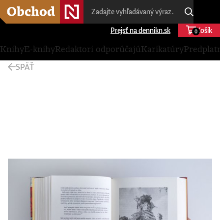
Prejsť na dennikn.sk
Košík
0
Knihy
E-knihy
Redaktori odporúčajú
Karikatúry
Predplat
SPÄŤ