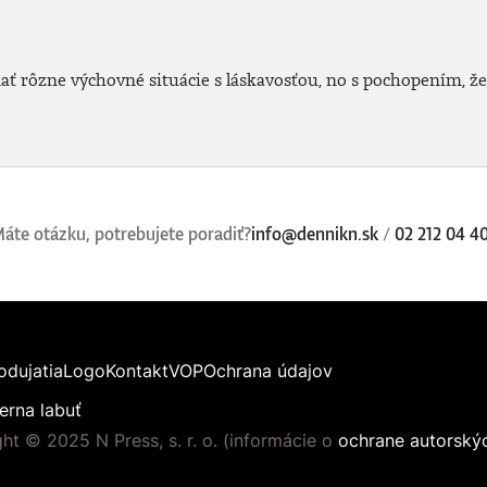
ť rôzne výchovné situácie s láskavosťou, no s pochopením, že
áte otázku, potrebujete poradiť?
info@dennikn.sk
/
02 212 04 4
odujatia
Logo
Kontakt
VOP
Ochrana údajov
erna labuť
ht © 2025 N Press, s. r. o. (informácie o
ochrane autorský