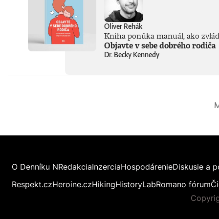
Oliver Rehák
Kniha ponúka manuál, ako zvláda
Objavte v sebe dobrého rodiča
Dr. Becky Kennedy
M
O Denníku N
Redakcia
Inzercia
Hospodárenie
Diskusie a p
Respekt.cz
Heroine.cz
Hiking
HistoryLab
Romano fórum
Či
Copyrig