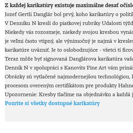
Z každej karikatúry existuje maximálne desať očís
Jozef Gertli Danglár bol prvý, koho karikatúry o politi
V Denníku N kreslí do piatkovej rubriky Udalosti týž
Niekedy vás rozosmeje, niekedy svojou kresbou vynásobí
je veľmi často vtipný, ale výnimočný je najmä v kresle
karikatúre uväzniť. Je to oslobodzujúce - všetci tí f
Teraz môže byť signovaná Danglárova karikatúra vaša,
Denník N v spolupráci s Kanovits Fine Art vám prináša
Obrázky sú vytlačené najmodernejšou technológiou,
procesom overeným certifikátom pre produkty Hahn
Upozornenie: Kresby tlačíme na objednávku a každá je
Pozrite si všetky dostupné karikatúry