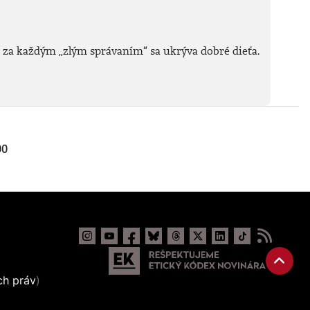
 za každým „zlým správaním“ sa ukrýva dobré dieťa.
00
ch práv
)