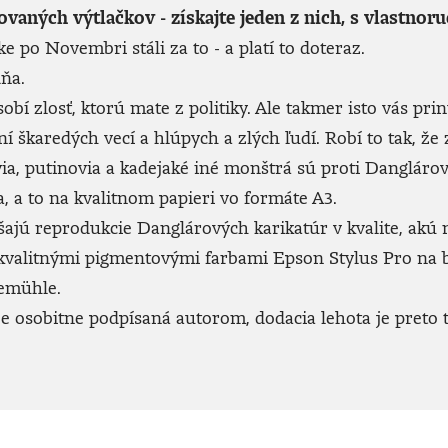
lovaných výtlačkov - získajte jeden z nich, s vlastn
ke po Novembri stáli za to - a platí to doteraz.
dňa.
 zlosť, ktorú mate z politiky. Ale takmer isto vás prinú
ní škaredých vecí a hlúpych a zlých ľudí. Robí to tak, že
icovia, putinovia a kadejaké iné monštrá sú proti Danglá
 a to na kvalitnom papieri vo formáte A3.
jú reprodukcie Danglárových karikatúr v kvalite, akú neu
 kvalitnými pigmentovými farbami Epson Stylus Pro na
emühle.
 osobitne podpísaná autorom, dodacia lehota je preto t