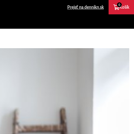
0
Prejsť na dennikn.sk
Košík