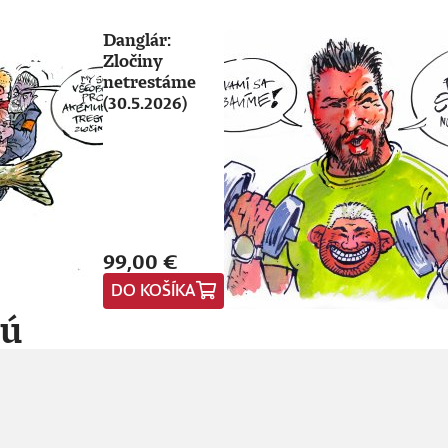
Danglár:
Zločiny
netrestáme
(30.5.2026)
99,00 €
DO KOŠÍKA
jú