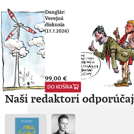
Danglár:
Verejná
diskusia
(17.7.2026)
99,00 €
DO KOŠÍKA
Naši redaktori odporúča