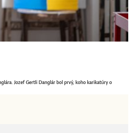
lára. Jozef Gertli Danglár bol prvý, koho karikatúry o