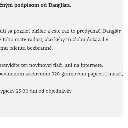
oručným podpisom od Danglára.
ti sa pozrieť bližšie a ešte raz to predýchať. Danglár
 z toho máte radosť, ako keby tú zlobu dokázal v
rovmu talentu bezbranné.
vidíte pri novinovej tlači, ani na internete.
 bavlnenom archívnom 320-gramovom papieri Fineart,
ypicky 25-30 dní od objednávky.