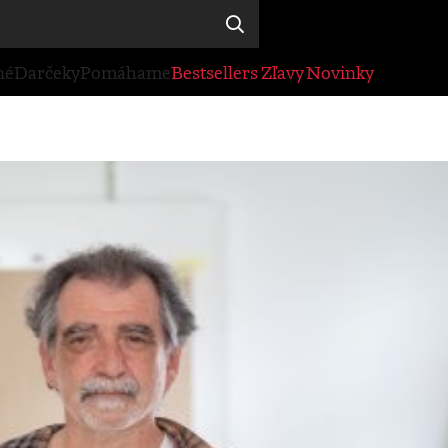
né
Darčeky
Pomáhame
Bestsellers
Zľavy
Novinky