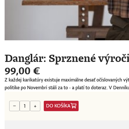
Danglár: Sprznené výročie
99,00 €
Z každej karikatúry existuje maximálne desať očíslovaných výt
politike po Novembri stáli za to - a platí to doteraz. V Denníku
DO KOŠÍKA
−
+