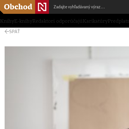
Knihy
E-knihy
Redaktori odporúčajú
Karikatúry
Predplat
SPÄŤ