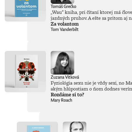
Tomáš Grečko
„Wau“ kniha, pri čítaní ktorej má člov
jazdných pruhov. A ešte sa pritom aj 
Za volantom
Tom Vanderbilt
Zuzana Vitková
Fyziológia sexu nie je vždy sexi, no 
akým hlúpostiam o ňom dodnes verím
Rozdáme si to?
Mary Roach