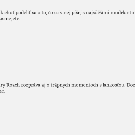
ek chuť podeliť sa o to, čo sa v nej píše, s najväčšími mudrlan
nasmejete.
Mary Roach rozpráva aj o trápnych momentoch s ľahkosťou. Dozvi
e.