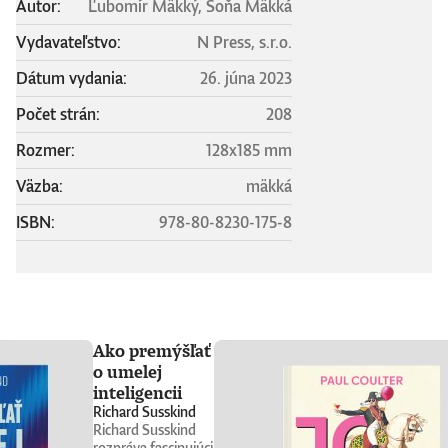
Autor:
Ľubomír Mäkký, Soňa Mäkká
Vydavateľstvo:
N Press, s.r.o.
Dátum vydania:
26. júna 2023
Počet strán:
208
Rozmer:
128x185 mm
Väzba:
mäkká
ISBN:
978-80-8230-175-8
Ako premýšľať
o umelej
inteligencii
Richard Susskind
Richard Susskind
rozpráva fascinujúci