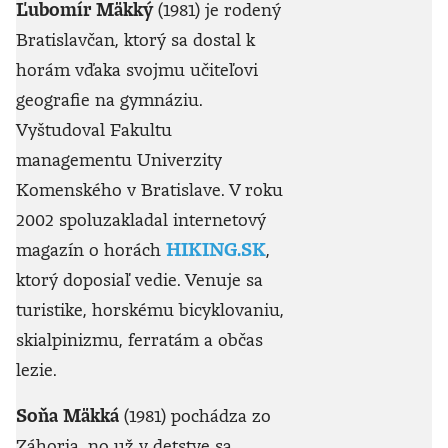
Ľubomír Mäkký
(1981) je rodený
Bratislavčan, ktorý sa dostal k
horám vďaka svojmu učiteľovi
geografie na gymnáziu.
Vyštudoval Fakultu
managementu Univerzity
Komenského v Bratislave. V roku
2002 spoluzakladal internetový
magazín o horách
HIKING.SK
,
ktorý doposiaľ vedie. Venuje sa
turistike, horskému bicyklovaniu,
skialpinizmu, ferratám a občas
lezie.
Soňa Mäkká
(1981) pochádza zo
Záhoria, no už v detstve sa