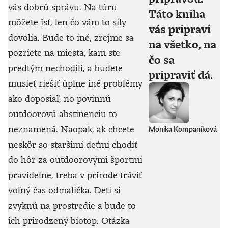
vás dobrú správu. Na túru
Táto kniha
môžete ísť, len čo vám to sily
vás pripraví
dovolia. Bude to iné, zrejme sa
na všetko, na
pozriete na miesta, kam ste
čo sa
predtým nechodili, a budete
pripraviť dá.
musieť riešiť úplne iné problémy
ako doposiaľ, no povinnú
outdoorovú abstinenciu to
neznamená. Naopak, ak chcete
Monika Kompaníková
neskôr so staršími deťmi chodiť
do hôr za outdoorovými športmi
pravidelne, treba v prírode tráviť
voľný čas odmalička. Deti si
zvyknú na prostredie a bude to
ich prirodzený biotop. Otázka