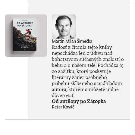
Vyváženie prínosov
a hrozieb AI
považuje za
kľúčovú výzvu našej
doby. Jeho pohľady
sú často
nekonvenčné –
ChatGPT a
Martin Milan Šimečka
generatívnu AI
Radosť z čítania tejto knihy
vníma len ako
nepochádza len z údivu nad
najnovšiu kapitolu
bohatstvom súčasných znalostí o
v dlhom príbehu a
behu a o našom tele. Pochádza aj
tvrdí, že sme stále
zo zážitku, ktorý poskytuje
iba na začiatku
literárny žáner osobného
skutočného
technického
príbehu skĺbeného s nadhľadom
rozmachu.
autora, ktorému môžete úplne
Naznačuje, že
dôverovať.
technológie, ktoré
Od antilopy po Zátopka
ešte neboli ani
Peter Kováč
vynájdené,
ovplyvnia naše
životy v 30. rokoch
tohto storočia
oveľa zásadnejšie