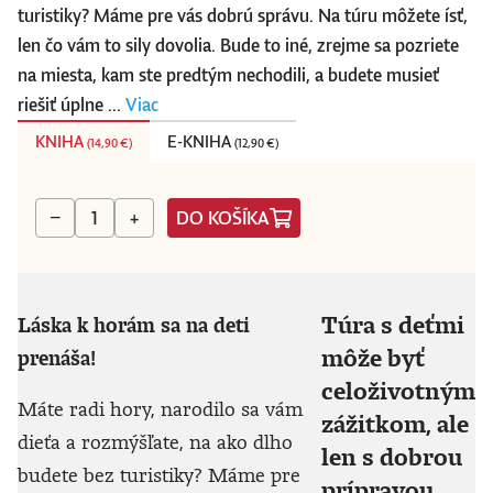
turistiky? Máme pre vás dobrú správu. Na túru môžete ísť,
len čo vám to sily dovolia. Bude to iné, zrejme sa pozriete
na miesta, kam ste predtým nechodili, a budete musieť
riešiť úplne ...
Viac
KNIHA
E-KNIHA
(
14,90 €
)
(
12,90 €
)
DO KOŠÍKA
−
+
Túra s deťmi
Láska k horám sa na deti
môže byť
prenáša!
celoživotným
Máte radi hory, narodilo sa vám
zážitkom, ale
dieťa a rozmýšľate, na ako dlho
len s dobrou
budete bez turistiky? Máme pre
prípravou.