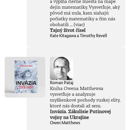
inteligencia dokáže
a vypĺňa čierne miesta na mape
a kde sú jej limity?
dejín matematiky. Vysvetľuje, aký
Čo nás ešte len
pôvod má nula, kam siahajú
čaká? Je pre ľudstvo
počiatky matematiky a čím nás
spásou alebo
obohatili ...
(viac)
najväčšou
Tajný život čísel
existenčnou
Kate Kitagawa a Timothy Revell
hrozbou? Susskind
sa nevyhýba ani
pálčivým otázkam
o regulácii a
morálnych
hraniciach, ktoré by
sme pri jej
používaní mali
jasne stanoviť.V
Roman Pataj
knihe Ako
Kniha Owena Matthewsa
premýšľať o umelej
vysvetľuje a analyzuje
inteligencii autor
myšlienkové pochody ruskej elity,
čerpá zo svojich
bohatých
ktoré nás dostali až sem.
skúseností, keďže
Invázia. Zákulisie Putinovej
tejto téme sa
vojny na Ukrajine
venuje už od
Owen Matthews
začiatku 80. rokov.