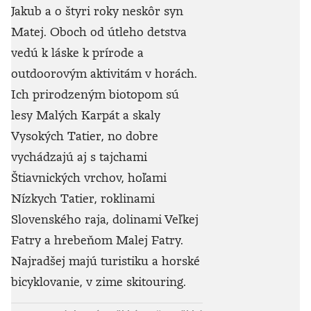
Jakub a o štyri roky neskôr syn
Matej. Oboch od útleho detstva
vedú k láske k prírode a
outdoorovým aktivitám v horách.
Ich prirodzeným biotopom sú
lesy Malých Karpát a skaly
Vysokých Tatier, no dobre
vychádzajú aj s tajchami
Štiavnických vrchov, hoľami
Nízkych Tatier, roklinami
Slovenského raja, dolinami Veľkej
Fatry a hrebeňom Malej Fatry.
Najradšej majú turistiku a horské
bicyklovanie, v zime skitouring.