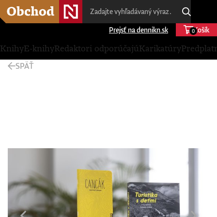
Prejsť na dennikn.sk
Košík
0
Knihy
E-knihy
Redaktori odporúčajú
Karikatúry
Predplat
SPÄŤ