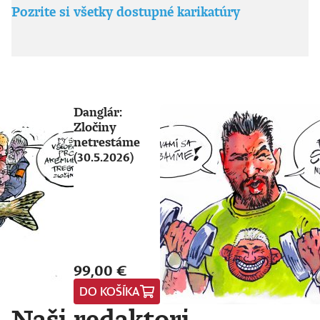
Pozrite si všetky dostupné karikatúry
Danglár:
Zločiny
netrestáme
(30.5.2026)
99,00 €
DO KOŠÍKA
Naši redaktori