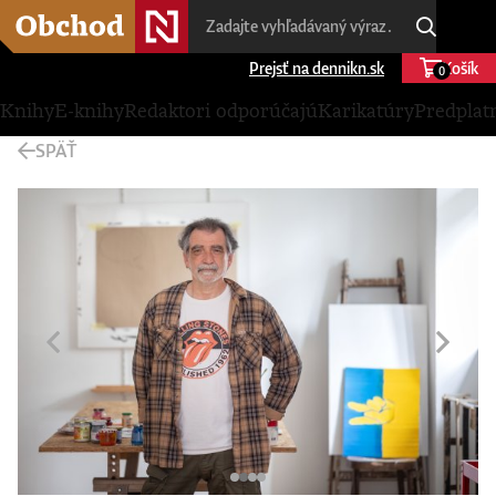
Prejsť na dennikn.sk
Košík
0
Knihy
E-knihy
Redaktori odporúčajú
Karikatúry
Predplat
SPÄŤ