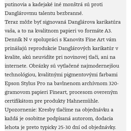
putinovia a kadejaké iné monštrá sú proti
Danglárovmu talentu bezbranné.
Teraz môže byť signovaná Danglárova karikatúra
vaša, a to na kvalitnom papieri vo formáte A3.
Denník N v spolupráci s Kanovits Fine Art vám
prinášajú reprodukcie Danglárových karikatúr v
kvalite, akú neuvidíte pri novinovej tlači, ani na
internete. Obrázky sú vytlačené najmodernejšou
technológiou, kvalitnými pigmentovými farbami
Epson Stylus Pro na bavlnenom archívnom 320-
gramovom papieri Fineart, procesom overeným
certifikátom pre produkty Hahnemühle.
Upozornenie: Kresby tlačíme na objednávku a
každá je osobitne podpísaná autorom, dodacia
lehota je preto typicky 25-30 dní od objednávky.