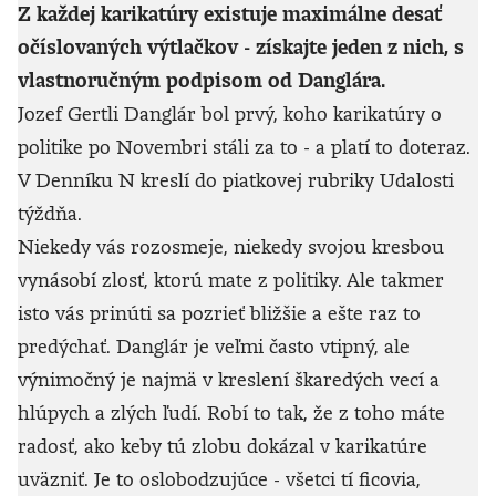
Z každej karikatúry existuje maximálne desať
očíslovaných výtlačkov - získajte jeden z nich, s
vlastnoručným podpisom od Danglára.
Jozef Gertli Danglár bol prvý, koho karikatúry o
politike po Novembri stáli za to - a platí to doteraz.
V Denníku N kreslí do piatkovej rubriky Udalosti
týždňa.
Niekedy vás rozosmeje, niekedy svojou kresbou
vynásobí zlosť, ktorú mate z politiky. Ale takmer
isto vás prinúti sa pozrieť bližšie a ešte raz to
predýchať. Danglár je veľmi často vtipný, ale
výnimočný je najmä v kreslení škaredých vecí a
hlúpych a zlých ľudí. Robí to tak, že z toho máte
radosť, ako keby tú zlobu dokázal v karikatúre
uväzniť. Je to oslobodzujúce - všetci tí ficovia,