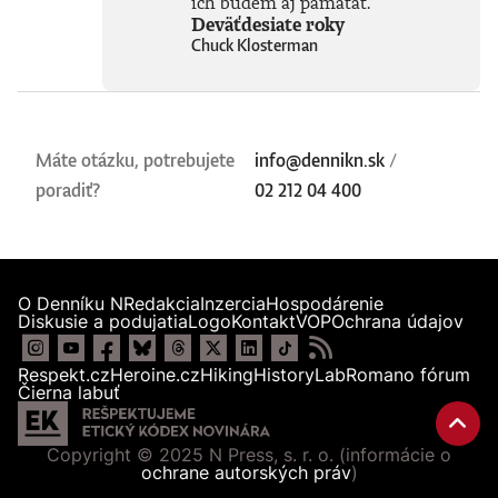
ich budem aj pamätať.
Deväťdesiate roky
Chuck Klosterman
Máte otázku, potrebujete
info@dennikn.sk
/
poradiť?
02 212 04 400
O Denníku N
Redakcia
Inzercia
Hospodárenie
Diskusie a podujatia
Logo
Kontakt
VOP
Ochrana údajov
Respekt.cz
Heroine.cz
Hiking
HistoryLab
Romano fórum
Čierna labuť
Copyright © 2025 N Press, s. r. o. (informácie o
ochrane autorských práv
)