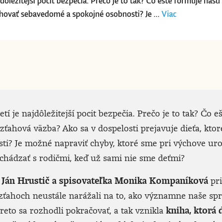
ajdôležitejší pocit bezpečia. Prečo je to tak? Čo ešte formuje n
ychovať sebavedomé a spokojné osobnosti? Je ...
Viac
tí je najdôležitejší pocit bezpečia. Prečo je to tak? Čo e
ťahová väzba? Ako sa v dospelosti prejavuje dieťa, ktor
i? Je možné napraviť chyby, ktoré sme pri výchove urob
vychádzať s rodičmi, keď už sami nie sme deťmi?
 Ján Hrustič a spisovateľka Monika Kompaníková
pri
zťahoch neustále narážali na to, ako významne naše spr
reto sa rozhodli pokračovať, a tak vznikla
kniha, ktorá 