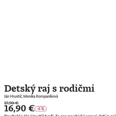
Detský raj s rodičmi
Ján Hrustič, Monika Kompaníková
17,90 €
16,90 €
-6 %