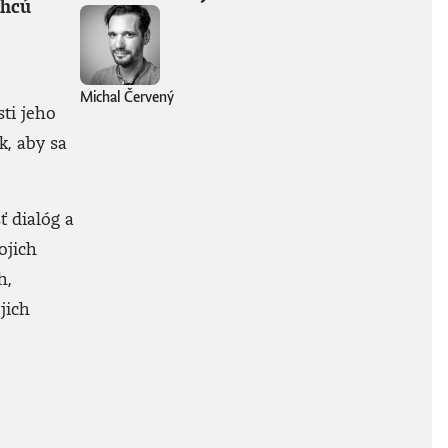
chcú
Michal Červený
ti jeho
k, aby sa
ť dialóg a
ojich
h,
jich