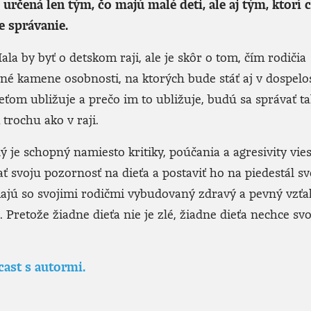
 určená len tým, čo majú malé deti, ale aj tým, ktorí 
e správanie.
a by byť o detskom raji, ale je skôr o tom, čím rodičia
é kamene osobnosti, na ktorých bude stáť aj v dospelos
eťom ubližuje a prečo im to ubližuje, budú sa správať ta
 trochu ako v raji.
ý je schopný namiesto kritiky, poúčania a agresivity vies
 svoju pozornosť na dieťa a postaviť ho na piedestál sv
 majú so svojimi rodičmi vybudovaný zdravý a pevný vzťa
. Pretože žiadne dieťa nie je zlé, žiadne dieťa nechce svo
ast s autormi.