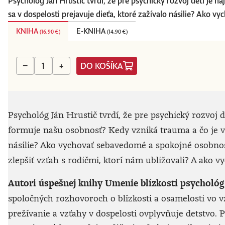
Psychológ Ján Hrustič tvrdí, že pre psychický rozvoj detí je n
sa v dospelosti prejavuje dieťa, ktoré zažívalo násilie? Ako v
KNIHA
E-KNIHA
(
16,90 €
)
(
14,90 €
)
DO KOŠÍKA
−
+
Psychológ Ján Hrustič tvrdí, že pre psychický rozvoj de
formuje našu osobnosť? Kedy vzniká trauma a čo je vz
násilie? Ako vychovať sebavedomé a spokojné osobnost
zlepšiť vzťah s rodičmi, ktorí nám ubližovali? A ako 
Autori úspešnej knihy
Umenie blízkosti
psychológ
spoločných rozhovoroch o blízkosti a osamelosti vo v
prežívanie a vzťahy v dospelosti ovplyvňuje detstvo. P