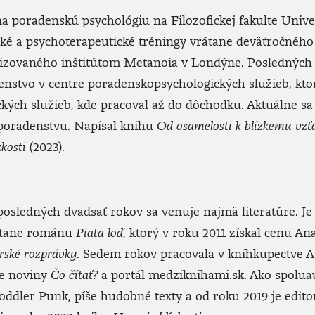
 na poradenskú psychológiu na Filozofickej fakulte Unive
é a psychoterapeutické tréningy vrátane deväťročného
nizovaného inštitútom Metanoia v Londýne. Posledných
nstvo v centre poradensko­psychologických služieb, ktor
́ch služieb, kde pracoval až do dôchodku. Aktuálne sa e
poradenstvu. Napísal knihu
Od osamelosti k blízkemu vzť
kosti
(2023).
posledných dvadsať rokov sa venuje najmä literatúre. J
rátane románu
Piata loď
, ktorý v roku 2011 získal cenu Ana
ké rozprávky
. Sedem rokov pracovala v kníhkupectve 
rne noviny
Čo čítať?
a portál
medziknihami.sk
. Ako spolua
oddler Punk, píše hudobné texty a od roku 2019 je edit