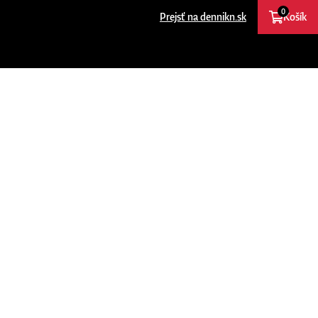
0
Prejsť na dennikn.sk
Košík