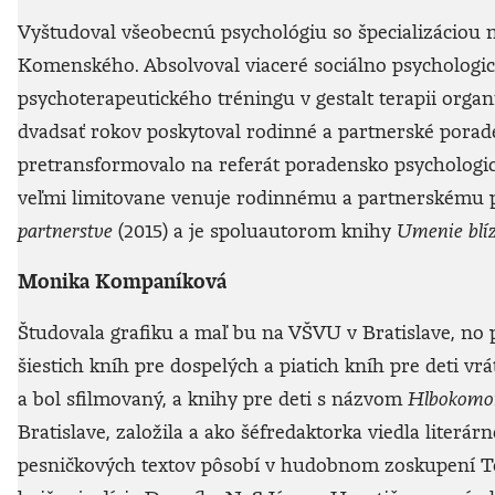
Vyštudoval všeobecnú psychológiu so špecializáciou
Komenského. Absolvoval viaceré sociálno­ ­psychologick
psychoterapeutického tréningu v gestalt terapii orga
dvadsať rokov poskytoval rodinné a partnerské porade
pretransformovalo na referát poradensko­ ­psychologicky
veľmi limitovane venuje rodinnému a partnerskému 
partnerstve
(2015) a je spoluautorom knihy
Umenie blíz
Monika Kompaníková
Študovala grafiku a maľ bu na VŠVU v Bratislave, no 
šiestich kníh pre dospelých a piatich kníh pre deti v
a bol sfilmovaný, a knihy pre deti s názvom
Hlbokomors
Bratislave, založila a ako šéfredaktorka viedla literá
pesničkových textov pôsobí v hudobnom zoskupení T