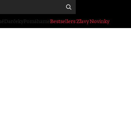
né
Darčeky
Pomáhame
Bestsellers
Zľavy
Novinky