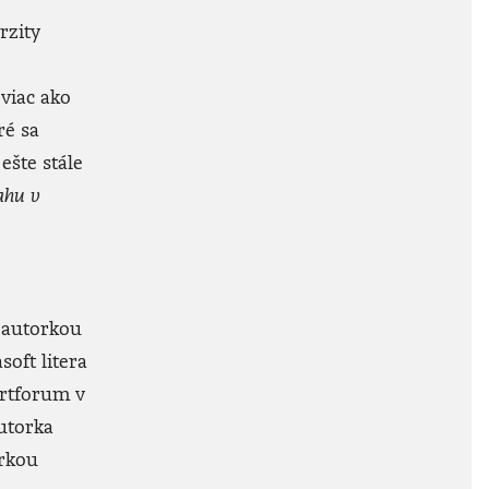
rzity
 viac ako
é sa
šte stále
ahu v
e autorkou
soft litera
Artforum v
utorka
orkou