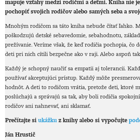
mapuje vzťahy medzi rodičmi a deťmi.
Kniha nie je
pochopiť svojich rodičov alebo samých seba a svoj
Mnohým rodičom sa táto kniha nebude čítať ľahko. Mal
poškodzujú detské sebavedomie, sebahodnotu, základn
prežívanie. Veríme však, že keď rodičia pochopia, čo d
deti pri nich cítili bezpečne ako v raji. Alebo aspoň tak
Každý je schopný naučiť sa empatii aj tolerancii. Každ
používať akceptujúci prístup. Každý môže presmerovať
hodnôt. A deti to rodičom vrátia, pretože deti, ktoré
poslúchajú a správajú sa tak, aby boli rodičia spokojní
rodičov ani nahnevať, ani sklamať.
Prečítajte si
ukážku
z knihy alebo si vypočujte
podc
Ján Hrustič