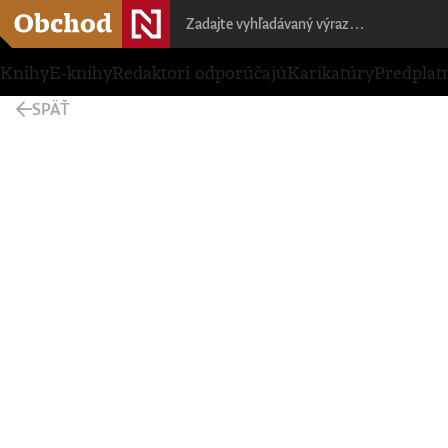
Knihy
E-knihy
Redaktori odporúčajú
Karikatúry
Predplat
SPÄŤ