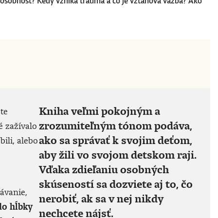
ašu osobnosť? Kedy vzniká trauma a čo je vzťahová väzba? Ako
Kniha veľmi pokojným a
šte
zrozumiteľným tónom podáva,
é zažívalo
ako sa správať k svojim deťom,
ili, alebo
aby žili vo svojom detskom raji.
Vďaka zdieľaniu osobných
skúseností sa dozviete aj to, čo
ávanie,
nerobiť, ak sa v nej nikdy
do hĺbky
nechcete nájsť.