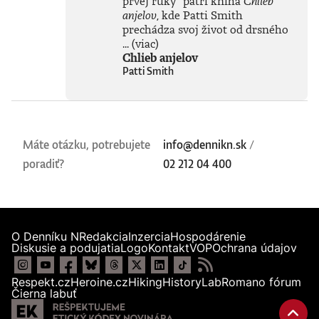
prvej ruky
“
patrí kniha
Chlieb
anjelov
, kde Patti Smith
prechádza svoj život od drsného
...
(viac)
Chlieb anjelov
Patti Smith
Máte otázku, potrebujete
info@dennikn.sk
/
poradiť?
02 212 04 400
O Denníku N
Redakcia
Inzercia
Hospodárenie
Diskusie a podujatia
Logo
Kontakt
VOP
Ochrana údajov
Respekt.cz
Heroine.cz
Hiking
HistoryLab
Romano fórum
Čierna labuť