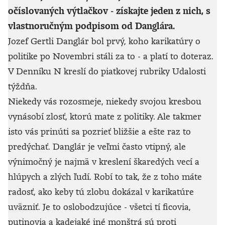
očíslovaných výtlačkov - získajte jeden z nich, s
vlastnoručným podpisom od Danglára.
Jozef Gertli Danglár bol prvý, koho karikatúry o
politike po Novembri stáli za to - a platí to doteraz.
V Denníku N kreslí do piatkovej rubriky Udalosti
týždňa.
Niekedy vás rozosmeje, niekedy svojou kresbou
vynásobí zlosť, ktorú mate z politiky. Ale takmer
isto vás prinúti sa pozrieť bližšie a ešte raz to
predýchať. Danglár je veľmi často vtipný, ale
výnimočný je najmä v kreslení škaredých vecí a
hlúpych a zlých ľudí. Robí to tak, že z toho máte
radosť, ako keby tú zlobu dokázal v karikatúre
uväzniť. Je to oslobodzujúce - všetci tí ficovia,
putinovia a kadejaké iné monštrá sú proti