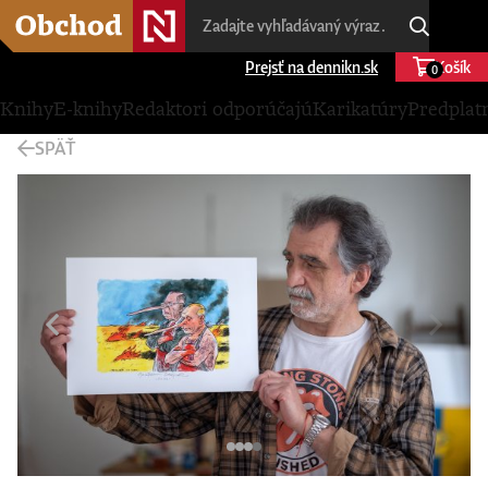
Prejsť na dennikn.sk
Košík
0
Knihy
E-knihy
Redaktori odporúčajú
Karikatúry
Predplat
SPÄŤ