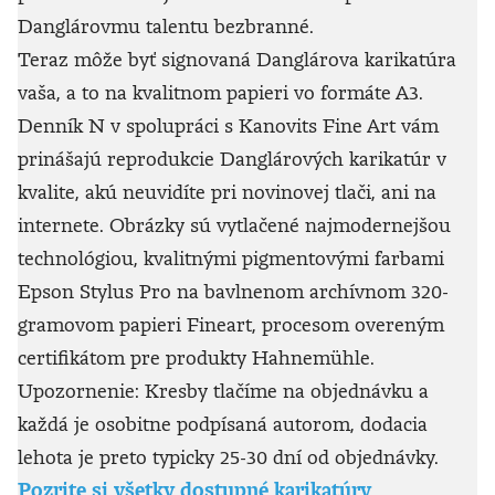
Danglárovmu talentu bezbranné.
Teraz môže byť signovaná Danglárova karikatúra
vaša, a to na kvalitnom papieri vo formáte A3.
Denník N v spolupráci s Kanovits Fine Art vám
prinášajú reprodukcie Danglárových karikatúr v
kvalite, akú neuvidíte pri novinovej tlači, ani na
internete. Obrázky sú vytlačené najmodernejšou
technológiou, kvalitnými pigmentovými farbami
Epson Stylus Pro na bavlnenom archívnom 320-
gramovom papieri Fineart, procesom overeným
certifikátom pre produkty Hahnemühle.
Upozornenie: Kresby tlačíme na objednávku a
každá je osobitne podpísaná autorom, dodacia
lehota je preto typicky 25-30 dní od objednávky.
Pozrite si všetky dostupné karikatúry