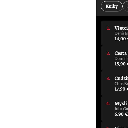
kancelár Oxfordskej univerzity„Jeden z najdôleži
Knihy
Alastair Campbell a Rory Stewart, podcast The Re
pomôže vám zorientovať sa v tejto téme, aj ke
napísal elegantného a zrozumiteľného sprievodcu
porozumieť budúcnosti.“ - Julie Maxton, predsed
Všetc
varovný signál, ktorého cieľom je čo najrýchlejš
mysliteľ, ktorý sa témou umelej inteligencie z
Denis B
sprievodcu premýšľaním o AI.“ - Tom Melham, pr
14,00
Cesta 
Dominik
15,90 
Cudzi
Chris B
17,90 
Mysli
Julia Ga
6,90 €