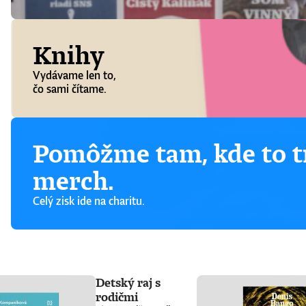
Knihy
Vydávame len to,
čo sami čítame.
Pomôžme tam, kde to tr
merch.
Celý zisk ide na charitu.
Detský raj s
rodičmi