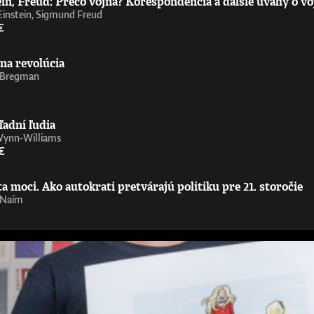
in, Freud: Prečo vojna? Korešpondencia a ďalšie úvahy o vo
Einstein, Sigmund Freud
€
na revolúcia
 Bregman
ľadní ľudia
Wynn-Williams
€
 moci. Ako autokrati pretvárajú politiku pre 21. storočie
 Naím