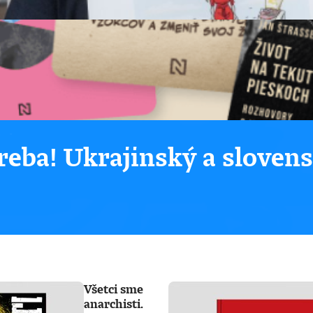
eba! Ukrajinský a sloven
Všetci sme
anarchisti.