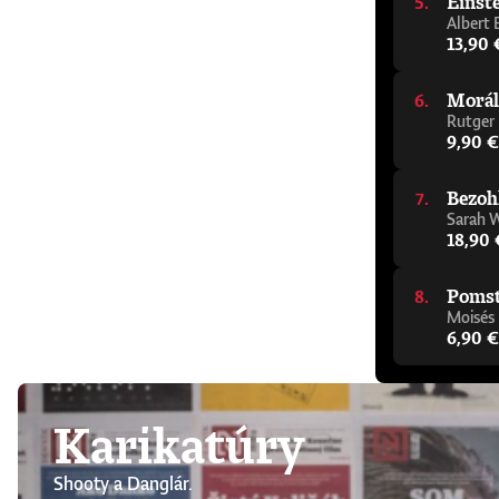
Einste
Albert 
13,90 
Morál
Rutger
9,90 €
Bezoh
Sarah 
18,90 
Pomsta
Moisés
6,90 €
Karikatúry
Shooty a Danglár.