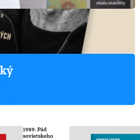
ský
1989. Pád
sovietskeho