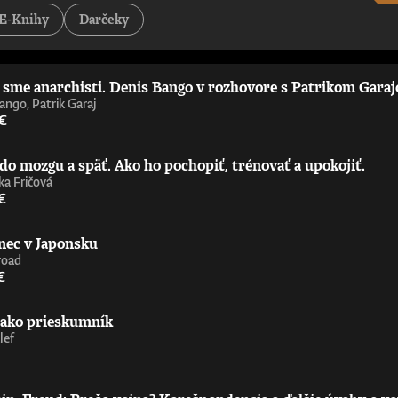
tejších a najzaujímavejších príspevkov k debate o umelej inteligencii – pov
E-Knihy
Darčeky
st Is Politics„Strhujúca kniha o umelej inteligencii od človeka, ktorý sa 
ď nemáte technické vzdelanie. Úprimne odporúčam.“ - Wendy Hall, profe
 príležitosťami, výzvami, nebezpečenstvami a benefitmi, ktoré prináša ume
níčka Ada Lovelace Institute„Richard Susskind je majster zrozumiteľného 
i sme anarchisti. Denis Bango v rozhovore s Patrikom Gara
ie upriamiť pozornosť na čoraz výkonnejšiu umelú inteligenciu zajtrajška. 
aoberá už celé desaťročia. Nemusíte súhlasiť s jeho závermi ani s metóda
ango, Patrik Garaj
ofesor informatiky, Oxfordská univerzita
 €
do mozgu a späť. Ako ho pochopiť, trénovať a upokojiť.
a Fričová
€
nec v Japonsku
road
€
 ako prieskumník
lef