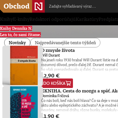
Knihy
E-knihy
Redaktori odporúčajú
Karikatúry
Predplat
Knihy Denníka N.
Len to, čo sami čítame.
Novinky
Najpredávanejšie tento týždeň
O zmysle života
Will Durant
Na jeseň roku 1930 hrabal Will Durant lístie n
rozumný dôvod, prečo ďalej žiť. Durant nemal č
ho však prenasledovalo aj ďalej. Durant sa preto
12,90 €
konkrétne oni sami nachádzajú zmysel, cieľ a na
1932. Keďže nemala žiadnu reklamu, tento malý k
DO KOŠÍKA
do rúk novej generácii čitateľov a čitateliek. Wi
univerzitní profesori, psychológovia, štátnici, v
EKNIHA. Cesta do mozgu a späť. Ako
spoločnú niť. Tá odhaľuje hlboké puto medzi ľuď
Dominika Fričová
americký spisovateľ, historik a filozof, ktorý z
Čo nás bolí, keď nás bolí hlava? Čo sa deje v 
Civilization), na ktorom vyše štyri desaťročia p
aktu alebo epileptického záchvatu? A je možné i
myšlienkach zrozumiteľným, ľudským a pútavým 
neuróny, nervové dráhy, rôzne bunky, molekuly 
zmysluplnejšieho života.
11,90 €
slovenská neurobiologička Dominika Fričová pri