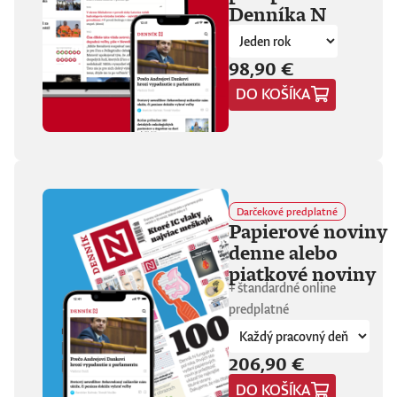
Denníka N
fanúšikovia aj
kritika dávajú palec
hore. Hrá pred
tisíckami ľudí na
98,90 €
festivaloch, vo
DO KOŠÍKA
vypredaných sálach
aj v malých
punkových
kluboch. 11
stretnutí, 25 hodín
materiálu. Dvaja
ľudia, ktorí sa
predtým nepoznali,
Darčekové predplatné
vedú intenzívny
Papierové noviny
dialóg o hudbe a
denne alebo
stave sveta. V
štrnástich
piatkové noviny
tematicky
+ štandardné online
zameraných
predplatné
kapitolách príde
okrem iného reč na
punk, trap,
206,90 €
rock’n’roll, Beatles,
Sex Pistols,
DO KOŠÍKA
Dostojevského,