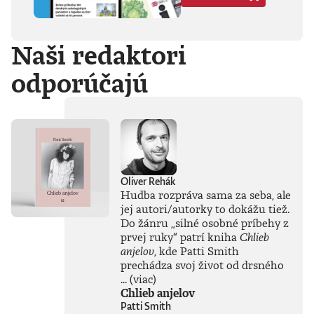
Hegela, Boha, GG
Allina, Biafru,
duchovno,
Naši redaktori
psychické diagnózy,
lásku, násilie,
odporúčajú
rómstvo, working
class, anarchizmus,
okultizmus,
socializmus,
fašizmus, revolúciu,
politickú
imagináciu, Garáže,
gitaru, klavír,
mamu, otca aj
Oliver Rehák
brata.Štyri
Hudba rozpráva sama za seba, ale
medzihry vo forme
jej autori/autorky to dokážu tiež.
posluchových
Do žánru
„
silné osobné príbehy z
jukeboxov testujú
prvej ruky
“
patrí kniha
Chlieb
Denisov hudobný
anjelov
, kde Patti Smith
rozhľad. Body
prechádza svoj život od drsného
pozbiera takmer za
všetko.Za rozhovor
...
(viac)
s Denisom Bangom
Chlieb anjelov
o Beatles, ktorý je
Patti Smith