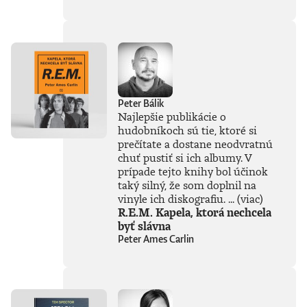
súčasťou
tejto knihy, získal
Patrik Garaj
Novinársku cenu.
Peter Bálik
Najlepšie publikácie o
hudobníkoch sú tie, ktoré si
prečítate a dostane neodvratnú
chuť pustiť si ich albumy. V
prípade tejto knihy bol účinok
taký silný, že som doplnil na
vinyle ich diskografiu. ...
(viac)
R.E.M. Kapela, ktorá nechcela
byť slávna
Peter Ames Carlin