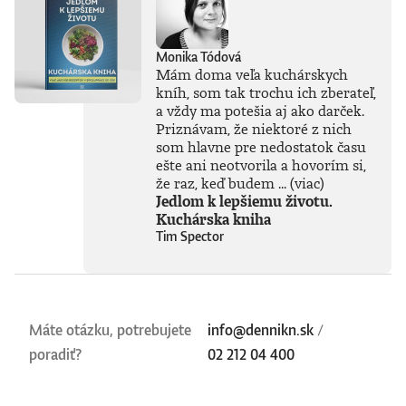
Monika Tódová
Mám doma veľa kuchárskych
kníh, som tak trochu ich zberateľ,
a vždy ma potešia aj ako darček.
Priznávam, že niektoré z nich
som hlavne pre nedostatok času
ešte ani neotvorila a hovorím si,
že raz, keď budem ...
(viac)
Jedlom k lepšiemu životu.
Kuchárska kniha
Tim Spector
Máte otázku, potrebujete
info@dennikn.sk
/
poradiť?
02 212 04 400