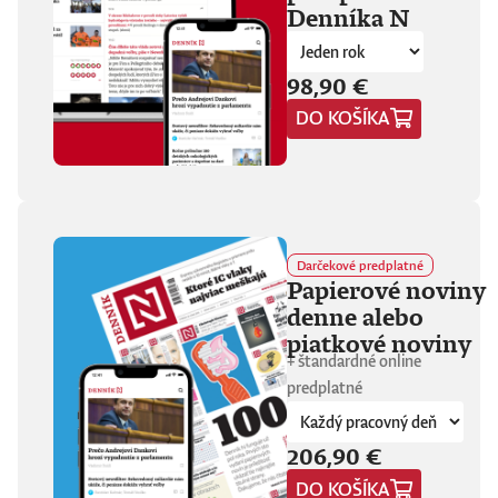
Denníka N
fanúšikovia aj
kritika dávajú palec
hore. Hrá pred
tisíckami ľudí na
98,90 €
festivaloch, vo
DO KOŠÍKA
vypredaných sálach
aj v malých
punkových
kluboch. 11
stretnutí, 25 hodín
materiálu. Dvaja
ľudia, ktorí sa
predtým nepoznali,
Darčekové predplatné
vedú intenzívny
Papierové noviny
dialóg o hudbe a
denne alebo
stave sveta. V
štrnástich
piatkové noviny
tematicky
+ štandardné online
zameraných
predplatné
kapitolách príde
okrem iného reč na
punk, trap,
206,90 €
rock’n’roll, Beatles,
Sex Pistols,
DO KOŠÍKA
Dostojevského,