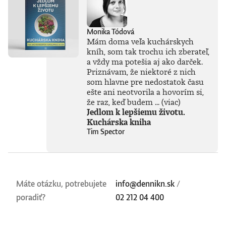
Monika Tódová
Mám doma veľa kuchárskych
kníh, som tak trochu ich zberateľ,
a vždy ma potešia aj ako darček.
Priznávam, že niektoré z nich
som hlavne pre nedostatok času
ešte ani neotvorila a hovorím si,
že raz, keď budem ...
(viac)
Jedlom k lepšiemu životu.
Kuchárska kniha
Tim Spector
Máte otázku, potrebujete
info@dennikn.sk
/
poradiť?
02 212 04 400