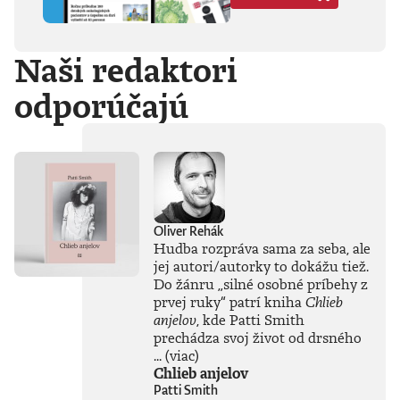
Hegela, Boha, GG
Allina, Biafru,
duchovno,
Naši redaktori
psychické diagnózy,
lásku, násilie,
odporúčajú
rómstvo, working
class, anarchizmus,
okultizmus,
socializmus,
fašizmus, revolúciu,
politickú
imagináciu, Garáže,
gitaru, klavír,
mamu, otca aj
Oliver Rehák
brata.Štyri
Hudba rozpráva sama za seba, ale
medzihry vo forme
jej autori/autorky to dokážu tiež.
posluchových
Do žánru
„
silné osobné príbehy z
jukeboxov testujú
prvej ruky
“
patrí kniha
Chlieb
Denisov hudobný
anjelov
, kde Patti Smith
rozhľad. Body
prechádza svoj život od drsného
pozbiera takmer za
všetko.Za rozhovor
...
(viac)
s Denisom Bangom
Chlieb anjelov
o Beatles, ktorý je
Patti Smith