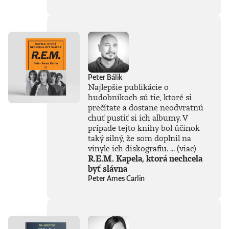
súčasťou
tejto knihy, získal
Patrik Garaj
Novinársku cenu.
Peter Bálik
Najlepšie publikácie o
hudobníkoch sú tie, ktoré si
prečítate a dostane neodvratnú
chuť pustiť si ich albumy. V
prípade tejto knihy bol účinok
taký silný, že som doplnil na
vinyle ich diskografiu. ...
(viac)
R.E.M. Kapela, ktorá nechcela
byť slávna
Peter Ames Carlin