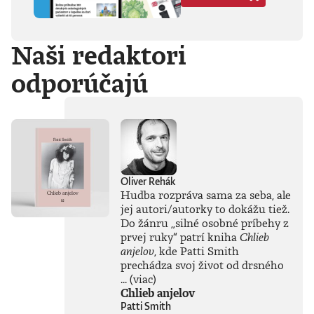
Hegela, Boha, GG
Allina, Biafru,
duchovno,
Naši redaktori
psychické diagnózy,
lásku, násilie,
odporúčajú
rómstvo, working
class, anarchizmus,
okultizmus,
socializmus,
fašizmus, revolúciu,
politickú
imagináciu, Garáže,
gitaru, klavír,
mamu, otca aj
Oliver Rehák
brata.Štyri
Hudba rozpráva sama za seba, ale
medzihry vo forme
jej autori/autorky to dokážu tiež.
posluchových
Do žánru
„
silné osobné príbehy z
jukeboxov testujú
prvej ruky
“
patrí kniha
Chlieb
Denisov hudobný
anjelov
, kde Patti Smith
rozhľad. Body
prechádza svoj život od drsného
pozbiera takmer za
všetko.Za rozhovor
...
(viac)
s Denisom Bangom
Chlieb anjelov
o Beatles, ktorý je
Patti Smith