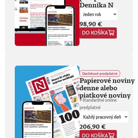
Denníka N
fanúšikovia aj
kritika dávajú palec
hore. Hrá pred
tisíckami ľudí na
98,90 €
festivaloch, vo
DO KOŠÍKA
vypredaných sálach
aj v malých
punkových
kluboch. 11
stretnutí, 25 hodín
materiálu. Dvaja
ľudia, ktorí sa
predtým nepoznali,
Darčekové predplatné
vedú intenzívny
Papierové noviny
dialóg o hudbe a
denne alebo
stave sveta. V
štrnástich
piatkové noviny
tematicky
+ štandardné online
zameraných
predplatné
kapitolách príde
okrem iného reč na
punk, trap,
206,90 €
rock’n’roll, Beatles,
Sex Pistols,
DO KOŠÍKA
Dostojevského,