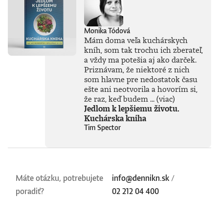
Monika Tódová
Mám doma veľa kuchárskych
kníh, som tak trochu ich zberateľ,
a vždy ma potešia aj ako darček.
Priznávam, že niektoré z nich
som hlavne pre nedostatok času
ešte ani neotvorila a hovorím si,
že raz, keď budem ...
(viac)
Jedlom k lepšiemu životu.
Kuchárska kniha
Tim Spector
Máte otázku, potrebujete
info@dennikn.sk
/
poradiť?
02 212 04 400