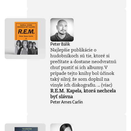
súčasťou
tejto knihy, získal
Patrik Garaj
Novinársku cenu.
Peter Bálik
Najlepšie publikácie o
hudobníkoch sú tie, ktoré si
prečítate a dostane neodvratnú
chuť pustiť si ich albumy. V
prípade tejto knihy bol účinok
taký silný, že som doplnil na
vinyle ich diskografiu. ...
(viac)
R.E.M. Kapela, ktorá nechcela
byť slávna
Peter Ames Carlin