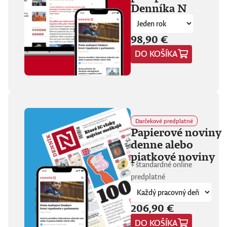
Denníka N
fanúšikovia aj
kritika dávajú palec
hore. Hrá pred
tisíckami ľudí na
98,90 €
festivaloch, vo
DO KOŠÍKA
vypredaných sálach
aj v malých
punkových
kluboch. 11
stretnutí, 25 hodín
materiálu. Dvaja
ľudia, ktorí sa
predtým nepoznali,
Darčekové predplatné
vedú intenzívny
Papierové noviny
dialóg o hudbe a
denne alebo
stave sveta. V
štrnástich
piatkové noviny
tematicky
+ štandardné online
zameraných
predplatné
kapitolách príde
okrem iného reč na
punk, trap,
206,90 €
rock’n’roll, Beatles,
Sex Pistols,
DO KOŠÍKA
Dostojevského,