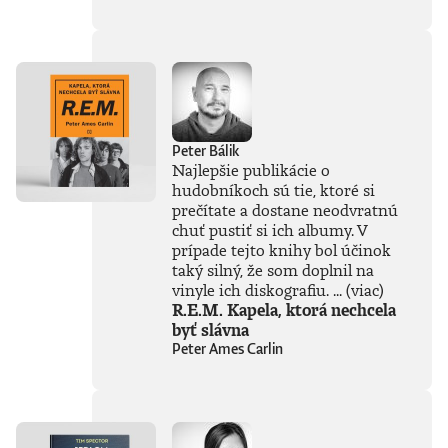
súčasťou
tejto knihy, získal
Patrik Garaj
Novinársku cenu.
Peter Bálik
Najlepšie publikácie o
hudobníkoch sú tie, ktoré si
prečítate a dostane neodvratnú
chuť pustiť si ich albumy. V
prípade tejto knihy bol účinok
taký silný, že som doplnil na
vinyle ich diskografiu. ...
(viac)
R.E.M. Kapela, ktorá nechcela
byť slávna
Peter Ames Carlin