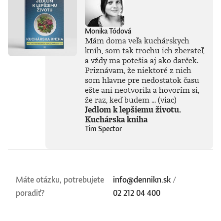
Monika Tódová
Mám doma veľa kuchárskych
kníh, som tak trochu ich zberateľ,
a vždy ma potešia aj ako darček.
Priznávam, že niektoré z nich
som hlavne pre nedostatok času
ešte ani neotvorila a hovorím si,
že raz, keď budem ...
(viac)
Jedlom k lepšiemu životu.
Kuchárska kniha
Tim Spector
Máte otázku, potrebujete
info@dennikn.sk
/
poradiť?
02 212 04 400