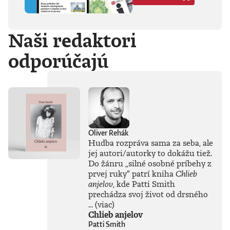
Hegela, Boha, GG
Allina, Biafru,
duchovno,
Naši redaktori
psychické diagnózy,
lásku, násilie,
odporúčajú
rómstvo, working
class, anarchizmus,
okultizmus,
socializmus,
fašizmus, revolúciu,
politickú
imagináciu, Garáže,
gitaru, klavír,
mamu, otca aj
Oliver Rehák
brata.Štyri
Hudba rozpráva sama za seba, ale
medzihry vo forme
jej autori/autorky to dokážu tiež.
posluchových
Do žánru
„
silné osobné príbehy z
jukeboxov testujú
prvej ruky
“
patrí kniha
Chlieb
Denisov hudobný
anjelov
, kde Patti Smith
rozhľad. Body
prechádza svoj život od drsného
pozbiera takmer za
všetko.Za rozhovor
...
(viac)
s Denisom Bangom
Chlieb anjelov
o Beatles, ktorý je
Patti Smith