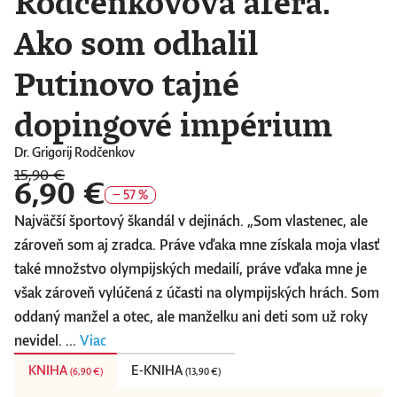
Rodčenkovova aféra.
Ako som odhalil
Putinovo tajné
dopingové impérium
Dr. Grigorij Rodčenkov
15,90 €
6,90 €
− 57 %
Najväčší športový škandál v dejinách. „Som vlastenec, ale
zároveň som aj zradca. Práve vďaka mne získala moja vlasť
také množstvo olympijských medailí, práve vďaka mne je
však zároveň vylúčená z účasti na olympijských hrách. Som
oddaný manžel a otec, ale manželku ani deti som už roky
nevidel. ...
Viac
KNIHA
E-KNIHA
(
6,90 €
)
(
13,90 €
)