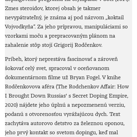
Zmes steroidov, ktorej obsah je takmer
nevypátrateľný, je známa aj pod názvom „koktail
Vojvodkyňa“. Za jeho prípravou, manipuláciami so
vzorkami moču a prepracovaným plánom na
zahalenie stôp stojí Grigorij Rodčenkov.
Príbeh, ktorý neprestáva fascinovať a zároveň
šokovať celý svet, spracoval v oceňovanom
dokumentárnom filme už Bryan Fogel. V knihe
Rodčenkovova aféra (The Rodchenkov Affair: How
I Brought Down Russias' s Secret Doping Empire,
2020) nájdete jeho úplnú a nepozmenenú verziu,
podanú s otvorenosťou vyrážajúcou dych. Text
zachytáva autorovo detstvo za železnou oponou,
jeho prvý kontakt so svetom dopingu, keď mal