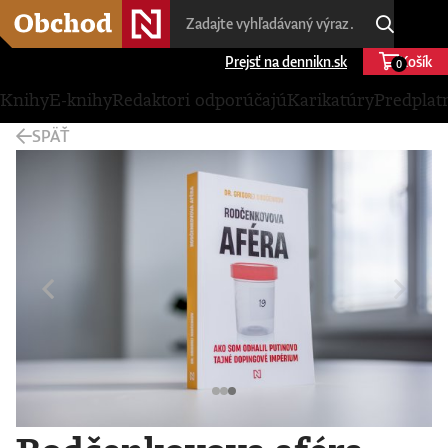
Prejsť na dennikn.sk
Košík
0
Knihy
E-knihy
Redaktori odporúčajú
Karikatúry
Predplat
SPÄŤ