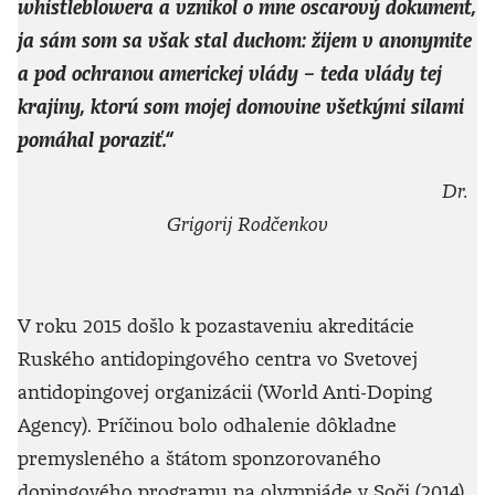
whistleblowera a vznikol o mne oscarový dokument,
ja sám som sa však stal duchom: žijem v anonymite
a pod ochranou americkej vlády – teda vlády tej
krajiny, ktorú som mojej domovine všetkými silami
pomáhal poraziť.“
Dr.
Grigorij Rodčenkov
V roku 2015 došlo k pozastaveniu akreditácie
Ruského antidopingového centra vo Svetovej
antidopingovej organizácii (World Anti-Doping
Agency). Príčinou bolo odhalenie dôkladne
premysleného a štátom sponzorovaného
dopingového programu na olympiáde v Soči (2014).