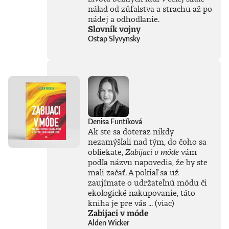
a kde sú jej limity?
nálad od zúfalstva a strachu až po
Čo nás ešte len
nádej a odhodlanie.
čaká? Je pre ľudstvo
Slovník vojny
spásou alebo
Ostap Slyvynsky
najväčšou
existenčnou
hrozbou? Susskind
sa nevyhýba ani
pálčivým otázkam
o regulácii a
morálnych
hraniciach, ktoré by
sme pri jej
Denisa Funtíková
používaní mali
Ak ste sa doteraz nikdy
jasne stanoviť.V
nezamýšľali nad tým, do čoho sa
knihe Ako
obliekate,
Zabijaci v móde
vám
premýšľať o umelej
podľa názvu napovedia, že by ste
inteligencii autor
mali začať. A pokiaľ sa už
čerpá zo svojich
bohatých
zaujímate o udržateľnú módu či
skúseností, keďže
ekologické nakupovanie, táto
tejto téme sa
kniha je pre vás ...
(viac)
venuje už od
Zabijaci v móde
začiatku 80. rokov.
Alden Wicker
Vyváženie prínosov