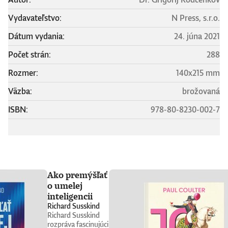
Vydavateľstvo:
N Press, s.r.o.
Dátum vydania:
24. júna 2021
Počet strán:
288
Rozmer:
140x215 mm
Väzba:
brožovaná
ISBN:
978-80-8230-002-7
Ako premýšľať
o umelej
inteligencii
Richard Susskind
Richard Susskind
rozpráva fascinujúci