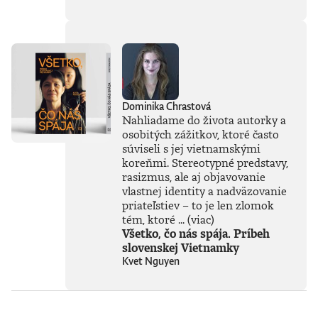
a hrozieb AI
považuje za
kľúčovú výzvu našej
doby. Jeho pohľady
sú často
nekonvenčné –
ChatGPT a
generatívnu AI
Dominika Chrastová
vníma len ako
Nahliadame do života autorky a
najnovšiu kapitolu
osobitých zážitkov, ktoré často
v dlhom príbehu a
súviseli s jej vietnamskými
tvrdí, že sme stále
koreňmi. Stereotypné predstavy,
iba na začiatku
rasizmus, ale aj objavovanie
skutočného
technického
vlastnej identity a nadväzovanie
rozmachu.
priateľstiev – to je len zlomok
Naznačuje, že
tém, ktoré ...
(viac)
technológie, ktoré
Všetko, čo nás spája. Príbeh
ešte neboli ani
slovenskej Vietnamky
vynájdené,
Kvet Nguyen
ovplyvnia naše
životy v 30. rokoch
tohto storočia
oveľa zásadnejšie
než čokoľvek, čo