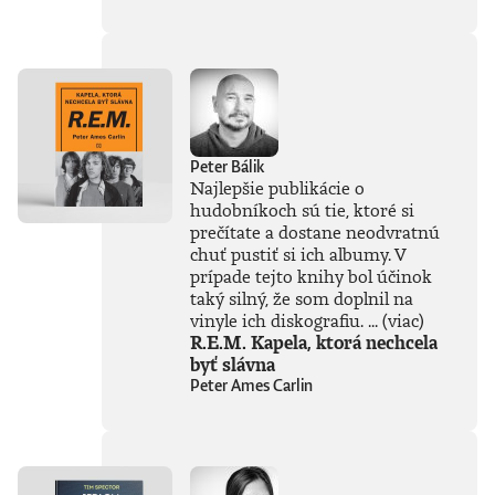
súčasťou
tejto knihy, získal
Patrik Garaj
Novinársku cenu.
Peter Bálik
Najlepšie publikácie o
hudobníkoch sú tie, ktoré si
prečítate a dostane neodvratnú
chuť pustiť si ich albumy. V
prípade tejto knihy bol účinok
taký silný, že som doplnil na
vinyle ich diskografiu. ...
(viac)
R.E.M. Kapela, ktorá nechcela
byť slávna
Peter Ames Carlin