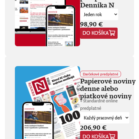
Denníka N
fanúšikovia aj
kritika dávajú palec
hore. Hrá pred
tisíckami ľudí na
98,90 €
festivaloch, vo
DO KOŠÍKA
vypredaných sálach
aj v malých
punkových
kluboch. 11
stretnutí, 25 hodín
materiálu. Dvaja
ľudia, ktorí sa
predtým nepoznali,
Darčekové predplatné
vedú intenzívny
Papierové noviny
dialóg o hudbe a
denne alebo
stave sveta. V
štrnástich
piatkové noviny
tematicky
+ štandardné online
zameraných
predplatné
kapitolách príde
okrem iného reč na
punk, trap,
206,90 €
rock’n’roll, Beatles,
Sex Pistols,
DO KOŠÍKA
Dostojevského,