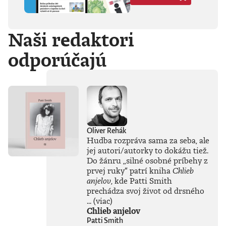
Hegela, Boha, GG
Allina, Biafru,
duchovno,
Naši redaktori
psychické diagnózy,
lásku, násilie,
odporúčajú
rómstvo, working
class, anarchizmus,
okultizmus,
socializmus,
fašizmus, revolúciu,
politickú
imagináciu, Garáže,
gitaru, klavír,
mamu, otca aj
Oliver Rehák
brata.Štyri
Hudba rozpráva sama za seba, ale
medzihry vo forme
jej autori/autorky to dokážu tiež.
posluchových
Do žánru
„
silné osobné príbehy z
jukeboxov testujú
prvej ruky
“
patrí kniha
Chlieb
Denisov hudobný
anjelov
, kde Patti Smith
rozhľad. Body
prechádza svoj život od drsného
pozbiera takmer za
všetko.Za rozhovor
...
(viac)
s Denisom Bangom
Chlieb anjelov
o Beatles, ktorý je
Patti Smith