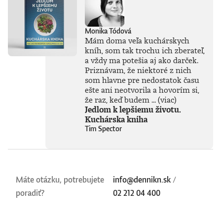
Monika Tódová
Mám doma veľa kuchárskych
kníh, som tak trochu ich zberateľ,
a vždy ma potešia aj ako darček.
Priznávam, že niektoré z nich
som hlavne pre nedostatok času
ešte ani neotvorila a hovorím si,
že raz, keď budem ...
(viac)
Jedlom k lepšiemu životu.
Kuchárska kniha
Tim Spector
Máte otázku, potrebujete
info@dennikn.sk
/
poradiť?
02 212 04 400