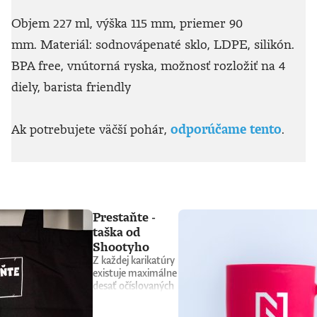
Objem 227 ml, výška 115 mm, priemer 90
mm. Materiál: sodnovápenaté sklo, LDPE, silikón.
BPA free, vnútorná ryska, možnosť rozložiť na 4
diely, barista friendly
Ak potrebujete väčší pohár,
odporúčame tento
.
Prestaňte -
taška od
Shootyho
Z každej karikatúry
existuje maximálne
desať očíslovaných
výtlačkov - získajte
jeden z nich, s