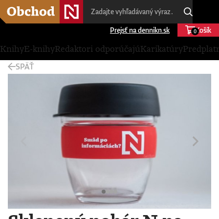
Prejsť na dennikn.sk
Košík
0
Knihy
E-knihy
Redaktori odporúčajú
Karikatúry
Predplat
SPÄŤ