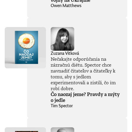
vety, ktoré v ten
Owen Matthews
deň napíšu
komentátori a
analytici. Ale pozor!
Môžete sa na ne
pozerať aj ako na
umenie. Čistá
kresba, dokonalá
kompozícia.
Jednoducho obraz,
Zuzana Vitková
ktorý by ste si radi
Nečakajte odporúčania na
zavesili na stenu.
zázračnú diétu. Spector chce
Taký je Shooty.
navnadiť čitateľov a čitateľky k
Teraz môže byť
tomu, aby s jedlom
signovaná
experimentovali a zistili, čo im
Shootyho
robí dobre.
karikatúra vaša, a
to na kvalitnom
Čo naozaj jeme? Pravdy a mýty
papieri vo formáte
o jedle
A3. Denník N v
Tim Spector
spolupráci s
Kanovits Fine Art
vám prinášajú
reprodukcie
Shootyho karikatúr