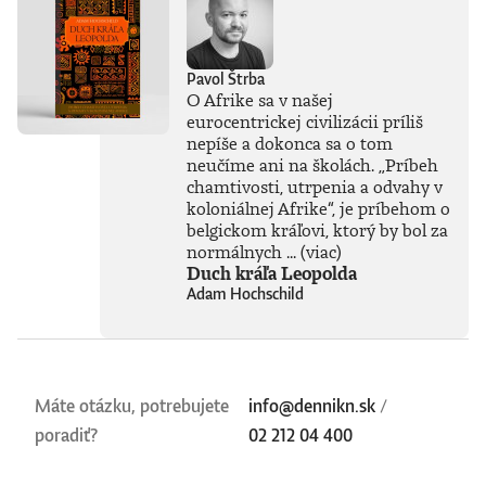
v kvalite, akú
neuvidíte pri
novinovej tlači, ani
na internete.
Pavol Štrba
Obrázky sú
O Afrike sa v našej
vytlačené
eurocentrickej civilizácii príliš
najmodernejšou
nepíše a dokonca sa o tom
technológiou,
neučíme ani na školách. „Príbeh
kvalitnými
chamtivosti, utrpenia a odvahy v
pigmentovými
koloniálnej Afrike“, je príbehom o
farbami Epson
belgickom kráľovi, ktorý by bol za
Stylus Pro na
bavlnenom
normálnych ...
(viac)
archívnom 320-
Duch kráľa Leopolda
gramovom papieri
Adam Hochschild
Fineart, procesom
overeným
certifikátom pre
produkty
Hahnemühle.
Máte otázku, potrebujete
info@dennikn.sk
/
Upozornenie:
Kresby tlačíme na
poradiť?
02 212 04 400
objednávku a každá
je osobitne
podpísaná