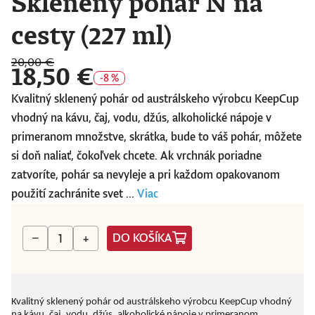
Sklenený pohár N na
cesty (227 ml)
20,00 €
18,50 €
-8 %
Kvalitný sklenený pohár od austrálskeho výrobcu KeepCup
vhodný na kávu, čaj, vodu, džús, alkoholické nápoje v
primeranom množstve, skrátka, bude to váš pohár, môžete
si doň naliať, čokoľvek chcete. Ak vrchnák poriadne
zatvoríte, pohár sa nevyleje a pri každom opakovanom
použití zachránite svet ...
Viac
DO KOŠÍKA
−
+
Kvalitný sklenený pohár od austrálskeho výrobcu KeepCup vhodný
na kávu, čaj, vodu, džús, alkoholické nápoje v primeranom