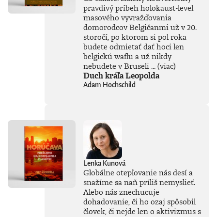
pravdivý príbeh holokaust-level
masového vyvražďovania
domorodcov Belgičanmi už v 20.
storočí, po ktorom si pol roka
budete odmietať dať hoci len
belgickú waflu a už nikdy
nebudete v Bruseli ...
(viac)
Duch kráľa Leopolda
Adam Hochschild
Lenka Kunová
Globálne otepľovanie nás desí a
snažíme sa naň príliš nemyslieť.
Alebo nás znechucuje
dohadovanie, či ho ozaj spôsobil
človek, či nejde len o aktivizmus s