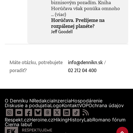
biznisovým pozadím. Kniha
Horúčava však ponúka omnoho
...
(viac)
Horúčava. Prežijeme na
rozpálenej planéte?
Jeff Goodell
Máte otázku, potrebujete
info@dennikn.sk
/
poradiť?
02 212 04 400
O Denníku N
Redakcia
Inzercia
Hospodárenie
Diskusie a podujatia
Logo
Kontakt
VOP
Ochrana údajov
Respekt.cz
Heroine.cz
Hiking
HistoryLab
Romano fórum
Čierna labuť