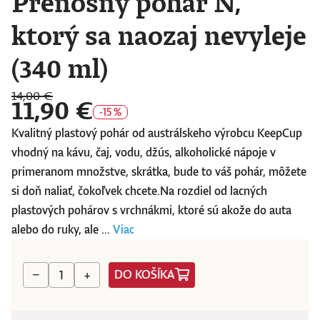
Prenosný pohár N,
ktorý sa naozaj nevyleje
(340 ml)
14,00 €
11,90 €
-15 %
Kvalitný plastový pohár od austrálskeho výrobcu KeepCup
vhodný na kávu, čaj, vodu, džús, alkoholické nápoje v
primeranom množstve, skrátka, bude to váš pohár, môžete
si doň naliať, čokoľvek chcete.Na rozdiel od lacných
plastových pohárov s vrchnákmi, ktoré sú akože do auta
alebo do ruky, ale ...
Viac
DO KOŠÍKA
−
+