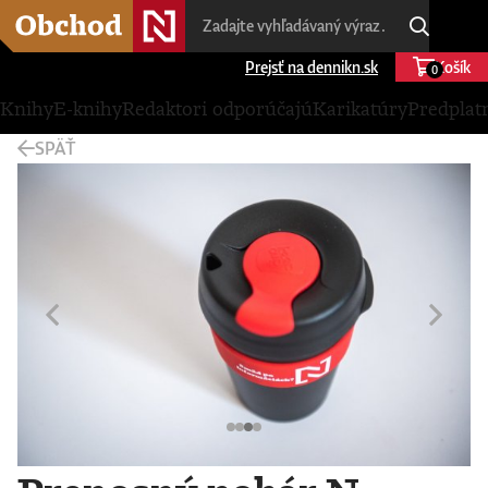
Prejsť na dennikn.sk
Košík
0
Knihy
E-knihy
Redaktori odporúčajú
Karikatúry
Predplat
SPÄŤ