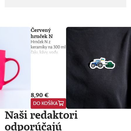
Červený
hrnček N
Hrnček N z
keramiky na 300 ml
čaju, kávy, vody.
Prípadne vína.
Poznáte z našich
podcastov!
Pošleme vám ale
úplne nový kus, nie
ten, z ktorého si
odpíjajú naši
8,90 €
redaktori a hostia.
DO KOŠÍKA
Naši redaktori
odporúčajú