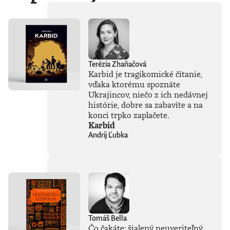
Terézia Zhaňačová
Karbid je tragikomické čítanie,
vďaka ktorému spoznáte
Ukrajincov, niečo z ich nedávnej
histórie, dobre sa zabavíte a na
konci trpko zaplačete.
Karbid
Andrij Ľubka
Tomáš Bella
Čo čakáte: šialený neuveriteľný