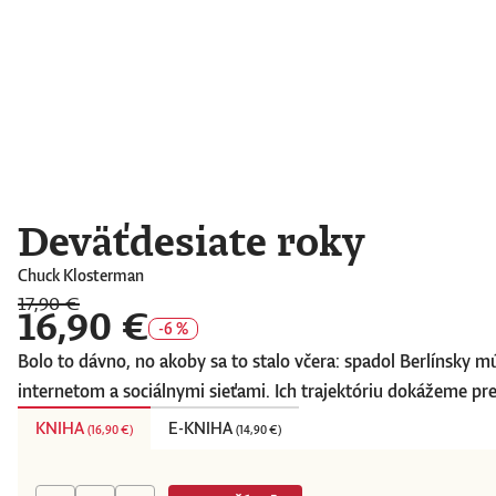
Deväťdesiate roky
Chuck Klosterman
17,90 €
16,90 €
-6 %
Bolo to dávno, no akoby sa to stalo včera: spadol Berlínsky m
internetom a sociálnymi sieťami. Ich trajektóriu dokážeme pre
KNIHA
E-KNIHA
(
16,90 €
)
(
14,90 €
)