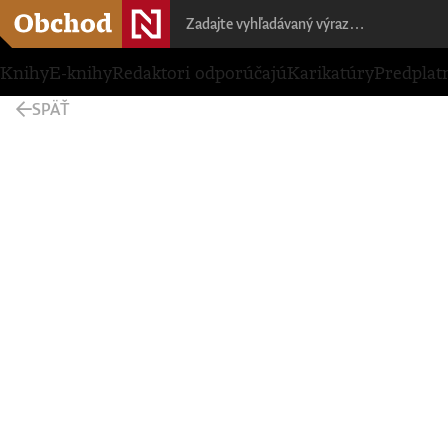
Knihy
E-knihy
Redaktori odporúčajú
Karikatúry
Predplat
SPÄŤ