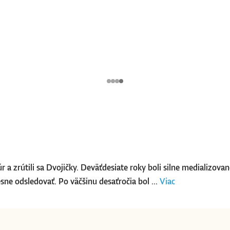
úr a zrútili sa Dvojičky. Deväťdesiate roky boli silne medializov
sne odsledovať. Po väčšinu desaťročia bol ...
Viac