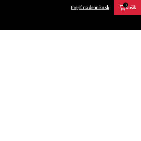
0
Prejsť na dennikn.sk
Košík