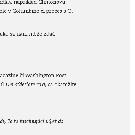
andály, napríklad Clintonovu
le v Columbine či proces s O.
, ako sa nám môže zdať.
Magazine či Washington Post.
tul
Deväťdesiate roky
sa okamžite
. Je to fascinujúci výlet do