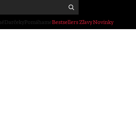
né
Darčeky
Pomáhame
Bestsellers
Zľavy
Novinky