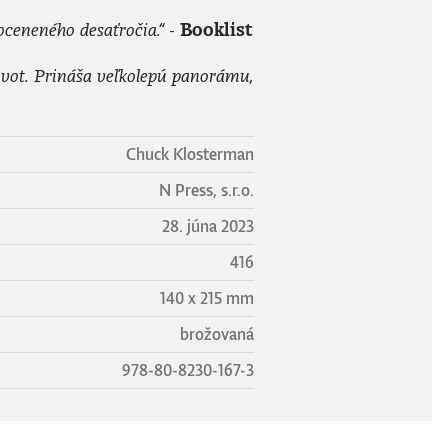
ceneného desaťročia.“ -
Booklist
vot. Prináša veľkolepú panorámu,
Chuck Klosterman
N Press, s.r.o.
28. júna 2023
416
140 x 215 mm
brožovaná
978-80-8230-167-3