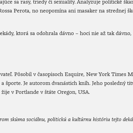
ajúce sa rasy, triedy či sexuality. Analyzuje politické šk
ssa Perota, no neopomína ani masaker na strednej ško
ekády, ktorá sa odohrala dávno – hoci nie až tak dávno
sovateľ. Pôsobil v časopisoch Esquire, New York Times 
a športe. Je autorom dvanástich kníh. Jeho posledný ti
 žije v Portlande v štáte Oregon, USA.
 skúma sociálnu, politickú a kultúrnu históriu tejto dekády