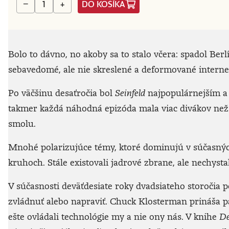
DO KOŠÍKA
−
+
Bolo to dávno, no akoby sa to stalo včera: spadol Berl
sebavedomé, ale nie skreslené a deformované interne
Po väčšinu desaťročia bol
Seinfeld
najpopulárnejším a 
takmer každá náhodná epizóda mala viac divákov než
smolu.
Mnohé polarizujúce témy, ktoré dominujú v súčasných
kruhoch. Stále existovali jadrové zbrane, ale nechysta
V súčasnosti deväťdesiate roky dvadsiateho storočia pô
zvládnuť alebo napraviť. Chuck Klosterman prináša p
ešte ovládali technológie my a nie ony nás. V knihe
De