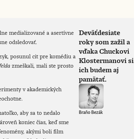
Deväťdesiate
silne medializované a asertívne
roky som zažil a
sne odsledovať.
vďaka Chuckovi
yk, posunul cit pre komédiu a
Klostermanovi si
felda
zmeškali, mali ste prosto
ich budem aj
pamätať.
perimenty v akademických
neochotne.
natoľko, aby sa to nedalo
Braňo Bezák
ároveň koniec čias, keď sme
fenomény, akými boli film