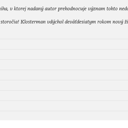
iha, v ktorej nadaný autor prehodnocuje význam tohto nedo
storočia! Klosterman vdýchol deväťdesiatym rokom nový ži