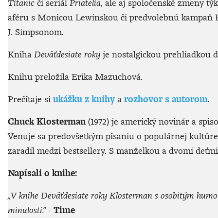
Titanic
či seriál
Priatelia
, ale aj spoločenské zmeny týk
aféru s Monicou Lewinskou či predvolebnú kampaň Ro
J. Simpsonom.
Kniha
Deväťdesiate roky
je nostalgickou prehliadkou d
Knihu preložila Erika Mazuchová.
Prečítaje si
ukážku z knihy
a
rozhovor s autorom
.
Chuck Klosterman
(1972) je americký novinár a spi
Venuje sa predovšetkým písaniu o populárnej kultúre 
zaradil medzi bestsellery. S manželkou a dvomi deťmi
Napísali o knihe:
„V knihe Deväťdesiate roky Klosterman s osobitým humorom
minulosti.“ -
Time