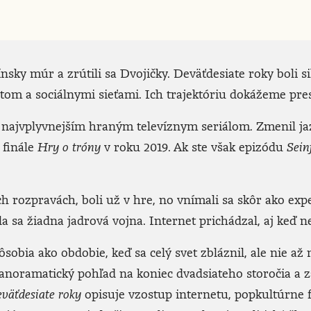
ínsky múr a zrútili sa Dvojičky. Deväťdesiate roky boli 
tom a sociálnymi sieťami. Ich trajektóriu dokážeme pre
najvplyvnejším hraným televíznym seriálom. Zmenil jaz
 finále
Hry o tróny
v roku 2019. Ak ste však epizódu
Sein
 rozpravách, boli už v hre, no vnímali sa skôr ako ex
la sa žiadna jadrová vojna. Internet prichádzal, aj keď 
sobia ako obdobie, keď sa celý svet zbláznil, ale nie až 
anoramatický pohľad na koniec dvadsiateho storočia a z
väťdesiate roky
opisuje vzostup internetu, popkultúrne 