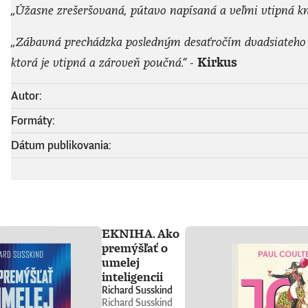
„Úžasne zrešeršovaná, pútavo napísaná a veľmi vtipná kn
„Zábavná prechádzka posledným desaťročím dvadsiateho 
ktorá je vtipná a zároveň poučná.“ -
Kirkus
Autor:
Formáty:
Dátum publikovania:
EKNIHA. Ako
premýšľať o
umelej
inteligencii
Richard Susskind
Richard Susskind