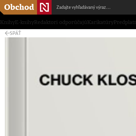
Knihy
E-knihy
Redaktori odporúčajú
Karikatúry
Predplat
SPÄŤ