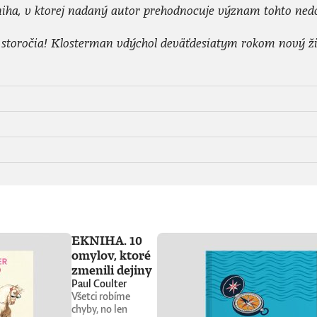
iha, v ktorej nadaný autor prehodnocuje význam tohto nedo
storočia! Klosterman vdýchol deväťdesiatym rokom nový ži
EKNIHA. 10
omylov, ktoré
zmenili dejiny
Paul Coulter
Všetci robíme
chyby, no len