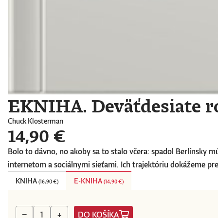
EKNIHA. Deväťdesiate r
Chuck Klosterman
14,90 €
Bolo to dávno, no akoby sa to stalo včera: spadol Berlínsky m
internetom a sociálnymi sieťami. Ich trajektóriu dokážeme pre
KNIHA
E-KNIHA
(
16,90 €
)
(
14,90 €
)
DO KOŠÍKA
−
+