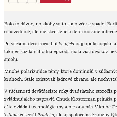
Bolo to dávno, no akoby sa to stalo včera: spadol Berl
sebavedomé, ale nie skreslené a deformované interne
Po väčšinu desaťročia bol
Seinfeld
najpopulárnejším a 
takmer každá náhodná epizóda mala viac divákov než
smolu.
Mnohé polarizujúce témy, ktoré dominujú v súčasných
kruhoch. Stále existovali jadrové zbrane, ale nechysta
V súčasnosti deväťdesiate roky dvadsiateho storočia pô
zvládnuť alebo napraviť. Chuck Klosterman prináša p
ešte ovládali technológie my a nie ony nás. V knihe
De
Titanic
či seriál
Priatelia
, ale aj spoločenské zmeny týk