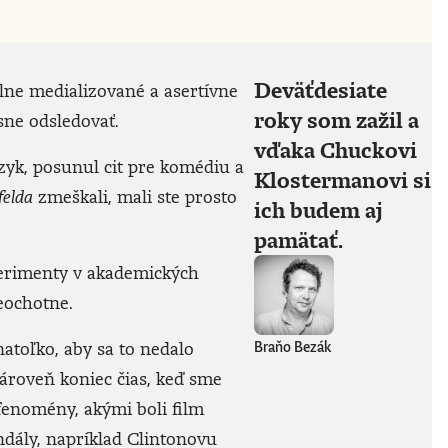
Deväťdesiate
silne medializované a asertívne
roky som zažil a
sne odsledovať.
vďaka Chuckovi
yk, posunul cit pre komédiu a
Klostermanovi si
felda
zmeškali, mali ste prosto
ich budem aj
pamätať.
perimenty v akademických
neochotne.
natoľko, aby sa to nedalo
Braňo Bezák
ároveň koniec čias, keď sme
fenomény, akými boli film
andály, napríklad Clintonovu