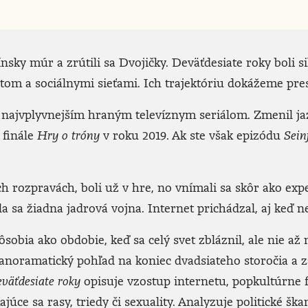
ínsky múr a zrútili sa Dvojičky. Deväťdesiate roky boli 
tom a sociálnymi sieťami. Ich trajektóriu dokážeme pre
najvplyvnejším hraným televíznym seriálom. Zmenil jaz
 finále
Hry o tróny
v roku 2019. Ak ste však epizódu
Sein
 rozpravách, boli už v hre, no vnímali sa skôr ako ex
la sa žiadna jadrová vojna. Internet prichádzal, aj keď 
sobia ako obdobie, keď sa celý svet zbláznil, ale nie až 
anoramatický pohľad na koniec dvadsiateho storočia a z
väťdesiate roky
opisuje vzostup internetu, popkultúrne 
ajúce sa rasy, triedy či sexuality. Analyzuje politické šk