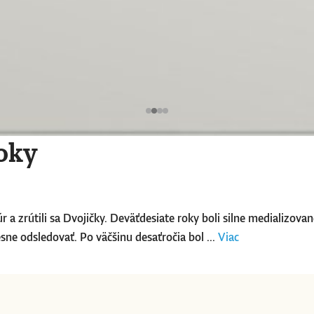
oky
úr a zrútili sa Dvojičky. Deväťdesiate roky boli silne medializov
sne odsledovať. Po väčšinu desaťročia bol ...
Viac