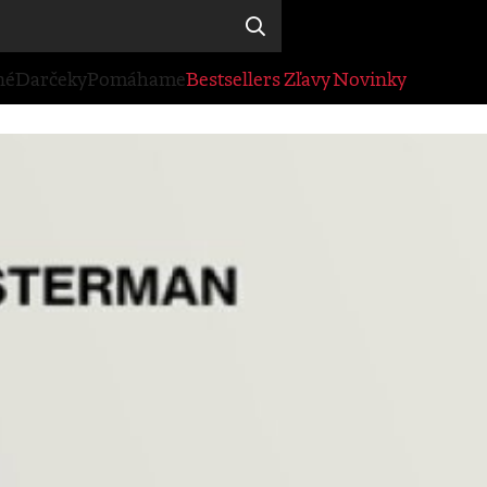
né
Darčeky
Pomáhame
Bestsellers
Zľavy
Novinky