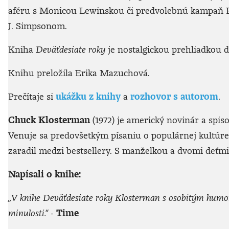
aféru s Monicou Lewinskou či predvolebnú kampaň Ro
J. Simpsonom.
Kniha
Deväťdesiate roky
je nostalgickou prehliadkou d
Knihu preložila Erika Mazuchová.
Prečítaje si
ukážku z knihy
a
rozhovor s autorom
.
Chuck Klosterman
(1972) je americký novinár a spi
Venuje sa predovšetkým písaniu o populárnej kultúre 
zaradil medzi bestsellery. S manželkou a dvomi deťmi
Napísali o knihe:
„V knihe Deväťdesiate roky Klosterman s osobitým humorom
minulosti.“ -
Time