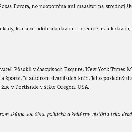
ssa Perota, no neopomína ani masaker na strednej ško
ekády, ktorá sa odohrala dávno – hoci nie až tak dávno
sovateľ. Pôsobil v časopisoch Esquire, New York Times 
a športe. Je autorom dvanástich kníh. Jeho posledný ti
 žije v Portlande v štáte Oregon, USA.
 skúma sociálnu, politickú a kultúrnu históriu tejto dekády