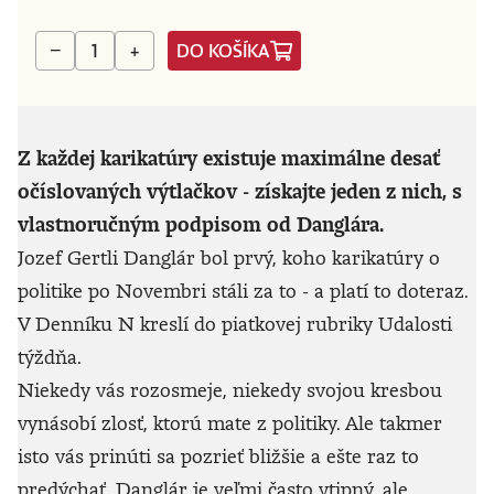
DO KOŠÍKA
−
+
Z každej karikatúry existuje maximálne desať
očíslovaných výtlačkov - získajte jeden z nich, s
vlastnoručným podpisom od Danglára.
Jozef Gertli Danglár bol prvý, koho karikatúry o
politike po Novembri stáli za to - a platí to doteraz.
V Denníku N kreslí do piatkovej rubriky Udalosti
týždňa.
Niekedy vás rozosmeje, niekedy svojou kresbou
vynásobí zlosť, ktorú mate z politiky. Ale takmer
isto vás prinúti sa pozrieť bližšie a ešte raz to
predýchať. Danglár je veľmi často vtipný, ale