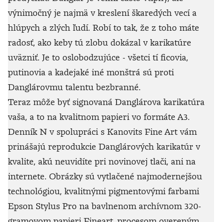
výnimočný je najmä v kreslení škaredých vecí a
hlúpych a zlých ľudí. Robí to tak, že z toho máte
radosť, ako keby tú zlobu dokázal v karikatúre
uväzniť. Je to oslobodzujúce - všetci tí ficovia,
putinovia a kadejaké iné monštrá sú proti
Danglárovmu talentu bezbranné.
Teraz môže byť signovaná Danglárova karikatúra
vaša, a to na kvalitnom papieri vo formáte A3.
Denník N v spolupráci s Kanovits Fine Art vám
prinášajú reprodukcie Danglárových karikatúr v
kvalite, akú neuvidíte pri novinovej tlači, ani na
internete. Obrázky sú vytlačené najmodernejšou
technológiou, kvalitnými pigmentovými farbami
Epson Stylus Pro na bavlnenom archívnom 320-
gramovom papieri Fineart, procesom overeným