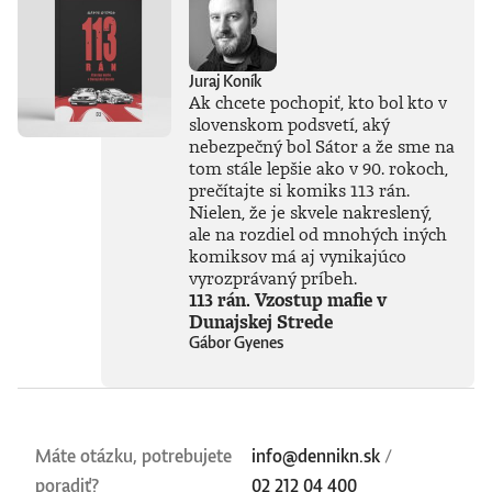
Juraj Koník
Ak chcete pochopiť, kto bol kto v
slovenskom podsvetí, aký
nebezpečný bol Sátor a že sme na
tom stále lepšie ako v 90. rokoch,
prečítajte si komiks 113 rán.
Nielen, že je skvele nakreslený,
ale na rozdiel od mnohých iných
komiksov má aj vynikajúco
vyrozprávaný príbeh.
113 rán. Vzostup mafie v
Dunajskej Strede
Gábor Gyenes
Máte otázku, potrebujete
info@dennikn.sk
/
poradiť?
02 212 04 400