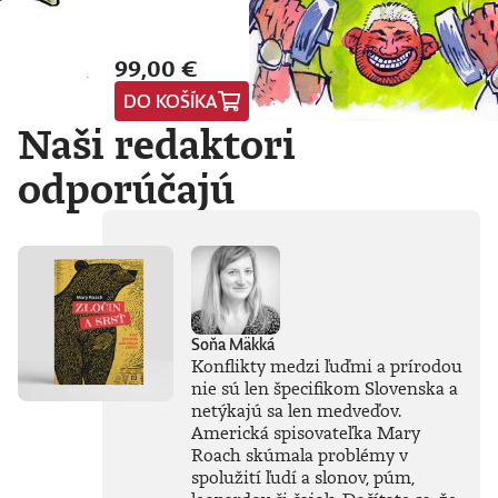
99,00 €
DO KOŠÍKA
Naši redaktori
odporúčajú
Soňa Mäkká
Konflikty medzi ľuďmi a prírodou
nie sú len špecifikom Slovenska a
netýkajú sa len medveďov.
Americká spisovateľka Mary
Roach skúmala problémy v
spolužití ľudí a slonov, púm,