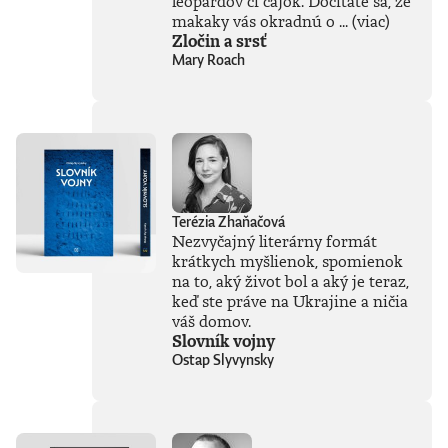
leopardov či čajok. Dočítate sa, že
makaky vás okradnú o ...
(viac)
Zločin a srsť
Mary Roach
Terézia Zhaňačová
Nezvyčajný literárny formát
krátkych myšlienok, spomienok
na to, aký život bol a aký je teraz,
keď ste práve na Ukrajine a ničia
váš domov.
Slovník vojny
Ostap Slyvynsky