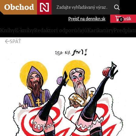
Prejsť na dennikn.sk
Košík
0
Knihy
E-knihy
Redaktori odporúčajú
Karikatúry
Predplat
SPÄŤ