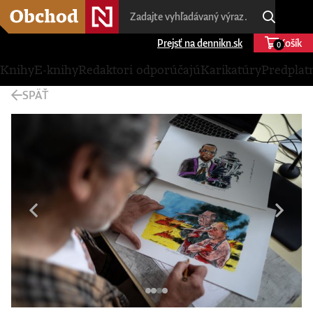
Prejsť na dennikn.sk
Košík
0
Knihy
E-knihy
Redaktori odporúčajú
Karikatúry
Predplat
SPÄŤ