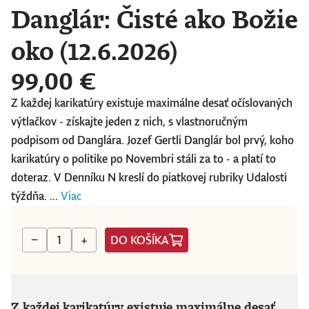
Danglár: Čisté ako Božie
oko (12.6.2026)
99,00 €
Z každej karikatúry existuje maximálne desať očíslovaných
výtlačkov - získajte jeden z nich, s vlastnoručným
podpisom od Danglára. Jozef Gertli Danglár bol prvý, koho
karikatúry o politike po Novembri stáli za to - a platí to
doteraz. V Denníku N kreslí do piatkovej rubriky Udalosti
týždňa. ...
Viac
DO KOŠÍKA
−
+
Z každej karikatúry existuje maximálne desať