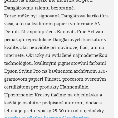
Danglárovmu talentu bezbranné.
Teraz môže byť signovaná Danglárova karikatúra
vaša, a to na kvalitnom papieri vo formáte A3.
Denník N v spolupráci s Kanovits Fine Art vám
prinášajú reprodukcie Danglárových karikatúr v
kvalite, akú neuvidíte pri novinovej tlači, ani na
internete. Obrázky sú vytlačené najmodernejšou
technológiou, kvalitnými pigmentovými farbami
Epson Stylus Pro na bavlnenom archívnom 320-
gramovom papieri Fineart, procesom overeným
certifikátom pre produkty Hahnemühle.
Upozornenie: Kresby tlačíme na objednávku a
každá je osobitne podpísaná autorom, dodacia
lehota je preto typicky 25-30 dní od objednávky.