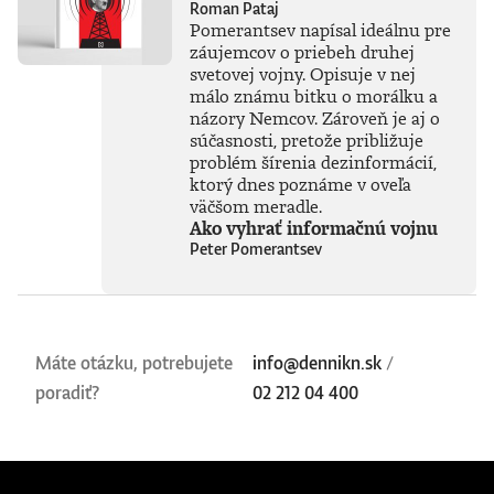
Roman Pataj
Pomerantsev napísal ideálnu pre
záujemcov o priebeh druhej
svetovej vojny. Opisuje v nej
málo známu bitku o morálku a
názory Nemcov. Zároveň je aj o
súčasnosti, pretože približuje
problém šírenia dezinformácií,
ktorý dnes poznáme v oveľa
väčšom meradle.
Ako vyhrať informačnú vojnu
Peter Pomerantsev
Máte otázku, potrebujete
info@dennikn.sk
/
poradiť?
02 212 04 400