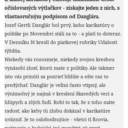
očíslovaných výtlačkov - získajte jeden z nich, s
vlastnoručným podpisom od Danglára.
Jozef Gertli Danglár bol prvý, koho karikatúry o
politike po Novembri stáli za to - a platí to doteraz.
V Denníku N kreslí do piatkovej rubriky Udalosti
týždňa.
Niekedy vás rozosmeje, niekedy svojou kresbou
vynásobí zlosť, ktorú mate z politiky. Ale takmer
isto vás prinúti sa pozrieť bližšie a ešte raz to
predýchať. Danglár je veľmi často vtipný, ale
výnimočný je najmä v kreslení škaredých vecí a
hlúpych a zlých ľudí. Robí to tak, že z toho máte
radosť, ako keby tú zlobu dokázal v karikatúre
uväzniť. Je to oslobodzujúce - všetci tí ficovia,
putinovia a kadejaké iné monštrá sú proti