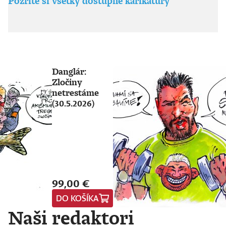
Pozrite si všetky dostupné karikatúry
Danglár:
Zločiny
netrestáme
(30.5.2026)
99,00 €
DO KOŠÍKA
Naši redaktori