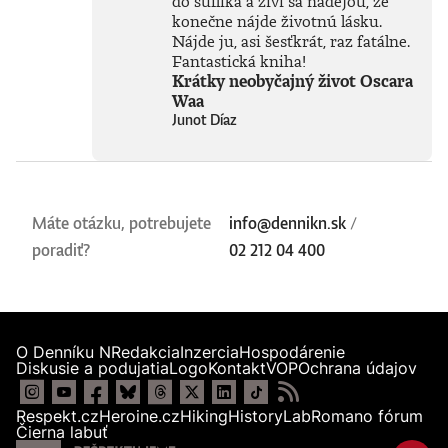
do šuflíka a živí sa nádejou, že
konečne nájde životnú lásku.
Nájde ju, asi šesťkrát, raz fatálne.
Fantastická kniha!
Krátky neobyčajný život Oscara
Waa
Junot Díaz
Máte otázku, potrebujete
info@dennikn.sk
/
poradiť?
02 212 04 400
O Denníku N
Redakcia
Inzercia
Hospodárenie
Diskusie a podujatia
Logo
Kontakt
VOP
Ochrana údajov
Respekt.cz
Heroine.cz
Hiking
HistoryLab
Romano fórum
Čierna labuť