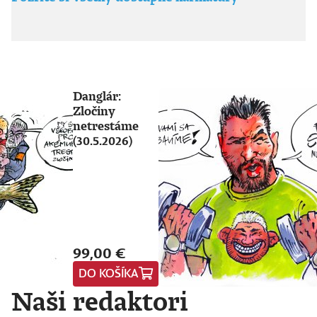
Danglár:
Zločiny
netrestáme
(30.5.2026)
99,00 €
DO KOŠÍKA
Naši redaktori