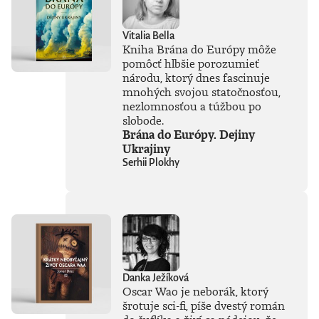
Vitalia Bella
Kniha Brána do Európy môže
pomôcť hlbšie porozumieť
národu, ktorý dnes fascinuje
mnohých svojou statočnosťou,
nezlomnosťou a túžbou po
slobode.
Brána do Európy. Dejiny
Ukrajiny
Serhii Plokhy
Danka Ježíková
Oscar Wao je neborák, ktorý
šrotuje sci-fi, píše dvestý román