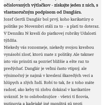
očíslovaných výtlačkov - získajte jeden z nich, s
vlastnoručným podpisom od Danglára.
Jozef Gertli Danglár bol prvý, koho karikatúry o
politike po Novembri stáli za to - a platí to doteraz.
V Denníku N kreslí do piatkovej rubriky Udalosti
týždňa.
Niekedy vás rozosmeje, niekedy svojou kresbou
vynásobí zlosť, ktorú mate z politiky. Ale takmer
isto vás prinúti sa pozrieť bližšie a ešte raz to
predýchať. Danglár je veľmi často vtipný, ale
výnimočný je najmä v kreslení škaredých vecí a
hlúpych a zlých ľudí. Robí to tak, že z toho máte
radosť, ako keby tú zlobu dokázal v karikatúre
uväzniť. Je to oslobodzujúce - všetci tí ficovia,
putinovia a kadejaké iné monštrá sú proti