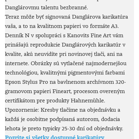
Danglárovmu talentu bezbranné.
Teraz môže byť signovaná Danglárova karikatúra
vaša, a to na kvalitnom papieri vo formáte A3.
Denník N v spolupráci s Kanovits Fine Art vám
prinášajú reprodukcie Danglárových karikatúr v
kvalite, akú neuvidíte pri novinovej tlači, ani na
internete. Obrázky sú vytlačené najmodernejšou
technológiou, kvalitnými pigmentovými farbami
Epson Stylus Pro na bavlnenom archívnom 320-
gramovom papieri Fineart, procesom overeným
certifikátom pre produkty Hahnemühle.
Upozornenie: Kresby tlačíme na objednávku a
každá je osobitne podpísaná autorom, dodacia
lehota je preto typicky 25-30 dní od objednávky.
Pozrite si všetky dostupné karikatúry