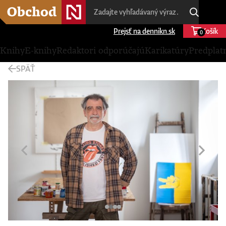
Prejsť na dennikn.sk
Košík
0
Knihy
E-knihy
Redaktori odporúčajú
Karikatúry
Predplat
SPÄŤ