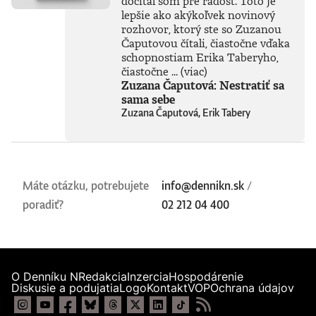
dočítal som pre radosť. Toto je
kvalitnými
lepšie ako akýkoľvek novinový
pigmentovými
rozhovor, ktorý ste so Zuzanou
farbami Epson
Čaputovou čítali, čiastočne vďaka
Stylus Pro na
bavlnenom
schopnostiam Erika Taberyho,
archívnom 320-
čiastočne ...
(viac)
gramovom papieri
Zuzana Čaputová: Nestratiť sa
Fineart, procesom
sama sebe
overeným
Zuzana Čaputová, Erik Tabery
certifikátom pre
produkty
Hahnemühle.
Upozornenie:
Kresby tlačíme na
objednávku a každá
Máte otázku, potrebujete
info@dennikn.sk
/
je osobitne
poradiť?
02 212 04 400
podpísaná
autorom, dodacia
lehota je preto
typicky 25-30 dní
od objednávky.
Pozrite si všetky
O Denníku N
Redakcia
Inzercia
Hospodárenie
dostupné
Diskusie a podujatia
Logo
Kontakt
VOP
Ochrana údajov
karikatúry