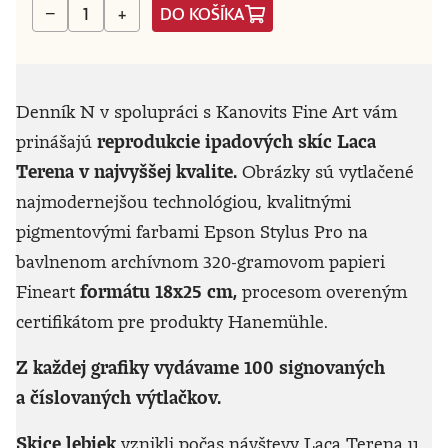
DO KOŠÍKA
−
+
Denník N v spolupráci s Kanovits Fine Art vám
prinášajú
reprodukcie ipadových skíc Laca
Terena v najvyššej kvalite.
Obrázky sú vytlačené
najmodernejšou technológiou, kvalitnými
pigmentovými farbami Epson Stylus Pro na
bavlnenom archívnom 320-gramovom papieri
Fineart
formátu 18x25 cm,
procesom overeným
certifikátom pre produkty Hanemühle.
Z každej grafiky vydávame 100 signovaných
a číslovaných výtlačkov.
Skice lebiek
vznikli počas návštevy Laca Terena u