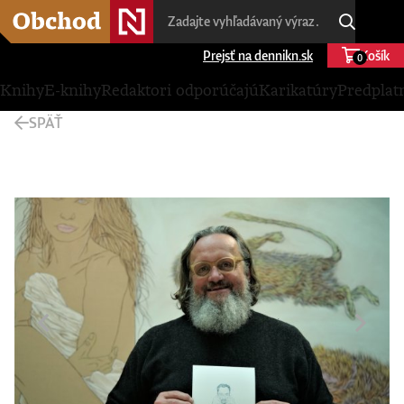
Prejsť na dennikn.sk
Košík
0
Knihy
E-knihy
Redaktori odporúčajú
Karikatúry
Predplat
SPÄŤ