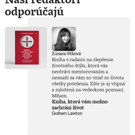
dnešného dňa.
Pozriete sa, v
odporúčajú
lepšom prípade sa
zasmejete a idete
ďalej. Môžete sa na
ne pozerať aj ako
na správu o stave
krajiny. Kreslené
hodnotenie
situácie, v ktorej sa
Zuzana Vitková
nachádzame. Deň
Kniha s radami na zlepšenie
po dni. S
životného štýlu, ktorá vás
neuveriteľnou
neotrávi mentorovaním a
presnosťou a
prekvapivou
nesnaží sa vám zo vziať zo života
pointou. Častokrát
všetky potešenia. Ešte je aj vtipná
jasnejšie, ako všetky
a založená na vedeckom poznaní.
vety, ktoré v ten
Mňam.
deň napíšu
Kniha, ktorá vám možno
komentátori a
zachráni život
analytici. Ale pozor!
Graham Lawton
Môžete sa na ne
pozerať aj ako na
umenie. Čistá
kresba, dokonalá