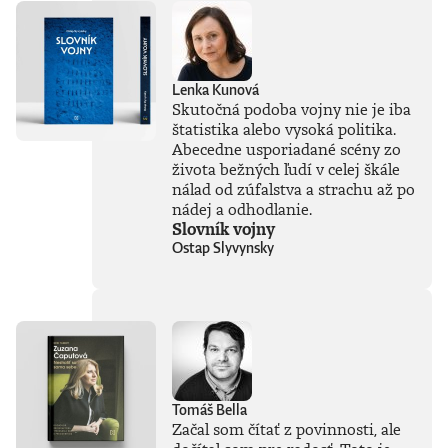
kompozícia.
Jednoducho obraz,
ktorý by ste si radi
zavesili na stenu.
Taký je Shooty.
Lenka Kunová
Teraz môže byť
Skutočná podoba vojny nie je iba
signovaná
štatistika alebo vysoká politika.
Shootyho
Abecedne usporiadané scény zo
karikatúra vaša, a
to na kvalitnom
života bežných ľudí v celej škále
papieri vo formáte
nálad od zúfalstva a strachu až po
A3. Denník N v
nádej a odhodlanie.
spolupráci s
Slovník vojny
Kanovits Fine Art
Ostap Slyvynsky
vám prinášajú
reprodukcie
Shootyho karikatúr
v kvalite, akú
neuvidíte pri
novinovej tlači, ani
na internete.
Obrázky sú
vytlačené
Tomáš Bella
najmodernejšou
Začal som čítať z povinnosti, ale
technológiou,