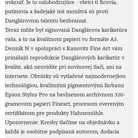
uväzniť. Je to oslobodzujúce - všetci tí ficovia,
putinovia a kadejaké iné monštrá sú proti
Danglárovmu talentu bezbranné.
Teraz môže byť signovaná Danglárova karikatúra
vaša, a to na kvalitnom papieri vo formáte A3.
Denník N v spolupráci s Kanovits Fine Art vám
prinášajú reprodukcie Danglárových karikatúr v
kvalite, akú neuvidíte pri novinovej tlači, ani na
internete. Obrázky sú vytlačené najmodernejšou
technológiou, kvalitnými pigmentovými farbami
Epson Stylus Pro na bavlnenom archívnom 320-
gramovom papieri Fineart, procesom overeným
certifikátom pre produkty Hahnemühle.
Upozornenie: Kresby tlačíme na objednávku a
každá je osobitne podpísaná autorom, dodacia