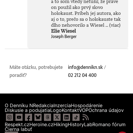
a to som vtedy netušil, že práve
on použil ako prvý slovo
holokaust. Príbeh jej autora, ako
aj o to, prečo sa o holokauste tak
dlho nehovorilo a Wiesel ...
(viac)
Elie Wiesel
Joseph Berger
Máte otázku, potrebujete
info@dennikn.sk
/
poradiť?
02 212 04 400
O Denníku N
Redakcia
Inzercia
Hospodárenie
Diskusie a podujatia
Logo
Kontakt
VOP
Ochrana údajov
Respekt.cz
Heroine.cz
Hiking
HistoryLab
Romano fórum
Čierna labuť