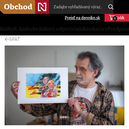
Prejsť na dennikn.sk
Košík
0
Knihy
E-knihy
Redaktori odporúčajú
Karikatúry
Predplat
SPÄŤ