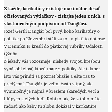
Z každej karikatúry existuje maximálne desať
očíslovaných výtlačkov - získajte jeden z nich, s
vlastnoručným podpisom od Danglára.
Jozef Gertli Danglár bol prvý, koho karikatúry o
politike po Novembri stáli za to - a platí to doteraz.
V Denníku N kreslí do piatkovej rubriky Udalosti
týždňa.
Niekedy vás rozosmeje, niekedy svojou kresbou
vynásobí zlosť, ktorú mate z politiky. Ale takmer
isto vás prinúti sa pozrieť bližšie a ešte raz to
predýchať. Danglár je veľmi často vtipný, ale
výnimočný je najmä v kreslení škaredých vecí a
hlúpych a zlých ľudí. Robí to tak, že z toho máte
radosť, ako keby tú zlobu dokázal v karikatúre