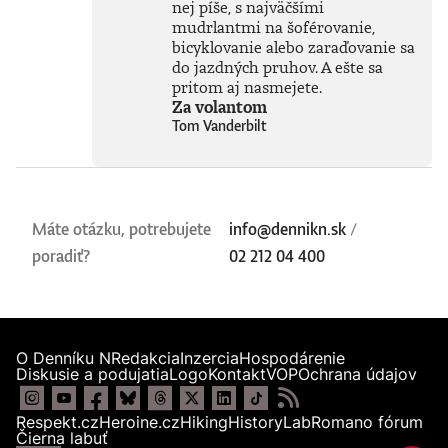
nej píše, s najväčšími
mudrlantmi na šoférovanie,
bicyklovanie alebo zaraďovanie sa
do jazdných pruhov. A ešte sa
pritom aj nasmejete.
Za volantom
Tom Vanderbilt
Máte otázku, potrebujete
info@dennikn.sk
/
poradiť?
02 212 04 400
O Denníku N
Redakcia
Inzercia
Hospodárenie
Diskusie a podujatia
Logo
Kontakt
VOP
Ochrana údajov
Respekt.cz
Heroine.cz
Hiking
HistoryLab
Romano fórum
Čierna labuť