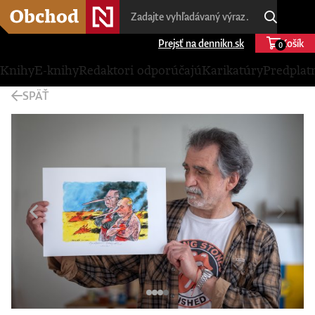
Prejsť na dennikn.sk
Košík
0
Knihy
E-knihy
Redaktori odporúčajú
Karikatúry
Predplat
SPÄŤ