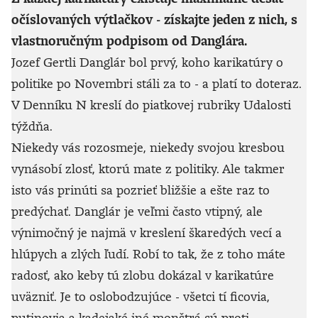
očíslovaných výtlačkov - získajte jeden z nich, s
vlastnoručným podpisom od Danglára.
Jozef Gertli Danglár bol prvý, koho karikatúry o
politike po Novembri stáli za to - a platí to doteraz.
V Denníku N kreslí do piatkovej rubriky Udalosti
týždňa.
Niekedy vás rozosmeje, niekedy svojou kresbou
vynásobí zlosť, ktorú mate z politiky. Ale takmer
isto vás prinúti sa pozrieť bližšie a ešte raz to
predýchať. Danglár je veľmi často vtipný, ale
výnimočný je najmä v kreslení škaredých vecí a
hlúpych a zlých ľudí. Robí to tak, že z toho máte
radosť, ako keby tú zlobu dokázal v karikatúre
uväzniť. Je to oslobodzujúce - všetci tí ficovia,
putinovia a kadejaké iné monštrá sú proti