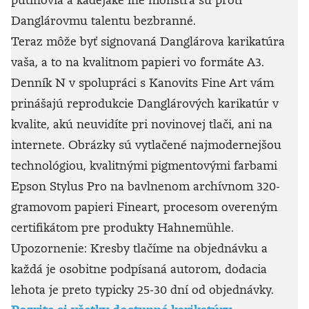
Danglárovmu talentu bezbranné.
Teraz môže byť signovaná Danglárova karikatúra
vaša, a to na kvalitnom papieri vo formáte A3.
Denník N v spolupráci s Kanovits Fine Art vám
prinášajú reprodukcie Danglárových karikatúr v
kvalite, akú neuvidíte pri novinovej tlači, ani na
internete. Obrázky sú vytlačené najmodernejšou
technológiou, kvalitnými pigmentovými farbami
Epson Stylus Pro na bavlnenom archívnom 320-
gramovom papieri Fineart, procesom overeným
certifikátom pre produkty Hahnemühle.
Upozornenie: Kresby tlačíme na objednávku a
každá je osobitne podpísaná autorom, dodacia
lehota je preto typicky 25-30 dní od objednávky.