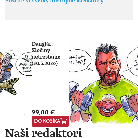
Pozrite si všetky dostupné karikatúry
Danglár:
Zločiny
netrestáme
(30.5.2026)
99,00 €
DO KOŠÍKA
Naši redaktori