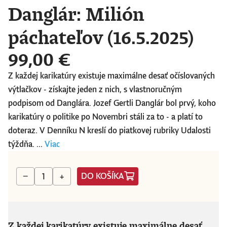
Danglár: Milión
páchateľov (16.5.2025)
99,00 €
Z každej karikatúry existuje maximálne desať očíslovaných
výtlačkov - získajte jeden z nich, s vlastnoručným
podpisom od Danglára. Jozef Gertli Danglár bol prvý, koho
karikatúry o politike po Novembri stáli za to - a platí to
doteraz. V Denníku N kreslí do piatkovej rubriky Udalosti
týždňa. ...
Viac
DO KOŠÍKA
−
+
Z každej karikatúry existuje maximálne desať