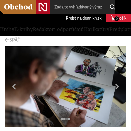
Prejsť na dennikn.sk
Košík
0
Knihy
E-knihy
Redaktori odporúčajú
Karikatúry
Predplat
SPÄŤ