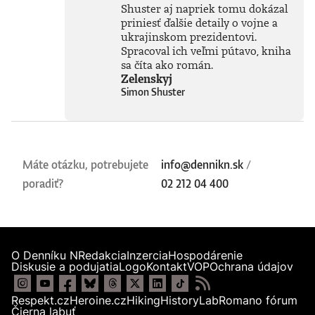
Shuster aj napriek tomu dokázal
priniesť ďalšie detaily o vojne a
ukrajinskom prezidentovi.
Spracoval ich veľmi pútavo, kniha
sa číta ako román.
Zelenskyj
Simon Shuster
Máte otázku, potrebujete
info@dennikn.sk
/
poradiť?
02 212 04 400
O Denníku N
Redakcia
Inzercia
Hospodárenie
Diskusie a podujatia
Logo
Kontakt
VOP
Ochrana údajov
Respekt.cz
Heroine.cz
Hiking
HistoryLab
Romano fórum
Čierna labuť