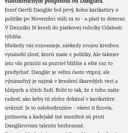
vlastnoručným podpisom od Danglára.
Jozef Gertli Danglár bol prvý, koho karikatúry o
politike po Novembri stáli za to - a platí to doteraz.
V Denníku N kreslí do piatkovej rubriky Udalosti
týždňa.
Niekedy vás rozosmeje, niekedy svojou kresbou
vynásobí zlosť, ktorú mate z politiky. Ale takmer
isto vás prinúti sa pozrieť bližšie a ešte raz to
predýchať. Danglár je veľmi často vtipný, ale
výnimočný je najmä v kreslení škaredých vecí a
hlúpych a zlých ľudí. Robí to tak, že z toho máte
radosť, ako keby tú zlobu dokázal v karikatúre
uväzniť. Je to oslobodzujúce - všetci tí ficovia,
putinovia a kadejaké iné monštrá sú proti
Danglárovmu talentu bezbranné.