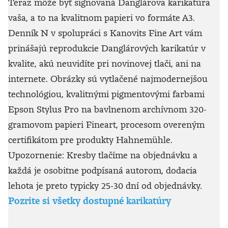
Teraz môže byť signovaná Danglárova karikatúra
vaša, a to na kvalitnom papieri vo formáte A3.
Denník N v spolupráci s Kanovits Fine Art vám
prinášajú reprodukcie Danglárových karikatúr v
kvalite, akú neuvidíte pri novinovej tlači, ani na
internete. Obrázky sú vytlačené najmodernejšou
technológiou, kvalitnými pigmentovými farbami
Epson Stylus Pro na bavlnenom archívnom 320-
gramovom papieri Fineart, procesom overeným
certifikátom pre produkty Hahnemühle.
Upozornenie: Kresby tlačíme na objednávku a
každá je osobitne podpísaná autorom, dodacia
lehota je preto typicky 25-30 dní od objednávky.
Pozrite si všetky dostupné karikatúry