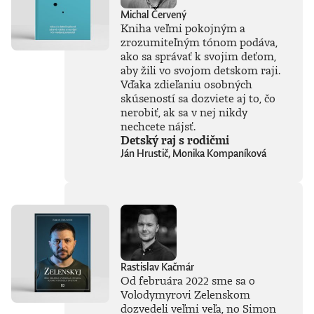
Michal Červený
Kniha veľmi pokojným a
zrozumiteľným tónom podáva,
ako sa správať k svojim deťom,
aby žili vo svojom detskom raji.
Vďaka zdieľaniu osobných
skúseností sa dozviete aj to, čo
nerobiť, ak sa v nej nikdy
nechcete nájsť.
Detský raj s rodičmi
Ján Hrustič, Monika Kompaníková
Rastislav Kačmár
Od februára 2022 sme sa o
Volodymyrovi Zelenskom
dozvedeli veľmi veľa, no Simon