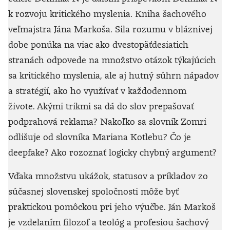
k rozvoju kritického myslenia. Kniha šachového
veľmajstra Jána Markoša. Sila rozumu v bláznivej
dobe ponúka na viac ako dvestopäťdesiatich
stranách odpovede na množstvo otázok týkajúcich
sa kritického myslenia, ale aj hutný súhrn nápadov
a stratégií, ako ho využívať v každodennom
živote.
Akými trikmi sa dá do slov prepašovať
podprahová reklama?
Nakoľko sa slovník Zomri
odlišuje od slovníka Mariana Kotlebu? Čo je
deepfake? A
ko rozoznať logicky chybný argument?
Vďaka množstvu ukážok, statusov a príkladov zo
súčasnej slovenskej spoločnosti môže byť
praktickou pomôckou pri jeho výučbe. Ján Markoš
je vzdelaním filozof a teológ a profesiou šachový