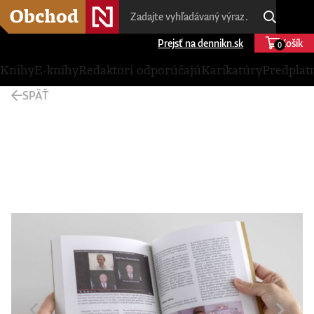
Prejsť na dennikn.sk
Košík
0
Knihy
E-knihy
Redaktori odporúčajú
Karikatúry
Predplat
SPÄŤ