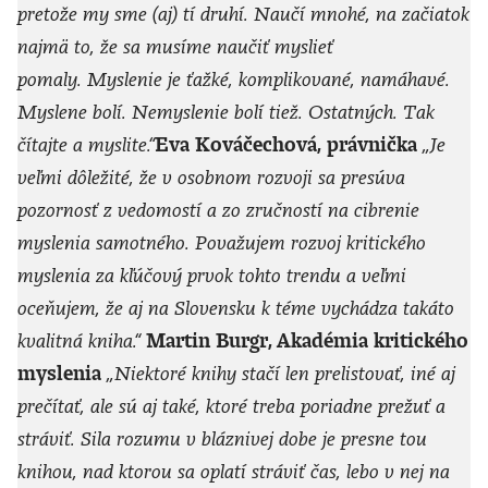
pretože my sme (aj) tí druhí. Naučí
mnohé, na začiatok
najmä to, že sa musíme naučiť myslieť
pomaly.
Myslenie je ťažké, komplikované, namáhavé.
Myslene bolí. Nemyslenie bolí tiež. Ostatných.
Tak
čítajte a myslite.“
Eva Kováčechová, právnička
„Je
veľmi dôležité, že v osobnom rozvoji sa presúva
pozornosť z vedomostí a zo zručností na
cibrenie
myslenia samotného. Považujem rozvoj kritického
myslenia za kľúčový prvok tohto
trendu a veľmi
oceňujem, že aj na Slovensku k téme vychádza takáto
kvalitná kniha.“
Martin Burgr, Akadémia kritického
myslenia
„Niektoré knihy stačí len prelistovať, iné aj
prečítať, ale sú aj také, ktoré treba poriadne prežuť a
stráviť. Sila rozumu v bláznivej dobe je presne tou
knihou, nad ktorou sa oplatí stráviť čas, lebo v nej na