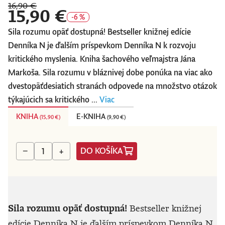
16,90 €
15,90 €
-6 %
Sila rozumu opäť dostupná! Bestseller knižnej edície
Denníka N je ďalším príspevkom Denníka N k rozvoju
kritického myslenia. Kniha šachového veľmajstra Jána
Markoša. Sila rozumu v bláznivej dobe ponúka na viac ako
dvestopäťdesiatich stranách odpovede na množstvo otázok
týkajúcich sa kritického ...
Viac
KNIHA
E-KNIHA
(
15,90 €
)
(
9,90 €
)
DO KOŠÍKA
−
+
Sila rozumu opäť dostupná!
Bestseller knižnej
edície Denníka N je ďalším príspevkom Denníka N