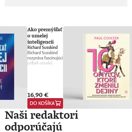
Ako premýšľať
o umelej
inteligencii
Richard Susskind
Richard Susskind
rozpráva fascinujúci
príbeh umelej
inteligencie a
prináša stručného
sprievodcu, ktorý
nás núti
prehodnotiť
16,90 €
všetko, čo sme si o
nej doteraz mysleli.
DO KOŠÍKA
Vyvádza umelú
Naši redaktori
inteligenciu z prísne
strážených
počítačových
odporúčajú
laboratórií