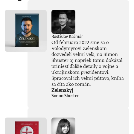
technologických
gigantov priamo do
nášho
každodenného
života. Od príchodu
systému ChatGPT
zaplavila verejnosť
Rastislav Kačmár
vlna záujmu o AI,
Od februára 2022 sme sa o
no zároveň
Volodymyrovi Zelenskom
zavládol zmätok.
dozvedeli veľmi veľa, no Simon
Čo vlastne umelá
inteligencia dokáže
Shuster aj napriek tomu dokázal
a kde sú jej limity?
priniesť ďalšie detaily o vojne a
Čo nás ešte len
ukrajinskom prezidentovi.
čaká? Je pre ľudstvo
Spracoval ich veľmi pútavo, kniha
spásou alebo
sa číta ako román.
najväčšou
Zelenskyj
existenčnou
Simon Shuster
hrozbou? Susskind
sa nevyhýba ani
pálčivým otázkam
o regulácii a
morálnych
hraniciach, ktoré by
sme pri jej