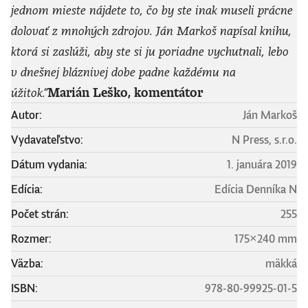
jednom mieste nájdete to, čo by ste inak museli prácne
dolovať z mnohých zdrojov. Ján Markoš napísal knihu,
ktorá si zaslúži, aby ste si ju poriadne vychutnali, lebo
v dnešnej bláznivej dobe padne každému na
úžitok.“
Marián Leško, komentátor
Autor:
Ján Markoš
Vydavateľstvo:
N Press, s.r.o.
Dátum vydania:
1. januára 2019
Edícia:
Edícia Denníka N
Počet strán:
255
Rozmer:
175×240 mm
Väzba:
mäkká
ISBN:
978-80-99925-01-5