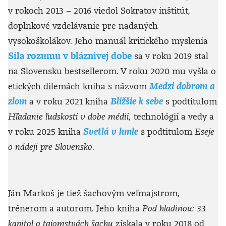
v rokoch 2013 – 2016 viedol Sokratov inštitút,
doplnkové vzdelávanie pre nadaných
vysokoškolákov. Jeho manuál kritického myslenia
Sila rozumu v bláznivej dobe
sa v roku 2019 stal
na Slovensku bestsellerom. V roku 2020 mu vyšla o
etických dilemách kniha s názvom
Medzi dobrom a
zlom
a v roku 2021 kniha
Bližšie k sebe
s podtitulom
Hľadanie ľudskosti v dobe médií,
technológií a vedy a
v roku 2025 kniha
Svetlá v hmle
s podtitulom
Eseje
o nádeji pre Slovensko
.
Ján Markoš je tiež šachovým veľmajstrom,
trénerom a autorom. Jeho kniha
Pod hladinou: 33
kapitol o tajomstvách šachu
získala v roku 2018 od