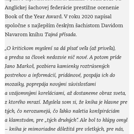
Anglickej šachovej federácie prestížne ocenenie
Book of the Year Award. V roku 2020 napísal
spoločne s najlepším českým šachistom Davidom
Navarom knihu
Tajná přísada
.
„O kritickom myslení sa dá písať veľa (až priveľa),
a predsa sa človek nedozvie nič nové.
A potom príde
Jano Markoš, pozbiera kamienky roztrúsených
postrehov a informácií, pridá
nové, pospája ich do
mozaiky, poprepája novými súvislosťami
a vzájomnými koreláciami,
až dostaneme obraz sveta,
z ktorého mrazí. Myslela som si, že kniha je hlavne pre
tých, čo
nerozumejú, čo ľahko naletia konšpiráciám
a klamstvám, pre „tých druhých“. Ale bol to hlúpy
omyl
– kniha je mimoriadne dôležitá pre všetkých, pre nás,