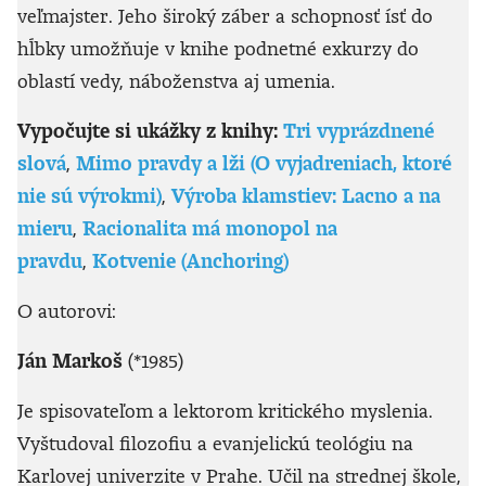
veľmajster. Jeho široký záber a schopnosť ísť do
hĺbky umožňuje v knihe podnetné exkurzy do
oblastí vedy, náboženstva aj umenia.
Vypočujte si ukážky z knihy:
Tri vyprázdnené
slová
,
Mimo pravdy a lži (O vyjadreniach, ktoré
nie sú výrokmi)
,
Výroba klamstiev: Lacno a na
mieru
,
Racionalita má monopol na
pravdu
,
Kotvenie (Anchoring)
O autorovi:
Ján Markoš
(*1985)
Je spisovateľom a lektorom kritického myslenia.
Vyštudoval filozofiu a evanjelickú teológiu na
Karlovej univerzite v Prahe. Učil na strednej škole,