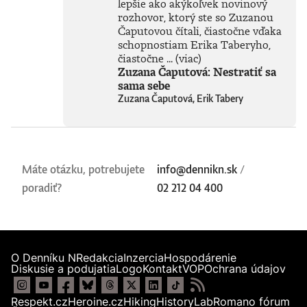
lepšie ako akýkoľvek novinový
skutočného
technického
rozhovor, ktorý ste so Zuzanou
rozmachu.
Čaputovou čítali, čiastočne vďaka
Naznačuje, že
schopnostiam Erika Taberyho,
technológie, ktoré
čiastočne ...
(viac)
ešte neboli ani
Zuzana Čaputová: Nestratiť sa
vynájdené,
sama sebe
ovplyvnia naše
Zuzana Čaputová, Erik Tabery
životy v 30. rokoch
tohto storočia
oveľa zásadnejšie
než čokoľvek, čo
máme k dispozícii
dnes. Otvára tým
Máte otázku, potrebujete
info@dennikn.sk
/
fascinujúcu diskusiu
poradiť?
02 212 04 400
o možnostiach
vedomých strojov,
o veľkolepých
virtuálnych svetoch
a o vplyve AI na
samotnú evolúciu
O Denníku N
Redakcia
Inzercia
Hospodárenie
človeka.Knihu
Diskusie a podujatia
Logo
Kontakt
VOP
Ochrana údajov
preložil Marián
Hamada.Prečítajte
si ukážku z
Respekt.cz
Heroine.cz
Hiking
HistoryLab
Romano fórum