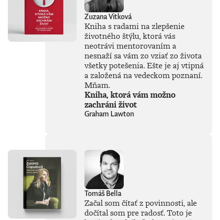
používaní mali
jasne stanoviť.V
Zuzana Vitková
knihe Ako
Kniha s radami na zlepšenie
premýšľať o umelej
životného štýlu, ktorá vás
inteligencii autor
neotrávi mentorovaním a
čerpá zo svojich
bohatých
nesnaží sa vám zo vziať zo života
skúseností, keďže
všetky potešenia. Ešte je aj vtipná
tejto téme sa
a založená na vedeckom poznaní.
venuje už od
Mňam.
začiatku 80. rokov.
Kniha, ktorá vám možno
Vyváženie prínosov
zachráni život
a hrozieb AI
Graham Lawton
považuje za
kľúčovú výzvu našej
doby. Jeho pohľady
sú často
nekonvenčné –
ChatGPT a
generatívnu AI
vníma len ako
najnovšiu kapitolu
Tomáš Bella
v dlhom príbehu a
Začal som čítať z povinnosti, ale
tvrdí, že sme stále
dočítal som pre radosť. Toto je
iba na začiatku