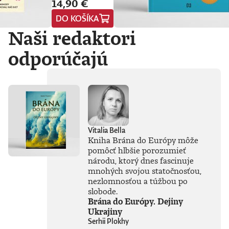
14,90 €
osviežujúci výber
neúmyselných
DO KOŠÍKA
pochybení, ktorým
Naši redaktori
sa to podarilo – raz
to bol rozchod, čo
pochoval
odporúčajú
impérium, inokedy
spánok poslal ku
dnu pýchu
lodiarstva.Britský
historik a komik
Paul Coulter si
posvietil na kľúčové
postavy a udalosti
Vitalia Bella
posledných dvoch
Kniha Brána do Európy môže
tisícročí. Za
pomôcť hlbšie porozumieť
nablýskanou
národu, ktorý dnes fascinuje
fasádou moci a
egom božských
mnohých svojou statočnosťou,
rozmerov – či išlo o
nezlomnosťou a túžbou po
fascinujúcu
slobode.
Kleopatru, alebo o
Brána do Európy. Dejiny
tragédiu Titanicu –
Ukrajiny
sa totiž často
Serhii Plokhy
skrývali až príliš