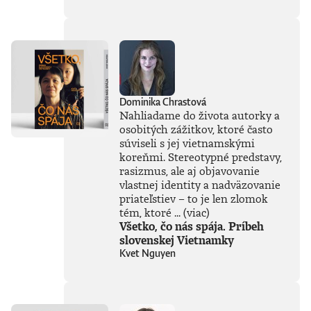
obyčajné ľudské
zlyhania.Zabudnite
na nudné učebnice.
Prichádza dejepis,
ktorý vás bude
baviť: hitparáda
katastrofálnych
rozhodnutí,
Dominika Chrastová
pomýleného
Nahliadame do života autorky a
hrdinstva a totálnej
osobitých zážitkov, ktoré často
straty súdnosti.
súviseli s jej vietnamskými
Autor rozpráva
koreňmi. Stereotypné predstavy,
príbehy, ktoré
formovali náš svet
rasizmus, ale aj objavovanie
a mali priam
vlastnej identity a nadväzovanie
neuveriteľné
priateľstiev – to je len zlomok
následky. Napokon,
tém, ktoré ...
(viac)
človeku sa hneď
Všetko, čo nás spája. Príbeh
lepšie zaspáva s
slovenskej Vietnamky
vedomím, že nech
Kvet Nguyen
už dnes pokazil
hocičo, najväčšie
postavy histórie to
dokázali zbabrať
ešte oveľa