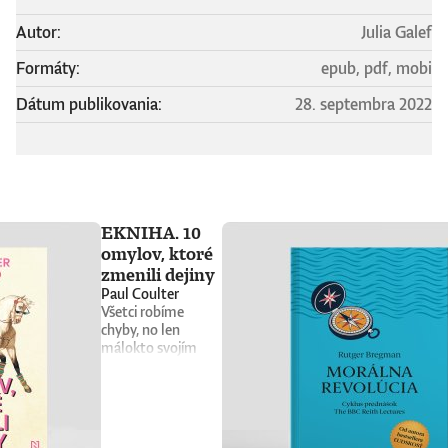
Autor:
Julia Galef
Formáty:
epub, pdf, mobi
Dátum publikovania:
28. septembra 2022
EKNIHA. 10
omylov, ktoré
zmenili dejiny
Paul Coulter
Všetci robíme
chyby, no len
málokto svojím
prešľapom zmení
chod dejín. Kniha 10
omylov, ktoré
zmenili dejiny
prináša vtipný a