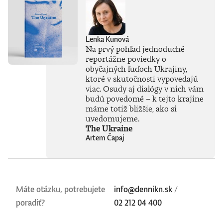
ukážkovejšie.Knihu
preložil Igor
Otčenáš.Prečítajte
si ukážku z
Lenka Kunová
knihy.Paul Coulter
Na prvý pohľad jednoduché
je britský
reportážne poviedky o
spisovateľ, komik a
obyčajných ľuďoch Ukrajiny,
historik, ktorého
kritikmi oceňované
ktoré v skutočnosti vypovedajú
živé vystúpenie Päť
viac. Osudy aj dialógy v nich vám
omylov, ktoré
budú povedomé – k tejto krajine
zmenili dejiny sa
máme totiž bližšie, ako si
stalo hitom a dva
uvedomujeme.
roky po sebe bolo
The Ukraine
vypredané na
Artem Čapaj
festivaloch
Edinburgh Fringe aj
Adelaide Fringe.
Diváci so záujmom
o históriu si ho
mimoriadne
Máte otázku, potrebujete
info@dennikn.sk
/
obľúbili a webová
poradiť?
02 212 04 400
stránka British
Comedy Guide ho
ocenila ako