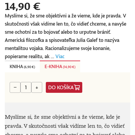
14,90 €
Myslíme si, že sme objektívni a že vieme, kde je pravda. V
skutočnosti však vidíme len to, čo vidieť chceme, a navyše
sme ochotní za to bojovať alebo to urputne brániť.
Americká filozofka a spisovateľka Julia Galef to nazýva
mentalitou vojaka. Racionalizujeme svoje konanie,
popierame realitu, ak ...
Viac
KNIHA
E-KNIHA
(
6,90 €
)
(
14,90 €
)
DO KOŠÍKA
−
+
Myslíme si, že sme objektívni a že vieme, kde je
pravda. V skutočnosti však vidíme len to, čo vidieť
chceme, a navyše sme ochotní za to bojovať alebo