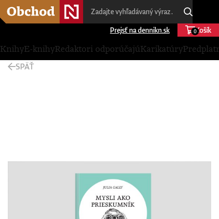
Prejsť na dennikn.sk
Košík
0
Knihy
E-knihy
Redaktori odporúčajú
Karikatúry
Predplat
SPÄŤ