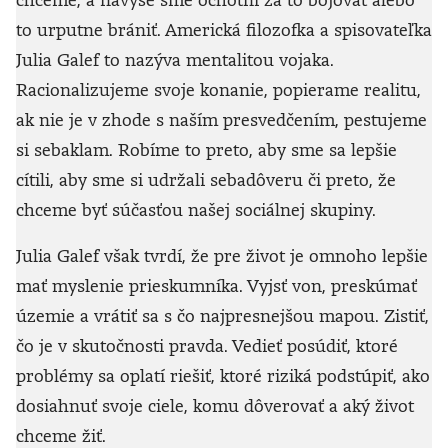
to urputne brániť. Americká filozofka a spisovateľka
Julia Galef to nazýva mentalitou vojaka.
Racionalizujeme svoje konanie, popierame realitu,
ak nie je v zhode s naším presvedčením, pestujeme
si sebaklam. Robíme to preto, aby sme sa lepšie
cítili, aby sme si udržali sebadôveru či preto, že
chceme byť súčasťou našej sociálnej skupiny.
Julia Galef však tvrdí, že pre život je omnoho lepšie
mať myslenie prieskumníka. Vyjsť von, preskúmať
územie a vrátiť sa s čo najpresnejšou mapou. Zistiť,
čo je v skutočnosti pravda. Vedieť posúdiť, ktoré
problémy sa oplatí riešiť, ktoré riziká podstúpiť, ako
dosiahnuť svoje ciele, komu dôverovať a aký život
chceme žiť.