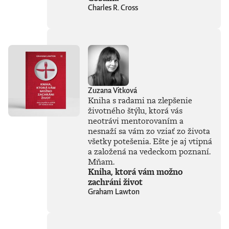
Charles R. Cross
pálčivým otázkam
o regulácii a
morálnych
hraniciach, ktoré by
sme pri jej
používaní mali
jasne stanoviť.V
knihe Ako
premýšľať o umelej
Zuzana Vitková
inteligencii autor
Kniha s radami na zlepšenie
čerpá zo svojich
bohatých
životného štýlu, ktorá vás
skúseností, keďže
neotrávi mentorovaním a
tejto téme sa
nesnaží sa vám zo vziať zo života
venuje už od
všetky potešenia. Ešte je aj vtipná
začiatku 80. rokov.
a založená na vedeckom poznaní.
Vyváženie prínosov
Mňam.
a hrozieb AI
Kniha, ktorá vám možno
považuje za
zachráni život
kľúčovú výzvu našej
Graham Lawton
doby. Jeho pohľady
sú často
nekonvenčné –
ChatGPT a
generatívnu AI