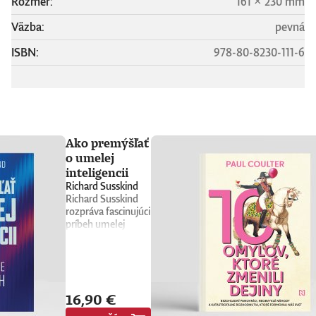
Rozmer:
161 × 230 mm
Väzba:
pevná
ISBN:
978-80-8230-111-6
Ako premýšľať
o umelej
inteligencii
Richard Susskind
Richard Susskind
rozpráva fascinujúci
príbeh umelej
inteligencie a
prináša stručného
sprievodcu, ktorý
nás núti
prehodnotiť
16,90 €
všetko, čo sme si o
nej doteraz mysleli.