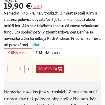
20,90 €
19,90 €
-5 %
Nemecko 1945: krajina v troskách. Z miest sa stali ruiny a
viac než polovica obyvateľov žije tam, kde nepatrí alebo
netúži byť. Ako sa z takéhoto chaosu dá znovu vybudovať
fungujúca spoločnosť? V zbombardovanom Berlíne sa
novinárka a členka odboja Ruth Andreas-Friedrich zohrieva
pri provizórnej ...
Viac
KNIHA
E-KNIHA
(
19,90 €
)
(
16,90 €
)
DO KOŠÍKA
−
+
Nemecko 1945: krajina v troskách. Z miest sa stali
ruiny a viac než polovica obyvateľov žije tam, kde