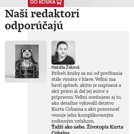
DO KOŠÍKA
Vyvádza umelú
Naši redaktori
inteligenciu z prísne
strážených
počítačových
odporúčajú
laboratórií
technologických
gigantov priamo do
nášho
každodenného
života. Od príchodu
systému ChatGPT
zaplavila verejnosť
Natália Žáková
vlna záujmu o AI,
Príbeh knihy sa mi od prečítania
no zároveň
stále vynára v hlave. Veľmi ma
zavládol zmätok.
bavil spôsob, akým je napísaná a
Čo vlastne umelá
inteligencia dokáže
akú prácu si dal jej autor s
a kde sú jej limity?
prípravou. Veľmi oceňujem aj to,
Čo nás ešte len
ako detailne vykreslil detstvo
čaká? Je pre ľudstvo
Kurta Cobaina a akú pozornosť
spásou alebo
venuje jeho komplikovaným
najväčšou
rodinným vzťahom.
existenčnou
Ťažší ako nebo. Životopis Kurta
hrozbou? Susskind
Cobaina
sa nevyhýba ani