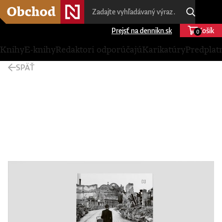
Prejsť na dennikn.sk
Košík
0
Knihy
E-knihy
Redaktori odporúčajú
Karikatúry
Predplat
SPÄŤ