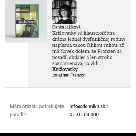
vníma len ako
najnovšiu kapitolu
v dlhom príbehu a
tvrdí, že sme stále
Danka Ježíková
iba na začiatku
Križovatky sú klaustrofóbna
skutočného
technického
dráma jednej dysfunkčnej rodiny
rozmachu.
napísaná takou ľahkou rukou, až
Naznačuje, že
má človek dojem, že Franzen sa
technológie, ktoré
posadil obďaleč a len stroho
ešte neboli ani
zaznamenáva, čo vidí.
vynájdené,
Križovatky
ovplyvnia naše
Jonathan Franzen
životy v 30. rokoch
tohto storočia
oveľa zásadnejšie
než čokoľvek, čo
máme k dispozícii
dnes. Otvára tým
Máte otázku, potrebujete
info@dennikn.sk
/
fascinujúcu diskusiu
poradiť?
02 212 04 400
o možnostiach
vedomých strojov,
o veľkolepých
virtuálnych svetoch