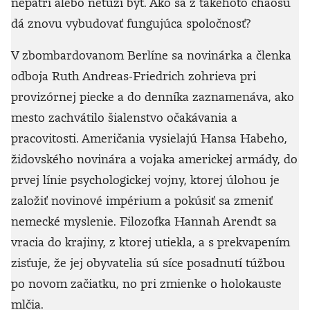
nepatrí alebo netúži byť. Ako sa z takéhoto chaosu
dá znovu vybudovať fungujúca spoločnosť?
V zbombardovanom Berlíne sa novinárka a členka
odboja Ruth Andreas-Friedrich zohrieva pri
provizórnej piecke a do denníka zaznamenáva, ako
mesto zachvátilo šialenstvo očakávania a
pracovitosti. Američania vysielajú Hansa Habeho,
židovského novinára a vojaka americkej armády, do
prvej línie psychologickej vojny, ktorej úlohou je
založiť novinové impérium a pokúsiť sa zmeniť
nemecké myslenie. Filozofka Hannah Arendt sa
vracia do krajiny, z ktorej utiekla, a s prekvapením
zisťuje, že jej obyvatelia sú síce posadnutí túžbou
po novom začiatku, no pri zmienke o holokauste
mlčia.