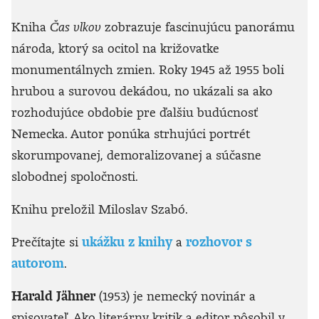
Kniha
Čas vlkov
zobrazuje fascinujúcu panorámu
národa, ktorý sa ocitol na križovatke
monumentálnych zmien. Roky 1945 až 1955 boli
hrubou a surovou dekádou, no ukázali sa ako
rozhodujúce obdobie pre ďalšiu budúcnosť
Nemecka. Autor ponúka strhujúci portrét
skorumpovanej, demoralizovanej a súčasne
slobodnej spoločnosti.
Knihu preložil Miloslav Szabó.
Prečítajte si
ukážku z knihy
a
rozhovor s
autorom
.
Harald Jähner
(1953) je nemecký novinár a
spisovateľ. Ako literárny kritik a editor pôsobil v