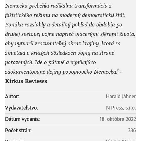
Nemecku prebehla radikálna transformácia z
fašistického režimu na moderný demokratický štát.
Ponúka rozsiahly a detailný pohľad do obdobia po
druhej svetovej vojne naprieč viacerými sférami života,
aby vytvoril zrozumiteľný obraz krajiny, ktorá sa
zmietala v krutých dôsledkoch vojny na strane
porazených. Ide o pútavé a vynikajúco
zdokumentované dejiny povojnového Nemecka.“
-
Kirkus Reviews
Autor:
Harald Jähner
Vydavateľstvo:
N Press, s.r.o.
Dátum vydania:
18. októbra 2022
Počet strán:
336