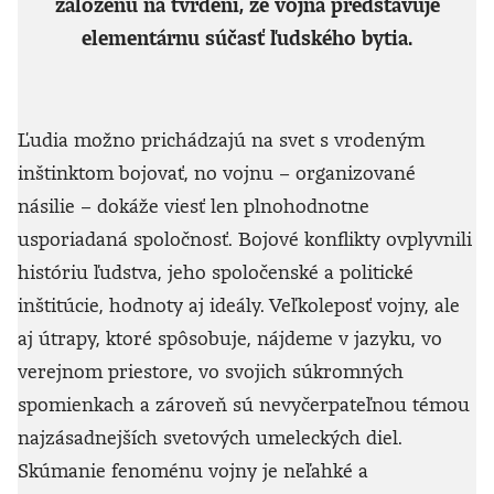
založenú na tvrdení, že vojna predstavuje
elementárnu súčasť ľudského bytia.
Ľudia možno prichádzajú na svet s vrodeným
inštinktom bojovať, no vojnu – organizované
násilie – dokáže viesť len plnohodnotne
usporiadaná spoločnosť. Bojové konflikty ovplyvnili
históriu ľudstva, jeho spoločenské a politické
inštitúcie, hodnoty aj ideály. Veľkoleposť vojny, ale
aj útrapy, ktoré spôsobuje, nájdeme v jazyku, vo
verejnom priestore, vo svojich súkromných
spomienkach a zároveň sú nevyčerpateľnou témou
najzásadnejších svetových umeleckých diel.
Skúmanie fenoménu vojny je neľahké a