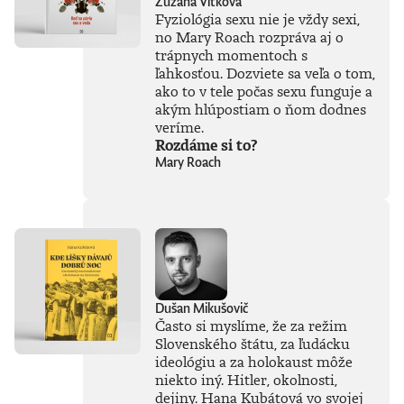
Zuzana Vitková
knihe Ako
Fyziológia sexu nie je vždy sexi,
premýšľať o umelej
no Mary Roach rozpráva aj o
inteligencii autor
trápnych momentoch s
čerpá zo svojich
bohatých
ľahkosťou. Dozviete sa veľa o tom,
skúseností, keďže
ako to v tele počas sexu funguje a
tejto téme sa
akým hlúpostiam o ňom dodnes
venuje už od
veríme.
začiatku 80. rokov.
Rozdáme si to?
Vyváženie prínosov
Mary Roach
a hrozieb AI
považuje za
kľúčovú výzvu našej
doby. Jeho pohľady
sú často
nekonvenčné –
ChatGPT a
generatívnu AI
vníma len ako
Dušan Mikušovič
najnovšiu kapitolu
Často si myslíme, že za režim
v dlhom príbehu a
Slovenského štátu, za ľudácku
tvrdí, že sme stále
ideológiu a za holokaust môže
iba na začiatku
niekto iný. Hitler, okolnosti,
skutočného
technického
dejiny. Hana Kubátová vo svojej