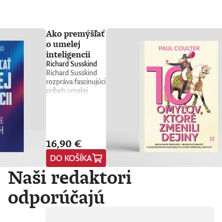
Ako premýšľať
o umelej
inteligencii
Richard Susskind
Richard Susskind
rozpráva fascinujúci
príbeh umelej
inteligencie a
prináša stručného
sprievodcu, ktorý
nás núti
prehodnotiť
16,90 €
všetko, čo sme si o
nej doteraz mysleli.
DO KOŠÍKA
Vyvádza umelú
Naši redaktori
inteligenciu z prísne
strážených
počítačových
odporúčajú
laboratórií
technologických
gigantov priamo do