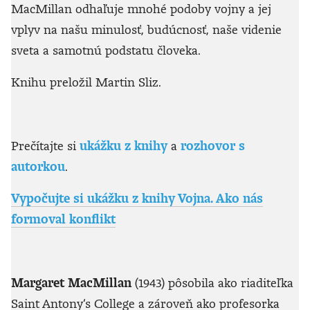
MacMillan odhaľuje mnohé podoby vojny a jej
vplyv na našu minulosť, budúcnosť, naše videnie
sveta a samotnú podstatu človeka.
Knihu preložil Martin Sliz.
Prečítajte si
ukážku z knihy
a
rozhovor s
autorkou
.
Vypočujte si ukážku z knihy Vojna. Ako nás
formoval konflikt
Margaret MacMillan
(1943) pôsobila ako riaditeľka
Saint Antony‘s College a zároveň ako profesorka