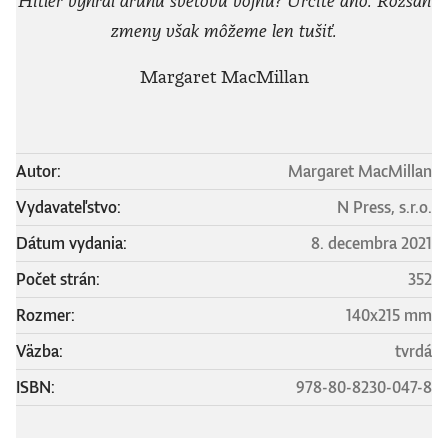
Hitler vyhral druhú svetovú vojnu? Určite áno. Rozsah
zmeny však môžeme len tušiť.
Margaret MacMillan
Autor:
Margaret MacMillan
Vydavateľstvo:
N Press, s.r.o.
Dátum vydania:
8. decembra 2021
Počet strán:
352
Rozmer:
140x215 mm
Väzba:
tvrdá
ISBN:
978-80-8230-047-8