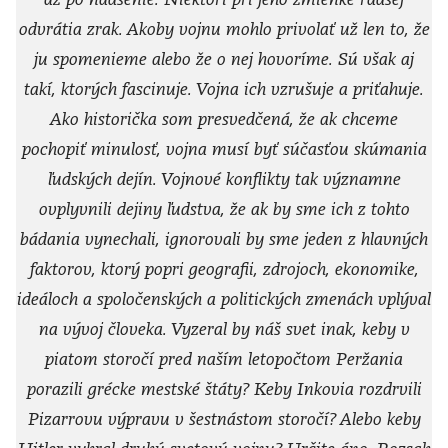
odvrátia zrak. Akoby vojnu mohlo privolať už len to, že
ju spomenieme alebo že o nej hovoríme. Sú však aj
takí, ktorých fascinuje. Vojna ich vzrušuje a priťahuje.
Ako historička som presvedčená, že ak chceme
pochopiť minulosť, vojna musí byť súčasťou skúmania
ľudských dejín. Vojnové konflikty tak významne
ovplyvnili dejiny ľudstva, že ak by sme ich z tohto
bádania vynechali, ignorovali by sme jeden z hlavných
faktorov, ktorý popri geografii, zdrojoch, ekonomike,
ideáloch a spoločenských a politických zmenách vplýval
na vývoj človeka. Vyzeral by náš svet inak, keby v
piatom storočí pred naším letopočtom Peržania
porazili grécke mestské štáty? Keby Inkovia rozdrvili
Pizarrovu výpravu v šestnástom storočí? Alebo keby