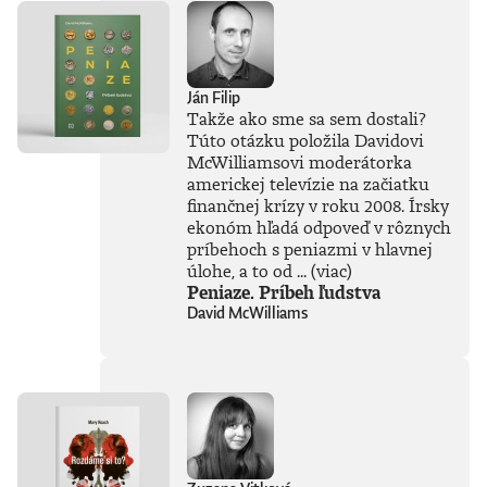
nášho
každodenného
života. Od príchodu
systému ChatGPT
zaplavila verejnosť
Ján Filip
vlna záujmu o AI,
Takže ako sme sa sem dostali?
no zároveň
Túto otázku položila Davidovi
zavládol zmätok.
McWilliamsovi moderátorka
Čo vlastne umelá
inteligencia dokáže
americkej televízie na začiatku
a kde sú jej limity?
finančnej krízy v roku 2008. Írsky
Čo nás ešte len
ekonóm hľadá odpoveď v rôznych
čaká? Je pre ľudstvo
príbehoch s peniazmi v hlavnej
spásou alebo
úlohe, a to od ...
(viac)
najväčšou
Peniaze. Príbeh ľudstva
existenčnou
David McWilliams
hrozbou? Susskind
sa nevyhýba ani
pálčivým otázkam
o regulácii a
morálnych
hraniciach, ktoré by
sme pri jej
používaní mali
jasne stanoviť.V