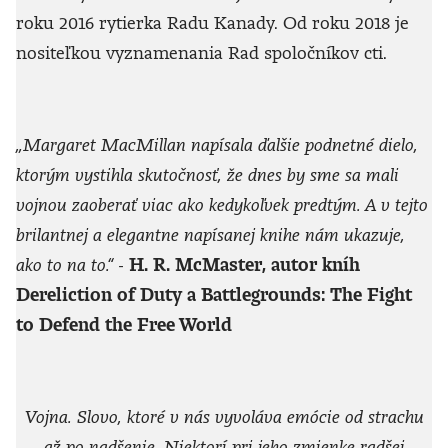
roku 2016 rytierka Radu Kanady. Od roku 2018 je
nositeľkou vyznamenania Rad spoločníkov cti.
„Margaret MacMillan napísala ďalšie podnetné dielo,
ktorým vystihla skutočnosť, že dnes by sme sa mali
vojnou zaoberať viac ako kedykoľvek predtým. A v tejto
brilantnej a elegantne napísanej knihe nám ukazuje,
ako to na to.“
-
H. R. McMaster, autor kníh
Dereliction of Duty a Battlegrounds: The Fight
to Defend the Free World
Vojna. Slovo, ktoré v nás vyvoláva emócie od strachu
až po nadšenie. Niektorí pri jeho zmienke radšej