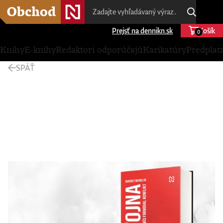
Prejsť na dennikn.sk
Košík
0
Knihy
E-knihy
Redaktori odporúčajú
Karikatúry
Predplat
SPÄŤ