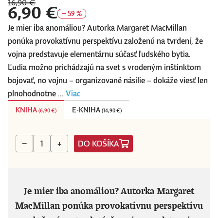
16,90 €
6,90 €
− 59 %
Je mier iba anomáliou? Autorka Margaret MacMillan
ponúka provokatívnu perspektívu založenú na tvrdení, že
vojna predstavuje elementárnu súčasť ľudského bytia.
Ľudia možno prichádzajú na svet s vrodeným inštinktom
bojovať, no vojnu – organizované násilie – dokáže viesť len
plnohodnotne ...
Viac
KNIHA
E-KNIHA
(
6,90 €
)
(
14,90 €
)
DO KOŠÍKA
−
+
Je mier iba anomáliou?
Autorka Margaret
MacMillan ponúka provokatívnu perspektívu